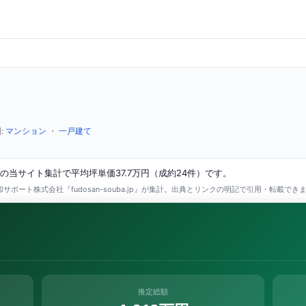
:
マンション
・
一戸建て
の当サイト集計で平均坪単価37.7万円（成約24件）です。
ポート株式会社『fudosan-souba.jp』が集計。出典とリンクの明記で引用・転載でき
推定総額