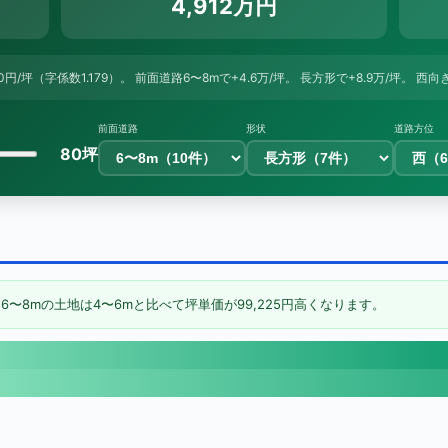
4,912万円
350円/坪（字係数1.179）。 前面道路6〜8mで+4.6万/坪。 長方形で+8.9万/坪。 西向
前面道路
形状
道路方位
80坪
6〜8mの土地は4〜6mと比べて坪単価が99,225円高くなります。