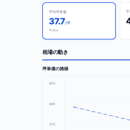
平
平均坪単価
37.7
/坪
11.4/㎡
相場の動き
坪単価の推移
65万
48万
31万