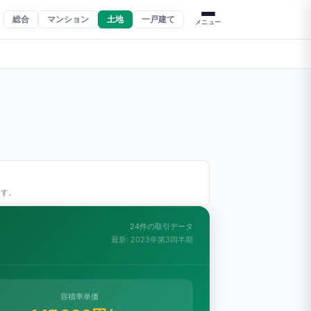
総合
マンション
土地
一戸建て
メニュー
ます。
24件の取引データ
最新: 2023年第3四半期
容積率単価