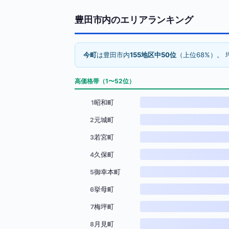
豊田市内のエリアランキング
今町
は豊田市内
155地区中50位
（上位68%）。 
高価格帯（1〜52位）
昭和町
1
元城町
2
若宮町
3
久保町
4
御幸本町
5
挙母町
6
梅坪町
7
月見町
8