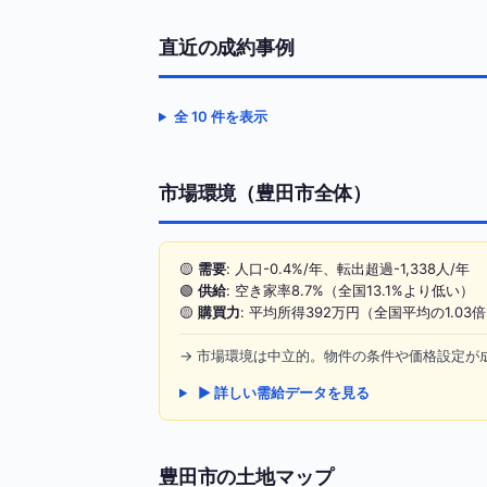
直近の成約事例
全 10 件を表示
市場環境（豊田市全体）
🟡
需要
: 人口-0.4%/年、転出超過-1,338人/年
🟢
供給
: 空き家率8.7%（全国13.1%より低い）
🟡
購買力
: 平均所得392万円（全国平均の1.03
→ 市場環境は中立的。物件の条件や価格設定が
▶ 詳しい需給データを見る
豊田市の土地マップ