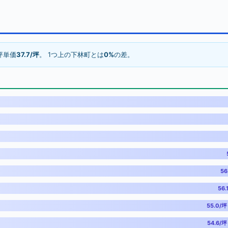
坪単価
37.7/坪
。 1つ上の下林町とは
0%
の差。
56
56.
55.0/坪
54.6/坪