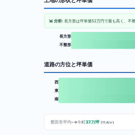
土地の形状と坪単価
📊 分析:
長方形は坪単価52万円で最も高く、不整
長方形
不整形
道路の方位と坪単価
西
東
南
豊田市平均
-
→
今町
37.7/坪
(11.4/㎡)