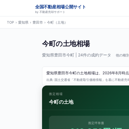
全国不動産相場公開サイト
by 不動産売却サポート
TOP
›
愛知県
›
豊田市
›
今町（土地）
今町の土地相場
愛知県豊田市今町 | 24件の成約データ
他の種別
愛知県豊田市今町の土地相場は、2026年8月時点
出典: 国土交通省「不動産取引価格情報」を基に不動産売却サ
推定相場
今町の土地
推定坪単価