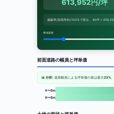
613,952円/坪
建蔽率/容積率60/100%で算出。 80坪 × 459,
敷地面積
前面道路の幅員と坪単価
📊 分析:
道路幅員による坪単価の差は最大
23%
。
4〜6m
6〜8m