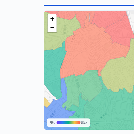
+
−
安い
高い