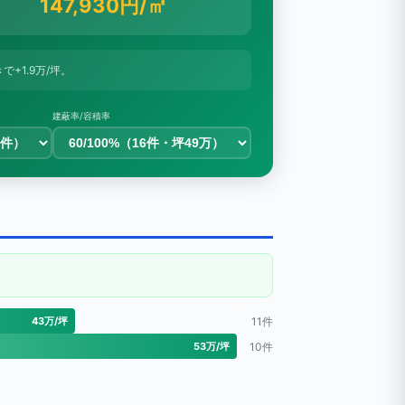
147,930円/㎡
きで+1.9万/坪。
建蔽率/容積率
43万/坪
11件
53万/坪
10件