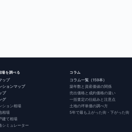
相場を調べる
コラム
マップ
コラム一覧（159本）
ンションマップ
築年数と資産価値の関係
ップ
売出価格と成約価格の違い
ング
一括査定の仕組みと注意点
ンション相場
土地の坪単価の調べ方
地相場
5年で最も上がった街・下がった街
戸建て相場
格シミュレーター