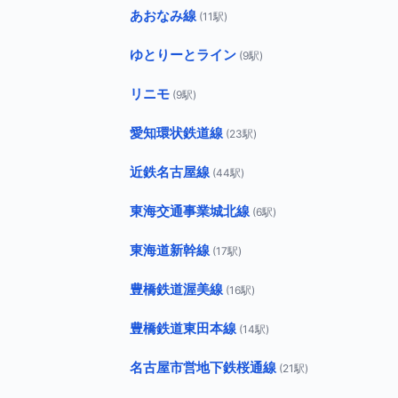
あおなみ線
(11駅)
ゆとりーとライン
(9駅)
リニモ
(9駅)
愛知環状鉄道線
(23駅)
近鉄名古屋線
(44駅)
東海交通事業城北線
(6駅)
東海道新幹線
(17駅)
豊橋鉄道渥美線
(16駅)
豊橋鉄道東田本線
(14駅)
名古屋市営地下鉄桜通線
(21駅)