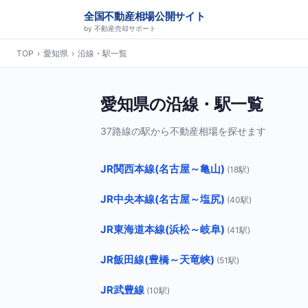
全国不動産相場公開サイト
by 不動産売却サポート
TOP
›
愛知県
›
沿線・駅一覧
愛知県の沿線・駅一覧
37路線の駅から不動産相場を探せます
JR関西本線(名古屋～亀山)
(18駅)
JR中央本線(名古屋～塩尻)
(40駅)
JR東海道本線(浜松～岐阜)
(41駅)
JR飯田線(豊橋～天竜峡)
(51駅)
JR武豊線
(10駅)