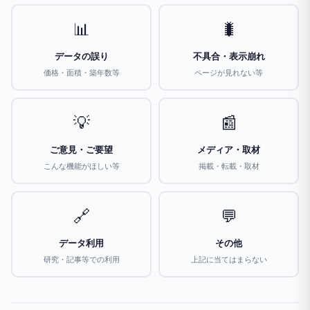
📊
🐛
データの誤り
不具合・表示崩れ
価格・面積・築年数等
ページが見れない等
💡
📰
ご意見・ご要望
メディア・取材
こんな機能がほしい等
掲載・転載・取材
🔗
💬
データ利用
その他
研究・記事等での利用
上記に当てはまらない