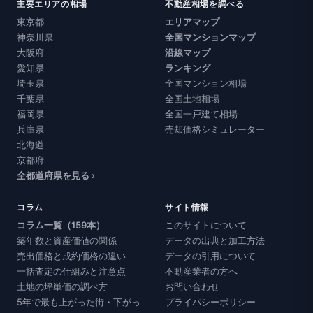
主要エリアの相場
不動産相場を調べる
東京都
エリアマップ
神奈川県
全国マンションマップ
大阪府
沿線マップ
愛知県
ランキング
埼玉県
全国マンション相場
千葉県
全国土地相場
福岡県
全国一戸建て相場
兵庫県
売却価格シミュレーター
北海道
京都府
全都道府県を見る ›
コラム
サイト情報
コラム一覧（159本）
このサイトについて
築年数と資産価値の関係
データの出典と加工方法
売出価格と成約価格の違い
データの引用について
一括査定の仕組みと注意点
不動産業者の方へ
土地の坪単価の調べ方
お問い合わせ
5年で最も上がった街・下がっ
プライバシーポリシー