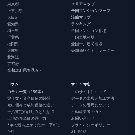
東京都
エリアマップ
神奈川県
全国マンションマップ
大阪府
沿線マップ
愛知県
ランキング
埼玉県
全国マンション相場
千葉県
全国土地相場
福岡県
全国一戸建て相場
兵庫県
売却価格シミュレーター
北海道
京都府
全都道府県を見る ›
コラム
サイト情報
コラム一覧（159本）
このサイトについて
築年数と資産価値の関係
データの出典と加工方法
売出価格と成約価格の違い
データの引用について
一括査定の仕組みと注意点
不動産業者の方へ
土地の坪単価の調べ方
お問い合わせ
5年で最も上がった街・下がっ
プライバシーポリシー
た街
利用規約