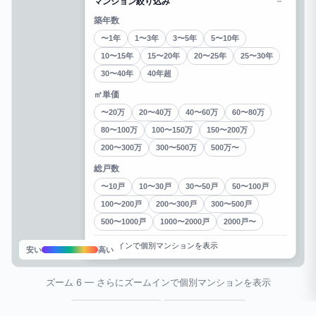
－
マンション絞り込み
築年数
〜1年
1〜3年
3〜5年
5〜10年
10〜15年
15〜20年
20〜25年
25〜30年
30〜40年
40年超
㎡単価
〜20万
20〜40万
40〜60万
60〜80万
80〜100万
100〜150万
150〜200万
200〜300万
300〜500万
500万〜
総戸数
〜10戸
10〜30戸
30〜50戸
50〜100戸
100〜200戸
200〜300戸
300〜500戸
500〜1000戸
1000〜2000戸
2000戸〜
ズームインで個別マンションを表示
安い
高い
ズーム 6 — さらにズームインで個別マンションを表示
🗾 エリアマップ
🚉 沿線マップ