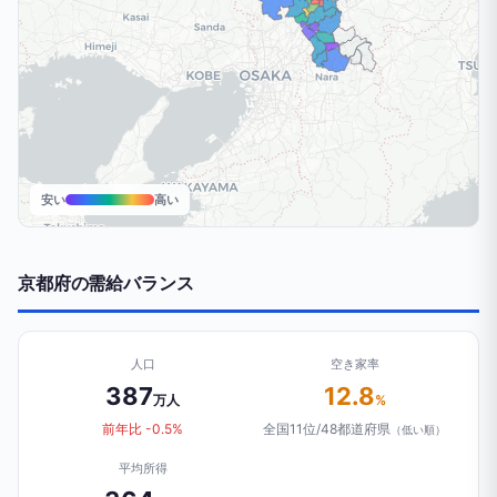
安い
高い
京都府の需給バランス
人口
空き家率
387
12.8
万人
%
前年比 -0.5%
全国11位/48都道府県
（低い順）
平均所得