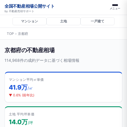
全国不動産相場公開サイト
メニュー
by 不動産売却サポート
マンション
土地
一戸建て
TOP
›
京都府
京都府の不動産相場
114,968件の成約データに基づく相場情報
マンション平均㎡単価
41.9万
/㎡
▼ 0.6% (前年比)
土地 平均坪単価
14.0万
/坪