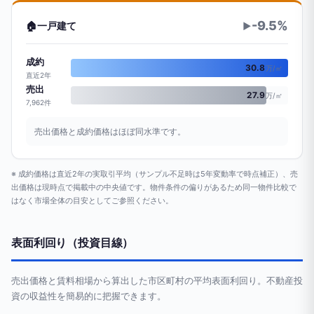
-9.5%
🏠
一戸建て
▶
成約
30.8
万/㎡
直近2年
売出
27.9
万/㎡
7,962件
売出価格と成約価格はほぼ同水準です。
※ 成約価格は直近2年の実取引平均（サンプル不足時は5年変動率で時点補正）、売
出価格は現時点で掲載中の中央値です。物件条件の偏りがあるため同一物件比較で
はなく市場全体の目安としてご参照ください。
表面利回り（投資目線）
売出価格と賃料相場から算出した市区町村の平均表面利回り。不動産投
資の収益性を簡易的に把握できます。