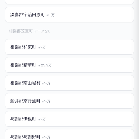
綴喜郡宇治田原町
㎡-万
相楽郡笠置町
データなし
相楽郡和束町
㎡-万
相楽郡精華町
㎡25.9万
相楽郡南山城村
㎡-万
船井郡京丹波町
㎡-万
与謝郡伊根町
㎡-万
与謝郡与謝野町
㎡-万