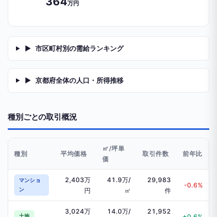
364
万円
▶
市区町村別の需給ランキング
▶
京都府全体の人口・所得推移
種別ごとの取引概況
㎡/坪単
種別
平均価格
取引件数
前年比
価
2,403万
41.9万/
29,983
マンショ
-0.6%
ン
円
㎡
件
3,024万
14.0万/
21,952
土地
+0.6%