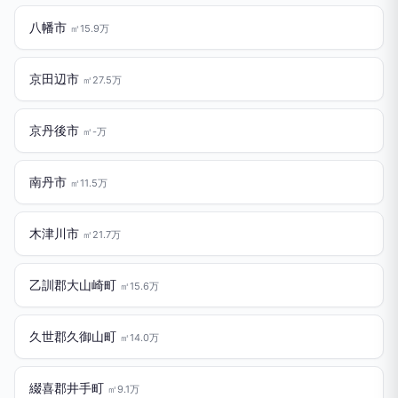
八幡市
㎡15.9万
京田辺市
㎡27.5万
京丹後市
㎡-万
南丹市
㎡11.5万
木津川市
㎡21.7万
乙訓郡大山崎町
㎡15.6万
久世郡久御山町
㎡14.0万
綴喜郡井手町
㎡9.1万