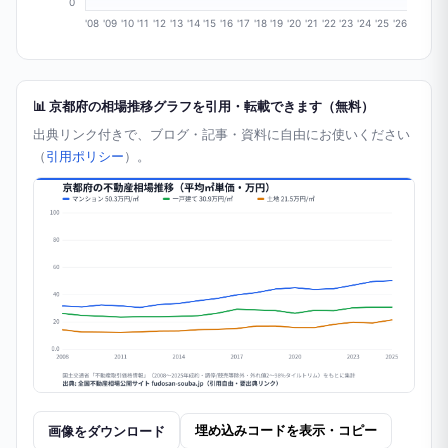
0
'08
'09
'10
'11
'12
'13
'14
'15
'16
'17
'18
'19
'20
'21
'22
'23
'24
'25
'26
📊 京都府の相場推移グラフを引用・転載できます（無料）
出典リンク付きで、ブログ・記事・資料に自由にお使いください
（
引用ポリシー
）。
画像をダウンロード
埋め込みコードを表示・コピー