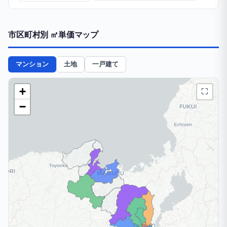
市区町村別 ㎡単価マップ
マンション
土地
一戸建て
+
⛶
−