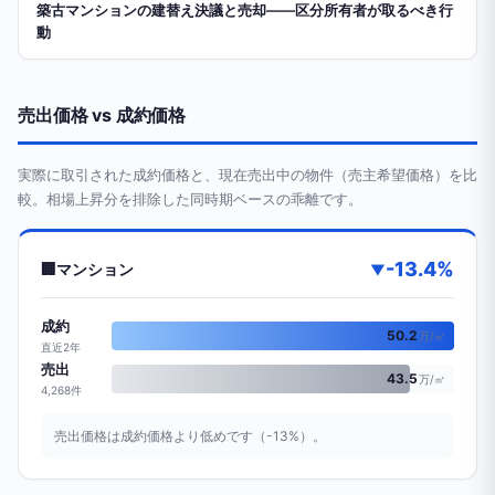
築古マンションの建替え決議と売却——区分所有者が取るべき行
動
売出価格 vs 成約価格
実際に取引された成約価格と、現在売出中の物件（売主希望価格）を比
較。相場上昇分を排除した同時期ベースの乖離です。
-13.4%
🏢
マンション
▼
成約
50.2
万/㎡
直近2年
売出
43.5
万/㎡
4,268件
売出価格は成約価格より低めです（-13%）。