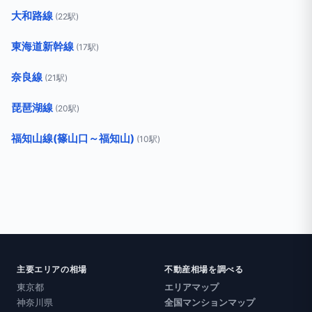
大和路線
(22駅)
東海道新幹線
(17駅)
奈良線
(21駅)
琵琶湖線
(20駅)
福知山線(篠山口～福知山)
(10駅)
主要エリアの相場
不動産相場を調べる
東京都
エリアマップ
神奈川県
全国マンションマップ