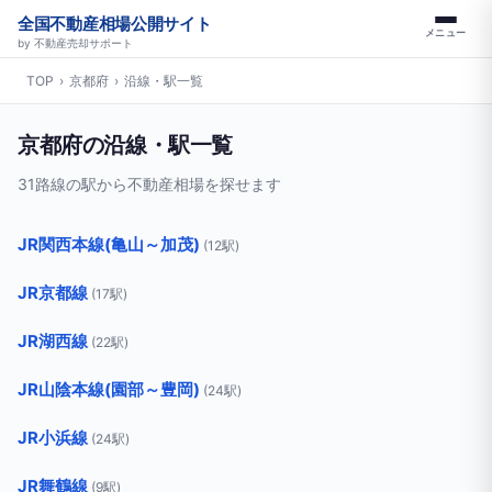
全国不動産相場公開サイト
メニュー
by 不動産売却サポート
TOP
›
京都府
›
沿線・駅一覧
京都府の沿線・駅一覧
31路線の駅から不動産相場を探せます
JR関西本線(亀山～加茂)
(12駅)
JR京都線
(17駅)
JR湖西線
(22駅)
JR山陰本線(園部～豊岡)
(24駅)
JR小浜線
(24駅)
JR舞鶴線
(9駅)