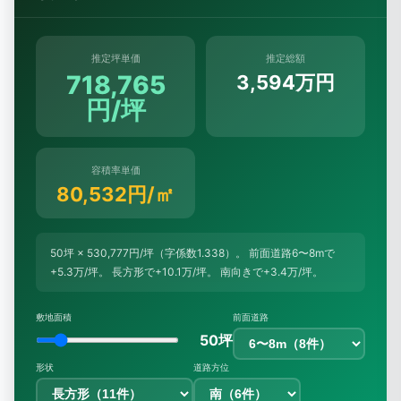
推定坪単価
推定総額
718,765
3,594万円
円/坪
容積率単価
80,532円/㎡
50坪 × 530,777円/坪（字係数1.338）。 前面道路6〜8mで
+5.3万/坪。 長方形で+10.1万/坪。 南向きで+3.4万/坪。
敷地面積
前面道路
50坪
形状
道路方位