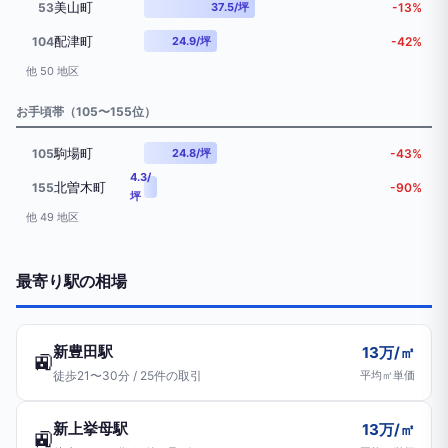
美山町
53
37.5/坪
-13%
配津町
104
24.9/坪
-42%
他 50 地区
お手頃帯（105〜155位）
駒場町
105
24.8/坪
-43%
4.3/
北曽木町
155
-90%
坪
他 49 地区
最寄り駅の相場
新豊田駅
13万/㎡
🚉
徒歩21〜30分 / 25件の取引
平均㎡単価
新上挙母駅
13万/㎡
🚉