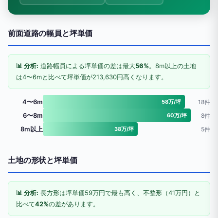
前面道路の幅員と坪単価
📊 分析:
道路幅員による坪単価の差は最大
56%
。8m以上の土地
は4〜6mと比べて坪単価が213,630円高くなります。
4〜6m
58万/坪
18件
6〜8m
60万/坪
8件
8m以上
38万/坪
5件
土地の形状と坪単価
📊 分析:
長方形は坪単価59万円で最も高く、不整形（41万円）と
比べて
42%
の差があります。