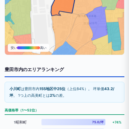
安い
高い
豊田市内のエリアランキング
小川町
は豊田市内
155地区中25位
（上位84%）。 坪単価
43.2/
坪
。 1つ上の高美町とは
2%
の差。
高価格帯（1〜52位）
昭和町
1
75.0/坪
+74%