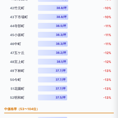
竹元町
42
38.8/坪
-10%
下市場町
43
38.8/坪
-10%
寺部町
44
38.5/坪
-11%
小坂町
45
38.3/坪
-11%
中町
46
38.3/坪
-11%
五ケ丘
47
38.2/坪
-12%
宮上町
48
38.1/坪
-12%
下林町
49
37.7/坪
-13%
今町
50
37.7/坪
-13%
花園町
51
37.7/坪
-13%
明和町
52
37.5/坪
-13%
中価格帯（53〜104位）