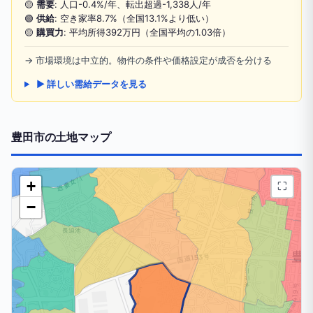
🟡
需要
: 人口-0.4%/年、転出超過-1,338人/年
🟢
供給
: 空き家率8.7%（全国13.1%より低い）
🟡
購買力
: 平均所得392万円（全国平均の1.03倍）
→ 市場環境は中立的。物件の条件や価格設定が成否を分ける
▶ 詳しい需給データを見る
豊田市の土地マップ
+
⛶
−