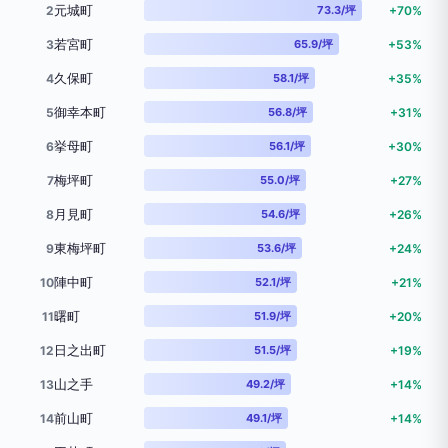
元城町
2
73.3/坪
+70%
若宮町
3
65.9/坪
+53%
久保町
4
58.1/坪
+35%
御幸本町
5
56.8/坪
+31%
挙母町
6
56.1/坪
+30%
梅坪町
7
55.0/坪
+27%
月見町
8
54.6/坪
+26%
東梅坪町
9
53.6/坪
+24%
陣中町
10
52.1/坪
+21%
曙町
11
51.9/坪
+20%
日之出町
12
51.5/坪
+19%
山之手
13
49.2/坪
+14%
前山町
14
49.1/坪
+14%