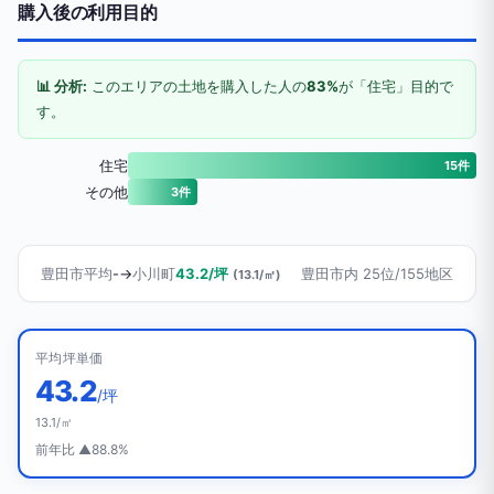
購入後の利用目的
📊 分析:
このエリアの土地を購入した人の
83%
が「住宅」目的で
す。
住宅
15件
その他
3件
豊田市平均
-
→
小川町
43.2/坪
豊田市内 25位/155地区
(13.1/㎡)
平均坪単価
43.2
/坪
13.1/㎡
前年比 ▲88.8%