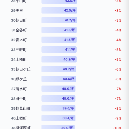
平山町
28
42.1/坪
-3%
美里
29
42.0/坪
-3%
朝日町
30
41.7/坪
-3%
金谷町
31
41.5/坪
-4%
青木町
32
41.5/坪
-4%
三軒町
33
41.1/坪
-5%
土橋町
34
40.9/坪
-5%
朝日ケ丘
35
40.7/坪
-6%
緑ケ丘
36
40.6/坪
-6%
清水町
37
40.0/坪
-7%
田中町
38
40.0/坪
-7%
野見山町
39
39.6/坪
-8%
上郷町
40
39.4/坪
-9%
桝塚西町
41
39.0/坪
-10%