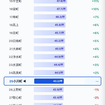
平芝町
15
47.8/坪
+11%
栄町
16
47.7/坪
+10%
寿町
17
46.3/坪
+7%
高上
18
45.8/坪
+6%
京町
19
45.7/坪
+6%
日南町
20
45.2/坪
+5%
大林町
21
45.1/坪
+4%
浄水町
22
44.9/坪
+4%
水源町
23
44.4/坪
+3%
高美町
24
44.1/坪
+2%
小川町 ◀
25
43.2/坪
―
上野町
26
42.9/坪
-1%
聖心町
27
42.4/坪
-2%