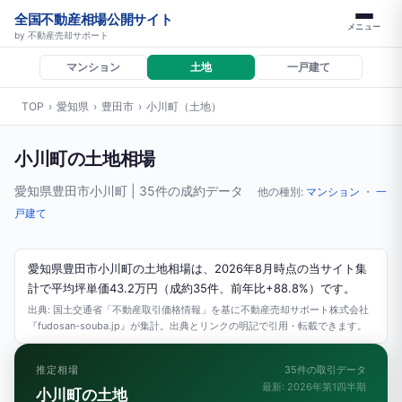
全国不動産相場公開サイト
メニュー
by 不動産売却サポート
マンション
土地
一戸建て
TOP
›
愛知県
›
豊田市
›
小川町（土地）
小川町の土地相場
愛知県豊田市小川町 | 35件の成約データ
他の種別:
マンション
・
一
戸建て
愛知県豊田市小川町の土地相場は、2026年8月時点の当サイト集
計で平均坪単価43.2万円（成約35件、前年比+88.8%）です。
出典: 国土交通省「不動産取引価格情報」を基に不動産売却サポート株式会社
『fudosan-souba.jp』が集計。出典とリンクの明記で引用・転載できます。
推定相場
35件の取引データ
最新: 2026年第1四半期
小川町の土地