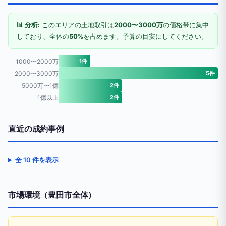
📊 分析:
このエリアの土地取引は
2000〜3000万
の価格帯に集中
しており、全体の
50%
を占めます。予算の目安にしてください。
1000〜2000万
1件
2000〜3000万
5件
5000万〜1億
2件
1億以上
2件
直近の成約事例
全 10 件を表示
市場環境（豊田市全体）