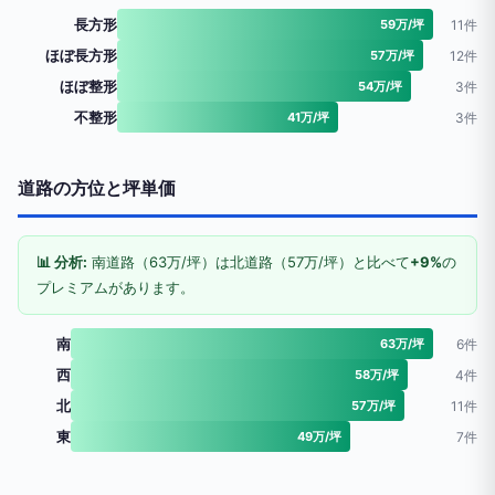
長方形
59万/坪
11件
ほぼ長方形
57万/坪
12件
ほぼ整形
54万/坪
3件
不整形
41万/坪
3件
道路の方位と坪単価
📊 分析:
南道路（63万/坪）は北道路（57万/坪）と比べて
+9%
の
プレミアムがあります。
南
63万/坪
6件
西
58万/坪
4件
北
57万/坪
11件
東
49万/坪
7件