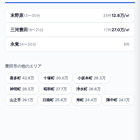
末野原
12.8万/㎡
13〜30分
35件
三河豊田
27.0万/㎡
18〜21分
17件
永覚
24〜30分
6件
豊田市の他のエリア
喜多町
42.9万
十塚町
30.0万
小坂本町
29.3万
神明町
28.5万
昭和町
27.7万
浄水町
26.6万
山之手
26.1万
日南町
25.6万
寿町
24.4万
陣中町
24.1万