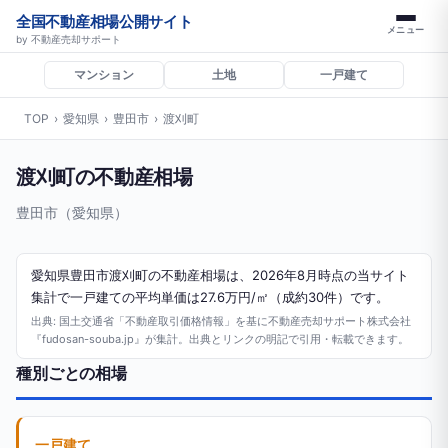
全国不動産相場公開サイト
メニュー
by 不動産売却サポート
マンション
土地
一戸建て
TOP
›
愛知県
›
豊田市
›
渡刈町
渡刈町の不動産相場
豊田市（愛知県）
愛知県豊田市渡刈町の不動産相場は、2026年8月時点の当サイト
集計で一戸建ての平均単価は27.6万円/㎡（成約30件）です。
出典: 国土交通省「不動産取引価格情報」を基に不動産売却サポート株式会社
『fudosan-souba.jp』が集計。出典とリンクの明記で引用・転載できます。
種別ごとの相場
一戸建て