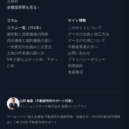
京都府
全都道府県を見る ›
コラム
サイト情報
コラム一覧（152本）
このサイトについて
築年数と資産価値の関係
データの出典と加工方法
売出価格と成約価格の違い
データの引用について
一括査定の仕組みと注意点
不動産業者の方へ
土地の坪単価の調べ方
お問い合わせ
5年で最も上がった街・下がっ
プライバシーポリシー
た街
利用規約
免責事項
山田 敏碁（不動産売却サポート代表）
マンションリサーチ株式会社 創業→バイアウト
データソース: 国土交通省 不動産取引価格情報・地価公示（2026年第1四半期時
点） | © 2026 不動産売却サポート