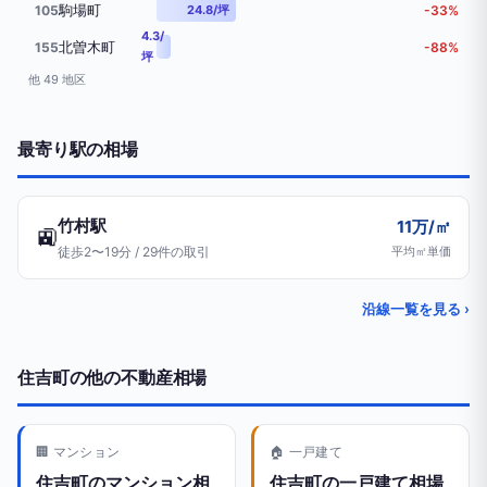
駒場町
105
24.8/坪
-33%
4.3/
北曽木町
155
-88%
坪
他 49 地区
最寄り駅の相場
竹村駅
11万/㎡
🚉
徒歩2〜19分 / 29件の取引
平均㎡単価
沿線一覧を見る ›
住吉町の他の不動産相場
🏢 マンション
🏠 一戸建て
住吉町のマンション相
住吉町の一戸建て相場