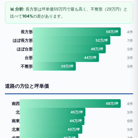
📊 分析:
長方形は坪単価59万円で最も高く、不整形（29万円）と
比べて
104%
の差があります。
長方形
59万/坪
4件
ほぼ長方形
52万/坪
7件
ほぼ台形
49万/坪
5件
台形
44万/坪
3件
不整形
29万/坪
5件
道路の方位と坪単価
南西
69万/坪
4件
北
45万/坪
3件
南東
44万/坪
6件
北東
43万/坪
3件
40万/坪