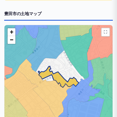
豊田市の土地マップ
+
⛶
−