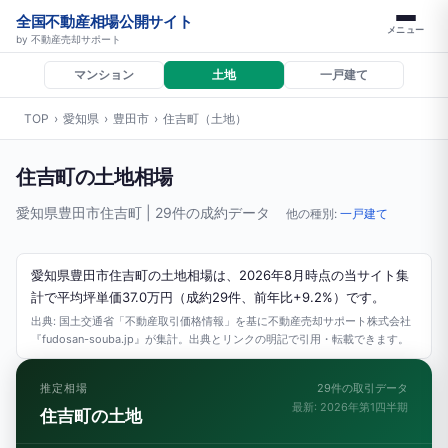
全国不動産相場公開サイト
メニュー
by 不動産売却サポート
マンション
土地
一戸建て
TOP
›
愛知県
›
豊田市
›
住吉町（土地）
住吉町の土地相場
愛知県豊田市住吉町 | 29件の成約データ
他の種別:
一戸建て
愛知県豊田市住吉町の土地相場は、2026年8月時点の当サイト集
計で平均坪単価37.0万円（成約29件、前年比+9.2%）です。
出典: 国土交通省「不動産取引価格情報」を基に不動産売却サポート株式会社
『fudosan-souba.jp』が集計。出典とリンクの明記で引用・転載できます。
推定相場
29件の取引データ
最新: 2026年第1四半期
住吉町の土地