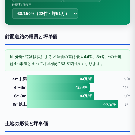
建蔽率/容積率
前面道路の幅員と坪単価
📊 分析:
道路幅員による坪単価の差は最大
44%
。8m以上の土地
は4m未満と比べて坪単価が183,517円高くなります。
4m未満
44万/坪
3件
4〜6m
42万/坪
11件
6〜8m
44万/坪
9件
8m以上
60万/坪
5件
土地の形状と坪単価