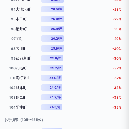
大清水町
94
26.5/坪
-28%
本田町
95
26.4/坪
-29%
荒井町
96
26.4/坪
-29%
宝町
97
26.2/坪
-29%
広川町
98
25.9/坪
-30%
畝部東町
99
25.8/坪
-30%
丸根町
100
25.2/坪
-32%
高町東山
101
25.0/坪
-32%
貝津町
102
24.9/坪
-33%
野見町
103
24.9/坪
-33%
配津町
104
24.9/坪
-33%
お手頃帯（105〜155位）