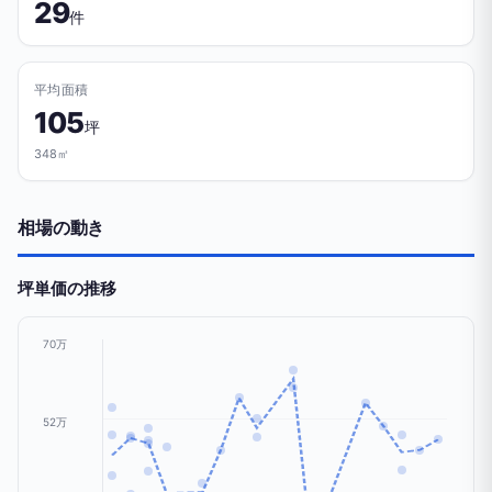
29
件
平均面積
105
坪
348㎡
相場の動き
坪単価の推移
70万
52万