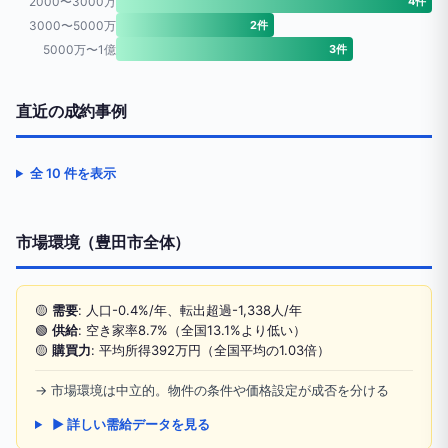
2000〜3000万
4件
3000〜5000万
2件
5000万〜1億
3件
直近の成約事例
全 10 件を表示
市場環境（豊田市全体）
🟡
需要
: 人口-0.4%/年、転出超過-1,338人/年
🟢
供給
: 空き家率8.7%（全国13.1%より低い）
🟡
購買力
: 平均所得392万円（全国平均の1.03倍）
→ 市場環境は中立的。物件の条件や価格設定が成否を分ける
▶ 詳しい需給データを見る