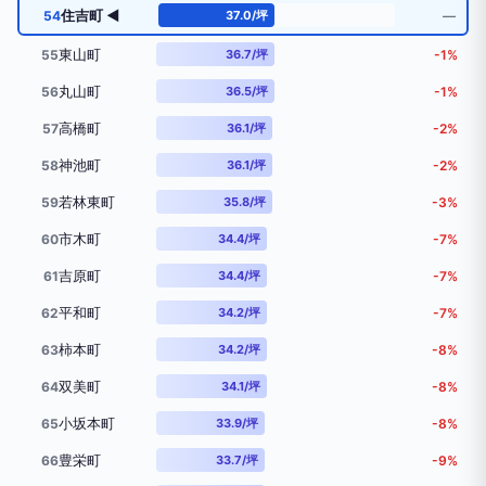
住吉町 ◀
54
37.0/坪
―
東山町
55
36.7/坪
-1%
丸山町
56
36.5/坪
-1%
高橋町
57
36.1/坪
-2%
神池町
58
36.1/坪
-2%
若林東町
59
35.8/坪
-3%
市木町
60
34.4/坪
-7%
吉原町
61
34.4/坪
-7%
平和町
62
34.2/坪
-7%
柿本町
63
34.2/坪
-8%
双美町
64
34.1/坪
-8%
小坂本町
65
33.9/坪
-8%
豊栄町
66
33.7/坪
-9%