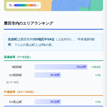
安い
高い
豊田市内のエリアランキング
住吉町
は豊田市内
155地区中54位
（上位65%）。 坪単価
37.0/
坪
。 1つ上の美山町とは
1%
の差。
高価格帯（1〜52位）
昭和町
1
75.0/坪
+103%
明和町
52
37.5/坪
+1%
他 50 地区
中価格帯（53〜104位）
美山町
53
37.5/坪
+1%