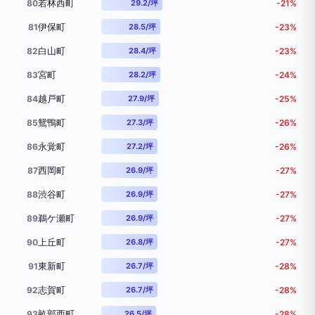
若林西町
80
29.2/坪
-21%
伊保町
81
28.5/坪
-23%
白山町
82
28.4/坪
-23%
宮町
83
28.2/坪
-24%
越戸町
84
27.9/坪
-25%
鴛鴨町
85
27.3/坪
-26%
永覚町
86
27.2/坪
-26%
西岡町
87
26.9/坪
-27%
渋谷町
88
26.9/坪
-27%
鵜ケ瀬町
89
26.9/坪
-27%
上丘町
90
26.8/坪
-27%
東新町
91
26.7/坪
-28%
志賀町
92
26.7/坪
-28%
畝部西町
93
26.5/坪
-28%