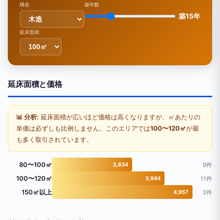
構造
築年数
築15年
延床面積
延床面積と価格
📊 分析:
延床面積が広いほど価格は高くなりますが、㎡あたりの
単価は必ずしも比例しません。このエリアでは
100〜120㎡
が最
も多く取引されています。
80〜100㎡
2,834
9件
100〜120㎡
3,944
11件
150㎡以上
4,957
3件