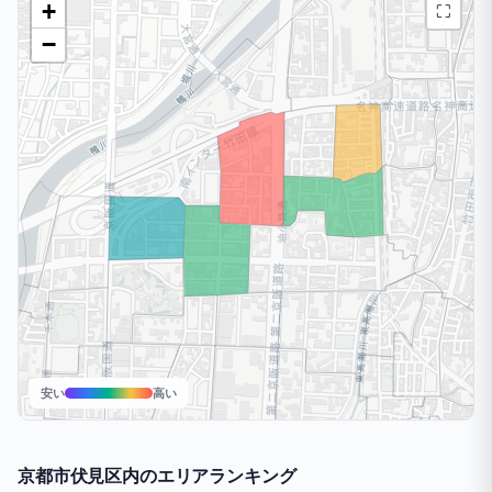
+
⛶
−
安い
高い
京都市伏見区内のエリアランキング