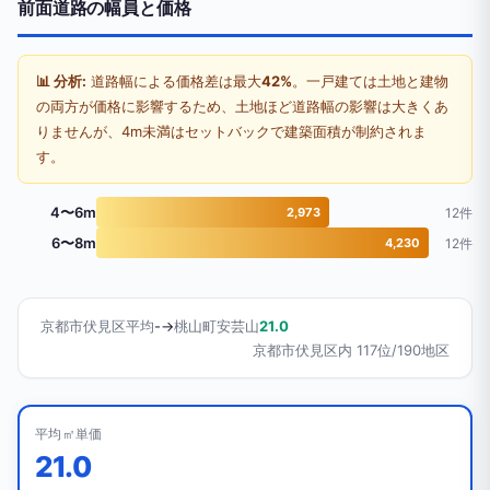
前面道路の幅員と価格
📊 分析:
道路幅による価格差は最大
42%
。一戸建ては土地と建物
の両方が価格に影響するため、土地ほど道路幅の影響は大きくあ
りませんが、4m未満はセットバックで建築面積が制約されま
す。
4〜6m
2,973
12件
6〜8m
4,230
12件
京都市伏見区平均
-
→
桃山町安芸山
21.0
京都市伏見区内 117位/190地区
平均㎡単価
21.0