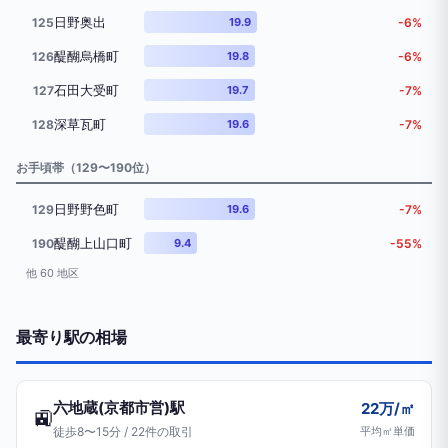
日野奥出
125
19.9
-6%
醍醐烏橋町
126
19.8
-6%
石田大受町
127
19.7
-7%
深草瓦町
128
19.6
-7%
お手頃帯（129〜190位）
日野野色町
129
19.6
-7%
醍醐上山口町
190
9.4
-55%
他 60 地区
最寄り駅の相場
六地蔵(京都市営)駅
22万/㎡
🚉
徒歩8〜15分 / 22件の取引
平均㎡単価