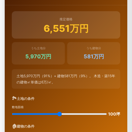
推定価格
6,551万円
うち土地分
うち建物分
5,970万円
581万円
土地5,970万円（91%）+ 建物581万円（9%）。 木造・築15年
の建物㎡単価は6万/㎡。
🏞
土地の条件
敷地面積
100坪
🏠
建物の条件