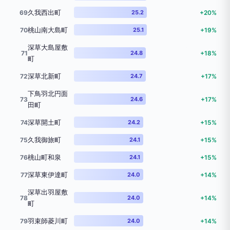
久我西出町
69
25.2
+20%
桃山南大島町
70
25.1
+19%
深草大島屋敷
71
24.8
+18%
町
深草北新町
72
24.7
+17%
下鳥羽北円面
73
24.6
+17%
田町
深草開土町
74
24.2
+15%
久我御旅町
75
24.1
+15%
桃山町和泉
76
24.1
+15%
深草東伊達町
77
24.0
+14%
深草出羽屋敷
78
24.0
+14%
町
羽束師菱川町
79
24.0
+14%