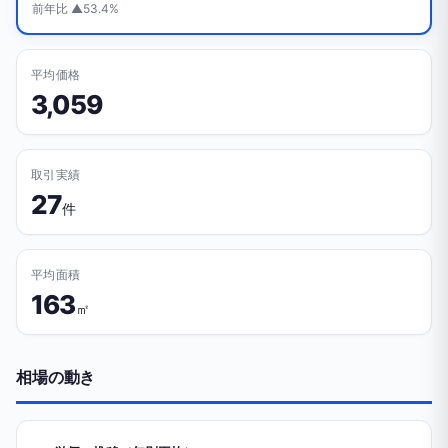
前年比 ▲53.4%
平均価格
3,059
取引実績
27
件
平均面積
163
㎡
相場の動き