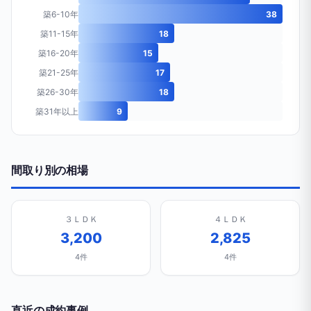
築6-10年
38
築11-15年
18
築16-20年
15
築21-25年
17
築26-30年
18
築31年以上
9
間取り別の相場
３ＬＤＫ
４ＬＤＫ
3,200
2,825
4件
4件
直近の成約事例