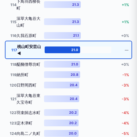
下鳥羽西柳長
114
21.3
+1%
町
深草大亀谷大
115
21.3
+1%
山町
久我石原町
116
21.1
+0%
桃山町安芸山
117
21.0
―
◀
醍醐僧尊坊町
118
21.0
+0%
納所町
119
20.8
-1%
日野岡西町
120
20.4
-3%
深草大亀谷東
121
20.4
-3%
久宝寺町
羽束師志水町
122
20.2
-4%
淀木津町
123
20.2
-4%
向島二ノ丸町
124
20.0
-5%