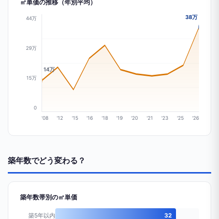
㎡単価の推移（年別平均）
38万
44万
29万
14万
15万
0
'08
'12
'15
'16
'18
'19
'20
'21
'23
'25
'26
築年数でどう変わる？
築年数帯別の㎡単価
築5年以内
32