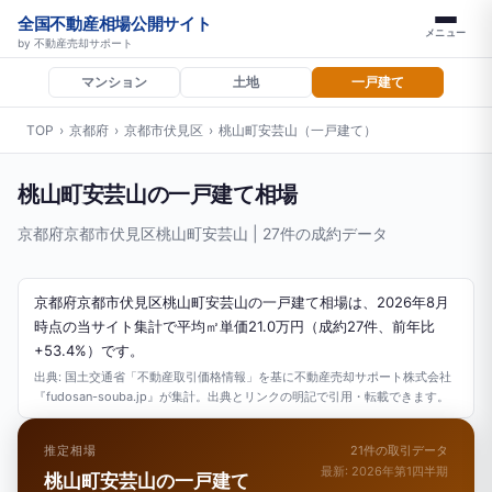
全国不動産相場公開サイト
メニュー
by 不動産売却サポート
マンション
土地
一戸建て
TOP
›
京都府
›
京都市伏見区
›
桃山町安芸山（一戸建て）
桃山町安芸山の一戸建て相場
京都府京都市伏見区桃山町安芸山 | 27件の成約データ
京都府京都市伏見区桃山町安芸山の一戸建て相場は、2026年8月
時点の当サイト集計で平均㎡単価21.0万円（成約27件、前年比
+53.4%）です。
出典: 国土交通省「不動産取引価格情報」を基に不動産売却サポート株式会社
『fudosan-souba.jp』が集計。出典とリンクの明記で引用・転載できます。
推定相場
21件の取引データ
最新: 2026年第1四半期
桃山町安芸山の一戸建て