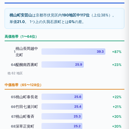
桃山町安芸山
は京都市伏見区内
190地区中117位
（上位38%）。
単価
21.0
。 1つ上の久我石原町とは
0%
の差。
高価格帯（1〜64位）
桃山長岡越中
1
39.3
+87%
北町
醍醐南西裏町
64
25.9
+23%
他 62 地区
中価格帯（65〜128位）
桃山町泰長老
65
25.6
+22%
竹田七瀬川町
66
25.4
+21%
桃山町養斉
67
25.3
+20%
深草正覚町
68
25.2
+20%