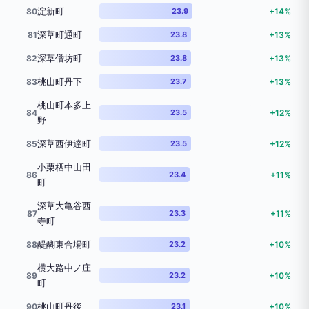
淀新町
80
23.9
+14%
深草町通町
81
23.8
+13%
深草僧坊町
82
23.8
+13%
桃山町丹下
83
23.7
+13%
桃山町本多上
84
23.5
+12%
野
深草西伊達町
85
23.5
+12%
小栗栖中山田
86
23.4
+11%
町
深草大亀谷西
87
23.3
+11%
寺町
醍醐東合場町
88
23.2
+10%
横大路中ノ庄
89
23.2
+10%
町
桃山町丹後
90
23.1
+10%