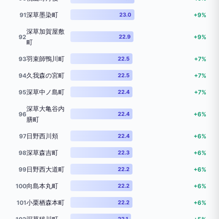
深草墨染町
91
23.0
+9%
深草加賀屋敷
92
22.9
+9%
町
羽束師鴨川町
93
22.5
+7%
久我森の宮町
94
22.5
+7%
深草中ノ島町
95
22.4
+7%
深草大亀谷内
96
22.4
+6%
膳町
日野西川頬
97
22.4
+6%
深草森吉町
98
22.3
+6%
日野西大道町
99
22.2
+6%
向島本丸町
100
22.2
+6%
小栗栖森本町
101
22.2
+6%
22.1