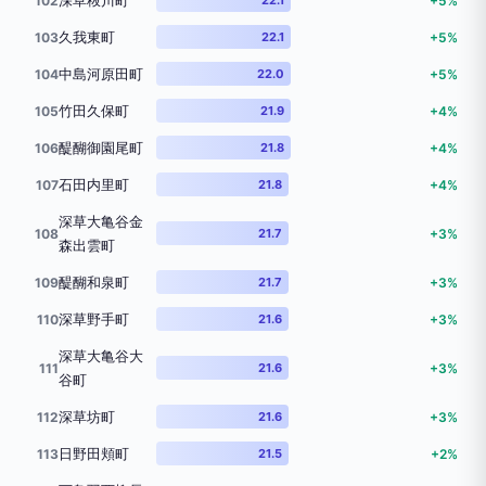
深草秡川町
102
+5%
久我東町
103
22.1
+5%
中島河原田町
104
22.0
+5%
竹田久保町
105
21.9
+4%
醍醐御園尾町
106
21.8
+4%
石田内里町
107
21.8
+4%
深草大亀谷金
108
21.7
+3%
森出雲町
醍醐和泉町
109
21.7
+3%
深草野手町
110
21.6
+3%
深草大亀谷大
111
21.6
+3%
谷町
深草坊町
112
21.6
+3%
日野田頬町
113
21.5
+2%