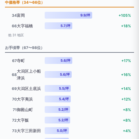
中価格帯（34〜66位）
富岡
34
9.9/坪
+105%
大字福橋
66
5.7/坪
+18%
他 31 地区
お手頃帯（67〜98位）
寺町
67
5.6/坪
+17%
大潟区上小船
68
5.6/坪
+16%
津浜
大潟区土底浜
69
5.5/坪
+14%
大字夷浜
70
5.4/坪
+12%
御殿山町
71
5.2/坪
+8%
大字飯
72
5.2/坪
+8%
大字三田新田
73
5.0/坪
+4%