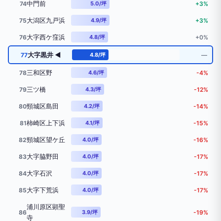
中門前
74
5.0/坪
+3%
大潟区九戸浜
75
4.9/坪
+3%
大字西ケ窪浜
76
4.8/坪
+0%
大字黒井 ◀
77
4.8/坪
―
三和区野
78
4.6/坪
-4%
三ツ橋
79
4.3/坪
-12%
頸城区島田
80
4.2/坪
-14%
柿崎区上下浜
81
4.1/坪
-15%
頸城区望ケ丘
82
4.0/坪
-16%
大字脇野田
83
4.0/坪
-17%
大字石沢
84
4.0/坪
-17%
大字下荒浜
85
4.0/坪
-17%
浦川原区顕聖
86
3.9/坪
-19%
寺