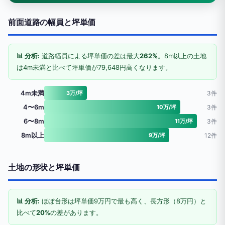
前面道路の幅員と坪単価
📊 分析:
道路幅員による坪単価の差は最大
262%
。8m以上の土地
は4m未満と比べて坪単価が79,648円高くなります。
4m未満
3万/坪
3件
4〜6m
10万/坪
3件
6〜8m
11万/坪
3件
8m以上
9万/坪
12件
土地の形状と坪単価
📊 分析:
ほぼ台形は坪単価9万円で最も高く、長方形（8万円）と
比べて
20%
の差があります。