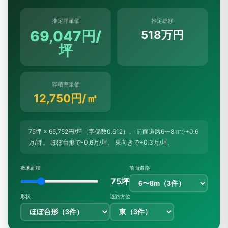
推定坪単価
推定総額
69,047円/
518万円
坪
容積率単価
12,750円/㎡
75坪 × 65,752円/坪（字係数0.612）。 前面道路6〜8mで+0.6
万/坪。 ほぼ台形で-0.6万/坪。 東向きで+0.3万/坪。
敷地面積
前面道路
75坪
形状
道路方位