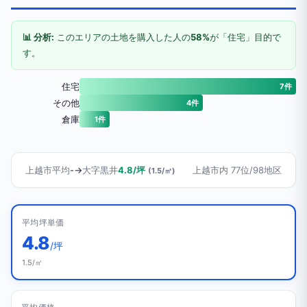
📊 分析:
このエリアの土地を購入した人の
58%
が「住宅」目的で
す。
住宅
7件
その他
4件
倉庫
1件
上越市平均
-
→
大字黒井
4.8/坪
上越市内 77位/98地区
(1.5/㎡)
平均坪単価
4.8
/坪
1.5/㎡