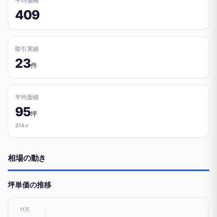
平均価格
409
取引実績
23
件
平均面積
95
坪
314㎡
相場の動き
坪単価の推移
11万