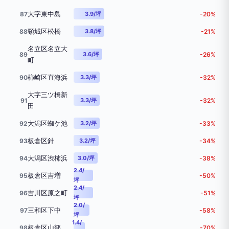
大字東中島
87
3.9/坪
-20%
頸城区松橋
88
3.8/坪
-21%
名立区名立大
89
3.6/坪
-26%
町
柿崎区直海浜
90
3.3/坪
-32%
大字三ツ橋新
91
3.3/坪
-32%
田
大潟区蜘ケ池
92
3.2/坪
-33%
板倉区針
93
3.2/坪
-34%
大潟区渋柿浜
94
3.0/坪
-38%
2.4/
板倉区吉増
95
-50%
坪
2.4/
吉川区原之町
96
-51%
坪
2.0/
三和区下中
97
-58%
坪
1.4/
板倉区山部
98
-70%