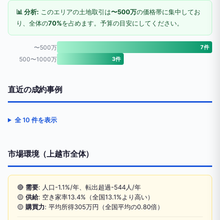
📊 分析:
このエリアの土地取引は
〜500万
の価格帯に集中してお
り、全体の
70%
を占めます。予算の目安にしてください。
〜500万
7件
500〜1000万
3件
直近の成約事例
全 10 件を表示
市場環境（上越市全体）
🔴
需要
: 人口-1.1%/年、転出超過-544人/年
🟡
供給
: 空き家率13.4%（全国13.1%より高い）
🟡
購買力
: 平均所得305万円（全国平均の0.80倍）