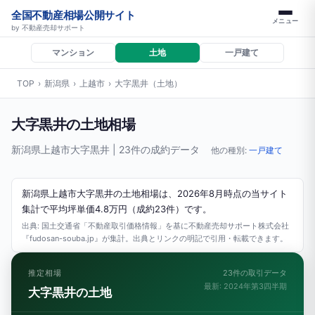
全国不動産相場公開サイト
メニュー
by 不動産売却サポート
マンション
土地
一戸建て
TOP
›
新潟県
›
上越市
›
大字黒井（土地）
大字黒井の土地相場
新潟県上越市大字黒井 | 23件の成約データ
他の種別:
一戸建て
新潟県上越市大字黒井の土地相場は、2026年8月時点の当サイト
集計で平均坪単価4.8万円（成約23件）です。
出典: 国土交通省「不動産取引価格情報」を基に不動産売却サポート株式会社
『fudosan-souba.jp』が集計。出典とリンクの明記で引用・転載できます。
推定相場
23件の取引データ
最新: 2024年第3四半期
大字黒井の土地