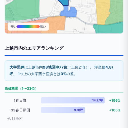
安い
高い
上越市内のエリアランキング
大字黒井
は上越市内
98地区中77位
（上位21%）。 坪単価
4.8/
坪
。 1つ上の大字西ケ窪浜とは
0%
の差。
高価格帯（1〜33位）
春日野
1
14.2/坪
+196%
春日新田
33
9.9/坪
+105%
他 31 地区