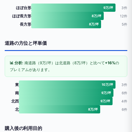
ほぼ台形
9万/坪
3件
ほぼ長方形
8万/坪
12件
長方形
8万/坪
5件
道路の方位と坪単価
📊 分析:
南道路（9万/坪）は北道路（8万/坪）と比べて
+16%
の
プレミアムがあります。
東
10万/坪
3件
南
9万/坪
6件
北西
9万/坪
4件
北
8万/坪
6件
購入後の利用目的