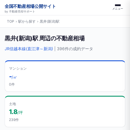
全国不動産相場公開サイト
メニュー
by 不動産売却サポート
TOP
›
駅から探す
›
黒井(新潟)駅
黒井(新潟)駅 周辺の不動産相場
JR信越本線(直江津～新潟)
| 396件の成約データ
マンション
-
/㎡
0件
土地
1.8
/坪
239件