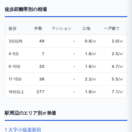
徒歩距離帯別の相場
徒歩
件数
マンション
土地
一戸建て
3分以内
49
-
0.8/㎡
2.0/㎡
4-5分
7
-
1.6/㎡
2.5/㎡
6-10分
20
-
1.9/㎡
4.7/㎡
11-15分
38
-
2.2/㎡
5.5/㎡
16分以上
277
-
1.9/㎡
7.1/㎡
駅周辺のエリア別㎡単価
1
大字小猿屋新田