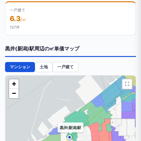
一戸建て
6.3
/㎡
157件
黒井(新潟)駅周辺の㎡単価マップ
マンション
土地
一戸建て
+
⛶
−
黒井(新潟)駅