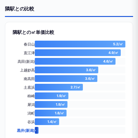
隣駅との比較
隣駅との㎡単価比較
春日山
5.2/㎡
直江津
4.9/㎡
高田(新潟)
4.6/㎡
上越妙高
3.6/㎡
南高田
3.6/㎡
土底浜
2.7/㎡
柿崎
1.9/㎡
犀潟
1.9/㎡
潟町
1.8/㎡
谷浜
1.4/㎡
黒井(新潟)
-