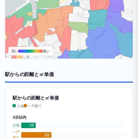
安い
高い
駅からの距離と㎡単価
駅からの距離と㎡単価
土地
一戸建て
3分以内
土地
1万
一戸
2万
建て