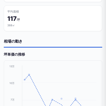
平均面積
117
坪
388㎡
相場の動き
坪単価の推移
13万
10万
7万