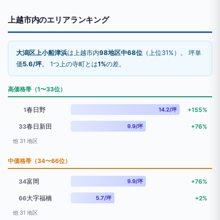
上越市内のエリアランキング
大潟区上小船津浜
は上越市内
98地区中68位
（上位31%）。 坪単
価
5.6/坪
。 1つ上の寺町とは
1%
の差。
高価格帯（1〜33位）
春日野
1
14.2/坪
+155%
春日新田
33
9.9/坪
+76%
他 31 地区
中価格帯（34〜66位）
富岡
34
9.9/坪
+76%
大字福橋
66
5.7/坪
+2%
他 31 地区