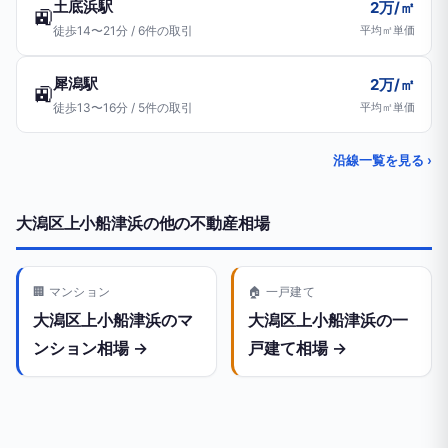
土底浜駅
2万/㎡
🚉
徒歩14〜21分 / 6件の取引
平均㎡単価
犀潟駅
2万/㎡
🚉
徒歩13〜16分 / 5件の取引
平均㎡単価
沿線一覧を見る ›
大潟区上小船津浜の他の不動産相場
🏢 マンション
🏠 一戸建て
大潟区上小船津浜のマ
大潟区上小船津浜の一
ンション相場 →
戸建て相場 →