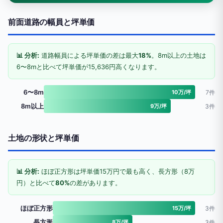
前面道路の幅員と坪単価
📊 分析:
道路幅員による坪単価の差は最大
18%
。8m以上の土地は
6〜8mと比べて坪単価が15,636円高くなります。
6〜8m
10万/坪
7件
8m以上
9万/坪
3件
土地の形状と坪単価
📊 分析:
ほぼ正方形は坪単価15万円で最も高く、長方形（8万
円）と比べて
80%
の差があります。
ほぼ正方形
15万/坪
3件
長方形
8万/坪
3件