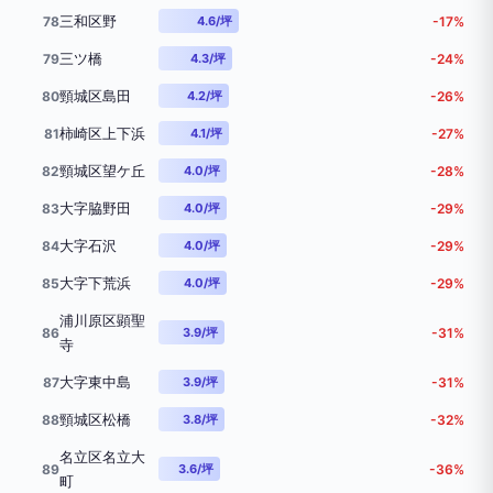
三和区野
78
4.6/坪
-17%
三ツ橋
79
4.3/坪
-24%
頸城区島田
80
4.2/坪
-26%
柿崎区上下浜
81
4.1/坪
-27%
頸城区望ケ丘
82
4.0/坪
-28%
大字脇野田
83
4.0/坪
-29%
大字石沢
84
4.0/坪
-29%
大字下荒浜
85
4.0/坪
-29%
浦川原区顕聖
86
3.9/坪
-31%
寺
大字東中島
87
3.9/坪
-31%
頸城区松橋
88
3.8/坪
-32%
名立区名立大
89
3.6/坪
-36%
町