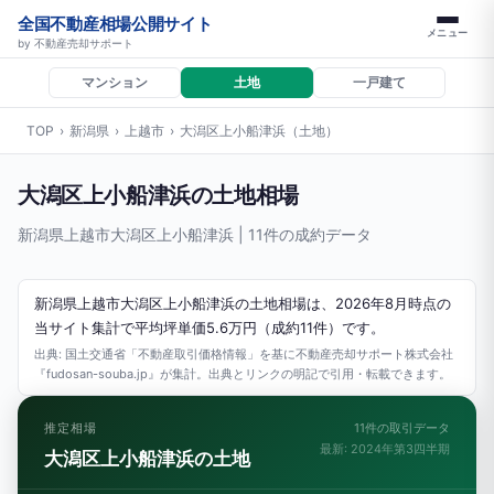
全国不動産相場公開サイト
メニュー
by 不動産売却サポート
マンション
土地
一戸建て
TOP
›
新潟県
›
上越市
›
大潟区上小船津浜（土地）
大潟区上小船津浜の土地相場
新潟県上越市大潟区上小船津浜 | 11件の成約データ
新潟県上越市大潟区上小船津浜の土地相場は、2026年8月時点の
当サイト集計で平均坪単価5.6万円（成約11件）です。
出典: 国土交通省「不動産取引価格情報」を基に不動産売却サポート株式会社
『fudosan-souba.jp』が集計。出典とリンクの明記で引用・転載できます。
推定相場
11件の取引データ
最新: 2024年第3四半期
大潟区上小船津浜の土地