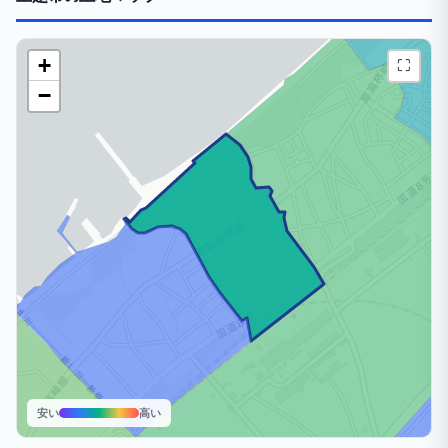
+
⛶
−
安い
高い