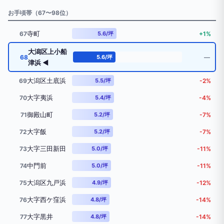
お手頃帯（67〜98位）
寺町
67
5.6/坪
+1%
大潟区上小船
68
5.6/坪
―
津浜 ◀
大潟区土底浜
69
5.5/坪
-2%
大字夷浜
70
5.4/坪
-4%
御殿山町
71
5.2/坪
-7%
大字飯
72
5.2/坪
-7%
大字三田新田
73
5.0/坪
-11%
中門前
74
5.0/坪
-11%
大潟区九戸浜
75
4.9/坪
-12%
大字西ケ窪浜
76
4.8/坪
-14%
大字黒井
77
4.8/坪
-14%