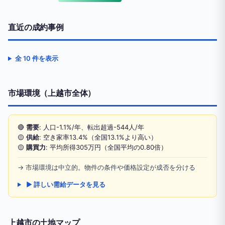
直近の成約事例
全 10 件を表示
市場環境（上越市全体）
🔴
需要
: 人口-1.1%/年、転出超過-544人/年
🟡
供給
: 空き家率13.4%（全国13.1%より高い）
🟡
購買力
: 平均所得305万円（全国平均の0.80倍）
→ 市場環境は中立的。物件の条件や価格設定が成否を分ける
▶ 詳しい需給データを見る
上越市の土地マップ