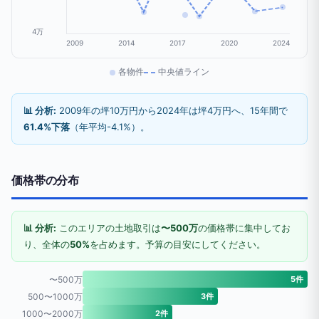
4万
2009
2014
2017
2020
2024
各物件
中央値ライン
📊 分析:
2009年の坪10万円から2024年は坪4万円へ、15年間で
61.4%下落
（年平均-4.1%）。
価格帯の分布
📊 分析:
このエリアの土地取引は
〜500万
の価格帯に集中してお
り、全体の
50%
を占めます。予算の目安にしてください。
〜500万
5件
500〜1000万
3件
1000〜2000万
2件