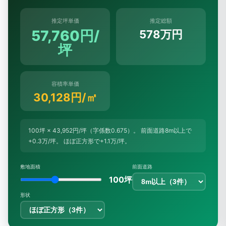
推定坪単価
推定総額
57,760円/
578万円
坪
容積率単価
30,128円/㎡
100坪 × 43,952円/坪（字係数0.675）。 前面道路8m以上で
+0.3万/坪。 ほぼ正方形で+1.1万/坪。
敷地面積
前面道路
100坪
形状