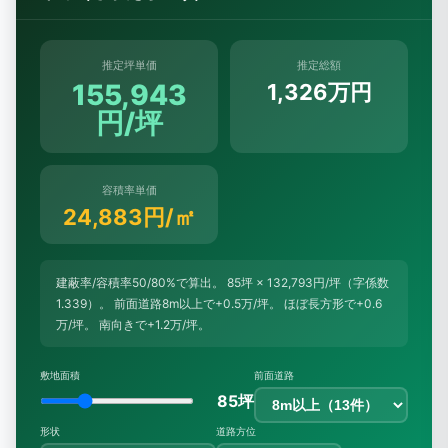
推定坪単価
推定総額
155,943
1,326万円
円/坪
容積率単価
24,883円/㎡
建蔽率/容積率50/80%で算出。 85坪 × 132,793円/坪（字係数
1.339）。 前面道路8m以上で+0.5万/坪。 ほぼ長方形で+0.6
万/坪。 南向きで+1.2万/坪。
敷地面積
前面道路
85坪
形状
道路方位