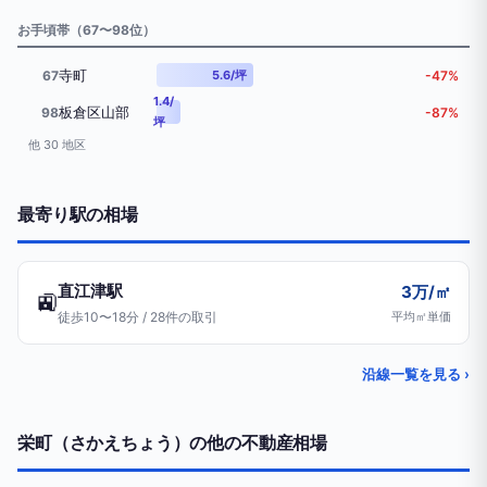
お手頃帯（67〜98位）
寺町
67
5.6/坪
-47%
1.4/
板倉区山部
98
-87%
坪
他 30 地区
最寄り駅の相場
直江津駅
3万/㎡
🚉
徒歩10〜18分 / 28件の取引
平均㎡単価
沿線一覧を見る ›
栄町（さかえちょう）の他の不動産相場