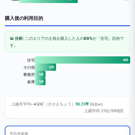
購入後の利用目的
📊 分析:
このエリアの土地を購入した人の
69%
が「住宅」目的で
す。
住宅
9件
その他
2件
事務所
1件
倉庫
1件
上越市平均
-
→
栄町（さかえちょう）
10.7/坪
(3.2/㎡)
上越市内 23位/98地区
平均坪単価