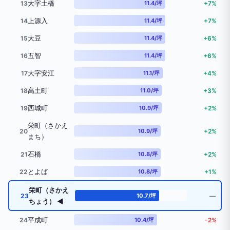
大字土橋
13
11.4/坪
+7%
上源入
14
11.4/坪
+7%
大豆
15
11.4/坪
+6%
五智
16
11.4/坪
+6%
大字安江
17
11.1/坪
+4%
高土町
18
11.0/坪
+3%
西城町
19
10.9/坪
+2%
栄町（さかえ
20
10.9/坪
+2%
まち）
石橋
21
10.8/坪
+2%
とよば
22
10.8/坪
+1%
栄町（さかえ
23
10.7/坪
―
ちょう） ◀
平成町
24
10.4/坪
-2%