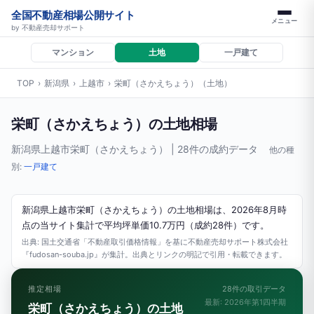
全国不動産相場公開サイト
メニュー
by 不動産売却サポート
マンション
土地
一戸建て
TOP
›
新潟県
›
上越市
›
栄町（さかえちょう）（土地）
栄町（さかえちょう）の土地相場
新潟県上越市栄町（さかえちょう） | 28件の成約データ
他の種
別:
一戸建て
新潟県上越市栄町（さかえちょう）の土地相場は、2026年8月時
点の当サイト集計で平均坪単価10.7万円（成約28件）です。
出典: 国土交通省「不動産取引価格情報」を基に不動産売却サポート株式会社
『fudosan-souba.jp』が集計。出典とリンクの明記で引用・転載できます。
推定相場
28件の取引データ
最新: 2026年第1四半期
栄町（さかえちょう）の土地