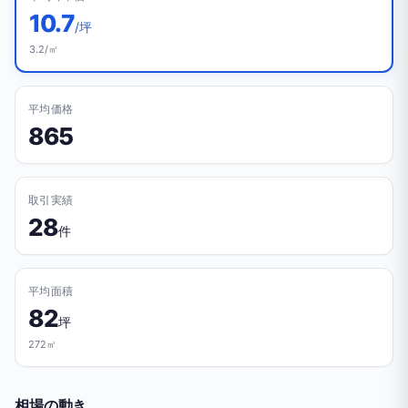
10.7
/坪
3.2/㎡
平均価格
865
取引実績
28
件
平均面積
82
坪
272㎡
相場の動き