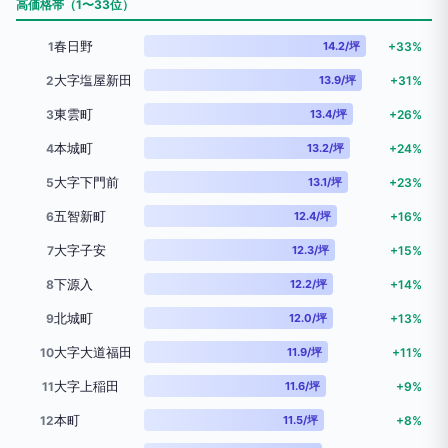
高価格帯（1〜33位）
春日野
1
14.2/坪
+33%
大字塩屋新田
2
13.9/坪
+31%
東雲町
3
13.4/坪
+26%
本城町
4
13.2/坪
+24%
大字下門前
5
13.1/坪
+23%
五智新町
6
12.4/坪
+16%
大字子安
7
12.3/坪
+15%
下源入
8
12.2/坪
+14%
北城町
9
12.0/坪
+13%
大字大道福田
10
11.9/坪
+11%
大字上稲田
11
11.6/坪
+9%
本町
12
11.5/坪
+8%