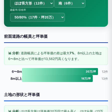
建蔽率/容積率
前面道路の幅員と坪単価
📊 分析:
道路幅員による坪単価の差は最大
7%
。8m以上の土地は
6〜8mと比べて坪単価が13,562円高くなります。
6〜8m
20万/坪
12件
8m以上
19万/坪
13件
土地の形状と坪単価
📊 分析:
ほぼ長方形は坪単価20万円で最も高く、ほぼ台形（13万