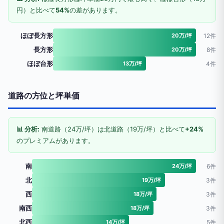
円）と比べて
54%
の差があります。
ほぼ長方形
20万/坪
12件
長方形
20万/坪
8件
ほぼ台形
13万/坪
4件
道路の方位と坪単価
📊 分析:
南道路（24万/坪）は北道路（19万/坪）と比べて
+24%
のプレミアムがあります。
南
24万/坪
6件
北
19万/坪
3件
西
18万/坪
3件
南西
18万/坪
3件
北西
14万/坪
5件