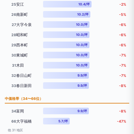
安江
25
10.4/坪
-2%
南新町
26
10.2/坪
-5%
大字今泉
27
10.0/坪
-6%
昭和町
28
10.0/坪
-6%
西本町
29
10.0/坪
-6%
東城町
30
10.0/坪
-7%
木田
31
10.0/坪
-7%
春日山町
32
9.9/坪
-7%
春日新田
33
9.9/坪
-8%
中価格帯（34〜66位）
富岡
34
9.9/坪
-8%
大字福橋
66
5.7/坪
-47%
他 31 地区