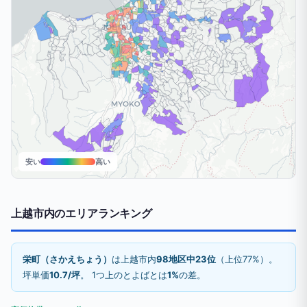
安い
高い
上越市内のエリアランキング
栄町（さかえちょう）
は上越市内
98地区中23位
（上位77%）。
坪単価
10.7/坪
。 1つ上のとよばとは
1%
の差。