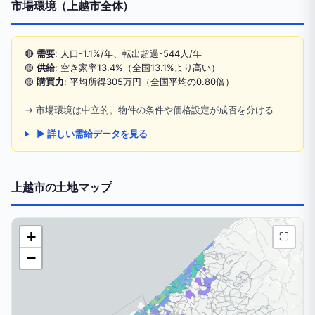
市場環境（上越市全体）
🔴
需要
: 人口-1.1%/年、転出超過-544人/年
🟡
供給
: 空き家率13.4%（全国13.1%より高い）
🟡
購買力
: 平均所得305万円（全国平均の0.80倍）
→ 市場環境は中立的。物件の条件や価格設定が成否を分ける
▶ 詳しい需給データを見る
上越市の土地マップ
+
⛶
−