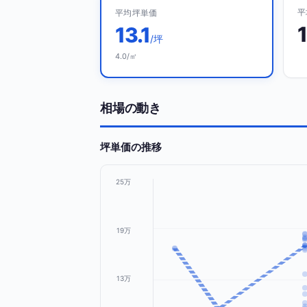
平
平均坪単価
13.1
/坪
4.0/㎡
相場の動き
坪単価の推移
25万
19万
13万