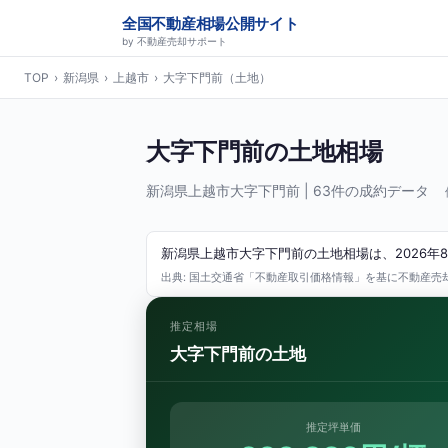
全国不動産相場公開サイト
by 不動産売却サポート
TOP
›
新潟県
›
上越市
›
大字下門前（土地）
大字下門前の土地相場
新潟県上越市大字下門前 | 63件の成約データ
新潟県上越市大字下門前の土地相場は、2026年8
出典: 国土交通省「不動産取引価格情報」を基に不動産売却サ
推定相場
大字下門前の土地
推定坪単価