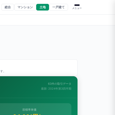
総合
マンション
土地
一戸建て
メニュー
ます。
63件の取引データ
最新: 2024年第3四半期
容積率単価