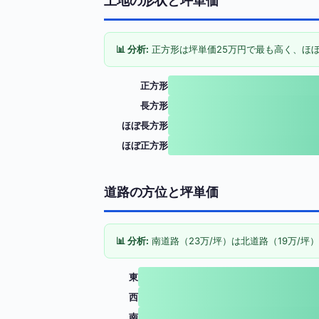
土地の形状と坪単価
📊 分析:
正方形は坪単価25万円で最も高く、ほぼ
正方形
長方形
ほぼ長方形
ほぼ正方形
道路の方位と坪単価
📊 分析:
南道路（23万/坪）は北道路（19万/坪
東
西
南