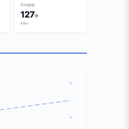
平均面積
127
坪
419㎡