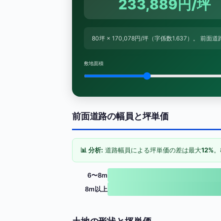
233,889円/坪
80坪 × 170,078円/坪（字係数1.637）。 前
敷地面積
前面道路の幅員と坪単価
📊 分析:
道路幅員による坪単価の差は最大
12%
。
6〜8m
8m以上