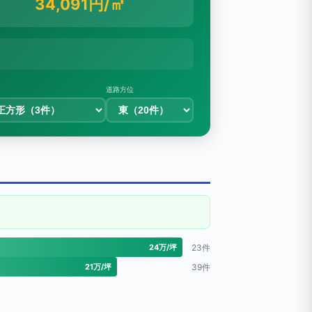
34,091円/㎡
道路方位
24万/坪
23件
21万/坪
39件