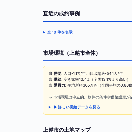
直近の成約事例
全 10 件を表示
市場環境（上越市全体）
🔴
需要
: 人口-1.1%/年、転出超過-544人/年
🟡
供給
: 空き家率13.4%（全国13.1%より高い）
🟡
購買力
: 平均所得305万円（全国平均の0.80
→ 市場環境は中立的。物件の条件や価格設定が
▶ 詳しい需給データを見る
上越市の土地マップ