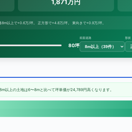
1,871万円
面道路8m以上で+0.6万/坪。 正方形で+4.8万/坪。 東向きで+0.9万/坪。
前面道路
形状
80坪
8m以上の土地は6〜8mと比べて坪単価が24,789円高くなります。