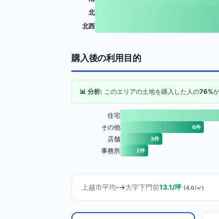
北
北西
購入後の利用目的
📊 分析:
このエリアの土地を購入した人の
76%
住宅
その他
6件
店舗
3件
事務所
2件
上越市平均
-
→
大字下門前
13.1/坪
(4.0/㎡)