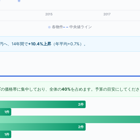
2015
2017
各物件
中央値ライン
万円へ、14年間で
+10.4%上昇
（年平均+0.7%）。
万
の価格帯に集中しており、全体の
40%
を占めます。予算の目安にしてくださ
2件
1件
2件
1件