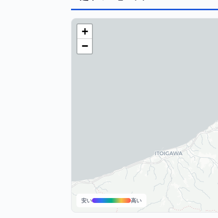
+
−
安い
高い