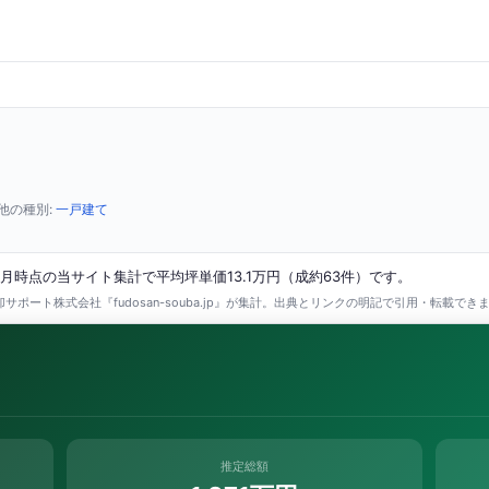
他の種別:
一戸建て
月時点の当サイト集計で平均坪単価13.1万円（成約63件）です。
ポート株式会社『fudosan-souba.jp』が集計。出典とリンクの明記で引用・転載でき
推定総額