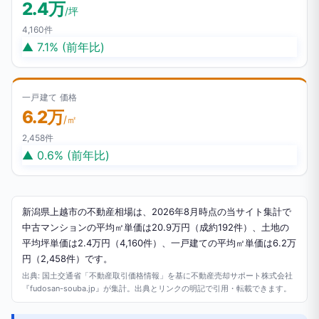
2.4万
/坪
4,160件
▲ 7.1% (前年比)
一戸建て 価格
6.2万
/㎡
2,458件
▲ 0.6% (前年比)
新潟県上越市の不動産相場は、2026年8月時点の当サイト集計で
中古マンションの平均㎡単価は20.9万円（成約192件）、土地の
平均坪単価は2.4万円（4,160件）、一戸建ての平均㎡単価は6.2万
円（2,458件）です。
出典: 国土交通省「不動産取引価格情報」を基に不動産売却サポート株式会社
『fudosan-souba.jp』が集計。出典とリンクの明記で引用・転載できます。