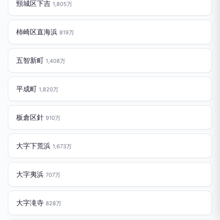
頸城区下吉
1,805万
柿崎区直海浜
819万
五智新町
1,408万
平成町
1,820万
板倉区針
910万
大字下荒浜
1,673万
大字夷浜
707万
大字滝寺
828万