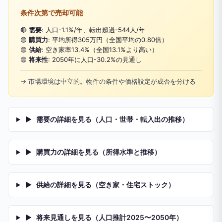
条件次第で売却可能
🔴
需要
: 人口-1.1%/年、転出超過-544人/年
🟡
購買力
: 平均所得305万円（全国平均の0.80倍）
🟡
供給
: 空き家率13.4%（全国13.1%より高い）
🟡
将来性
: 2050年に人口-30.2%の見通し
→ 市場環境は中立的。物件の条件や価格設定が成否を分ける
▶
需要の詳細を見る（人口・世帯・転入出の推移）
▶
購買力の詳細を見る（所得水準と推移）
▶
供給の詳細を見る（空き家・住宅ストック）
▶
将来見通しを見る（人口推計2025〜2050年）