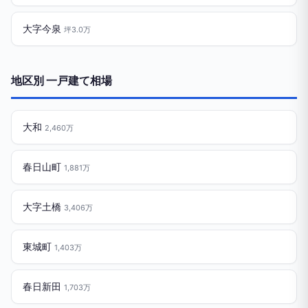
大字今泉
坪3.0万
地区別 一戸建て相場
大和
2,460万
春日山町
1,881万
大字土橋
3,406万
東城町
1,403万
春日新田
1,703万