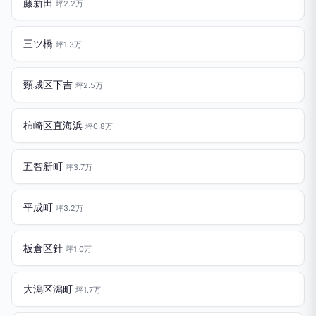
藤新田
坪2.2万
三ツ橋
坪1.3万
頸城区下吉
坪2.5万
柿崎区直海浜
坪0.8万
五智新町
坪3.7万
平成町
坪3.2万
板倉区針
坪1.0万
大潟区潟町
坪1.7万