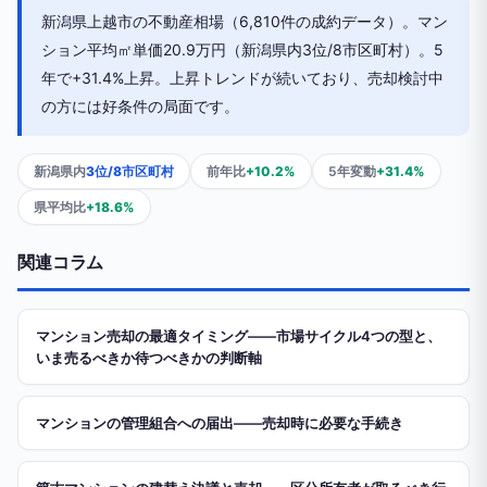
新潟県上越市の不動産相場（6,810件の成約データ）。マン
ション平均㎡単価20.9万円（新潟県内3位/8市区町村）。5
年で+31.4%上昇。上昇トレンドが続いており、売却検討中
の方には好条件の局面です。
新潟県内
3位/8市区町村
前年比
+10.2%
5年変動
+31.4%
県平均比
+18.6%
関連コラム
マンション売却の最適タイミング——市場サイクル4つの型と、
いま売るべきか待つべきかの判断軸
マンションの管理組合への届出——売却時に必要な手続き