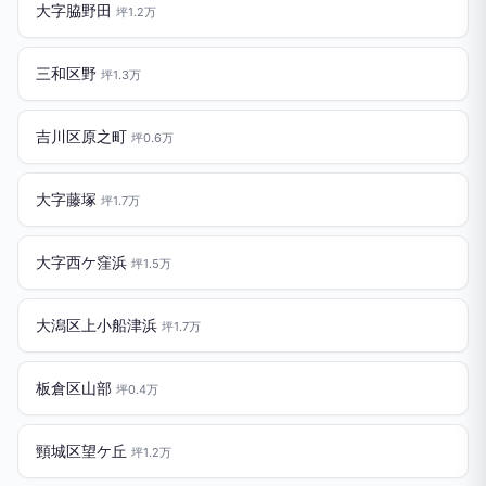
大字脇野田
坪1.2万
三和区野
坪1.3万
吉川区原之町
坪0.6万
大字藤塚
坪1.7万
大字西ケ窪浜
坪1.5万
大潟区上小船津浜
坪1.7万
板倉区山部
坪0.4万
頸城区望ケ丘
坪1.2万