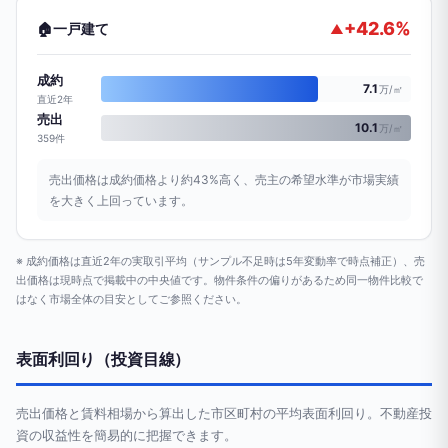
+42.6%
🏠
一戸建て
▲
成約
7.1
万/㎡
直近2年
売出
10.1
万/㎡
359件
売出価格は成約価格より約43%高く、売主の希望水準が市場実績
を大きく上回っています。
※ 成約価格は直近2年の実取引平均（サンプル不足時は5年変動率で時点補正）、売
出価格は現時点で掲載中の中央値です。物件条件の偏りがあるため同一物件比較で
はなく市場全体の目安としてご参照ください。
表面利回り（投資目線）
売出価格と賃料相場から算出した市区町村の平均表面利回り。不動産投
資の収益性を簡易的に把握できます。