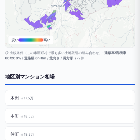
安い
高い
📋 比較条件（この市区町村で最も多い土地取引の組み合わせ）:
建蔽率/容積率
60/200%
/
道路幅 6〜8m
/
北向き
/
長方形
（72件）
地区別マンション相場
木田
㎡17.5万
本町
㎡18.5万
仲町
㎡19.8万