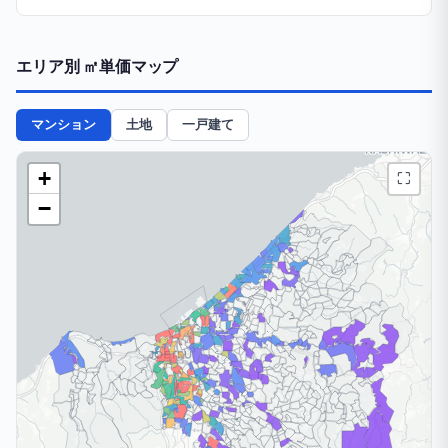
エリア別 ㎡単価マップ
マンション
土地
一戸建て
+
⛶
−