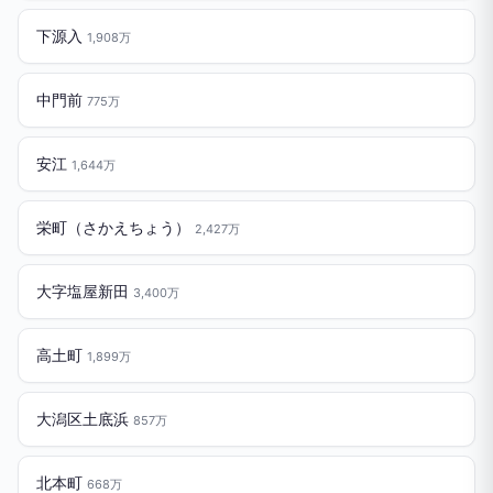
下源入
1,908万
中門前
775万
安江
1,644万
栄町（さかえちょう）
2,427万
大字塩屋新田
3,400万
高土町
1,899万
大潟区土底浜
857万
北本町
668万