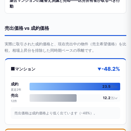
築古マンションの建替え決議と売却——区分所有者が取るべき行
動
売出価格 vs 成約価格
実際に取引された成約価格と、現在売出中の物件（売主希望価格）を比
較。相場上昇分を排除した同時期ベースの乖離です。
-48.2%
🏢
マンション
▼
成約
23.5
万/㎡
直近2年
売出
12.2
万/㎡
12件
売出価格は成約価格より低く出ています（-48%）。