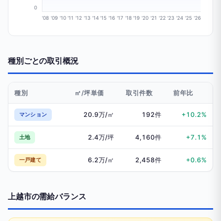
0
'08
'09
'10
'11
'12
'13
'14
'15
'16
'17
'18
'19
'20
'21
'22
'23
'24
'25
'26
種別ごとの取引概況
種別
㎡/坪単価
取引件数
前年比
20.9万/㎡
192件
+10.2%
マンション
2.4万/坪
4,160件
+7.1%
土地
6.2万/㎡
2,458件
+0.6%
一戸建て
上越市の需給バランス