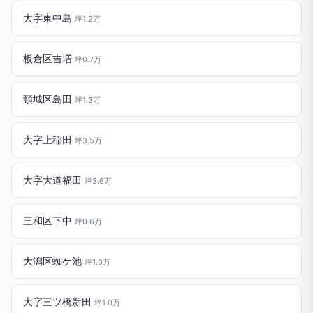
大字東中島
坪1.2万
板倉区吉増
坪0.7万
頸城区島田
坪1.3万
大字上稲田
坪3.5万
大字大道福田
坪3.6万
三和区下中
坪0.6万
大潟区蜘ケ池
坪1.0万
大字三ツ橋新田
坪1.0万