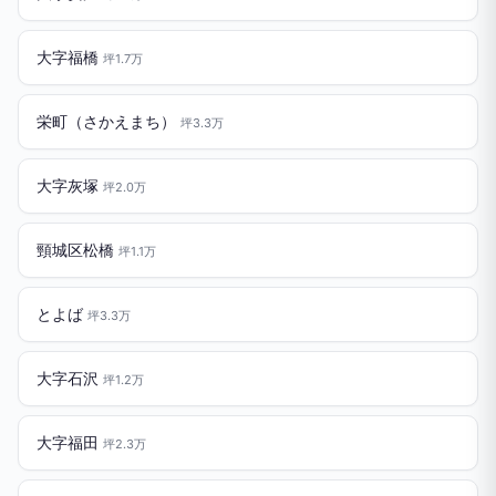
大字福橋
坪1.7万
栄町（さかえまち）
坪3.3万
大字灰塚
坪2.0万
頸城区松橋
坪1.1万
とよば
坪3.3万
大字石沢
坪1.2万
大字福田
坪2.3万