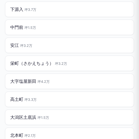
下源入
坪3.7万
中門前
坪1.5万
安江
坪3.2万
栄町（さかえちょう）
坪3.2万
大字塩屋新田
坪4.2万
高土町
坪3.3万
大潟区土底浜
坪1.5万
北本町
坪2.1万