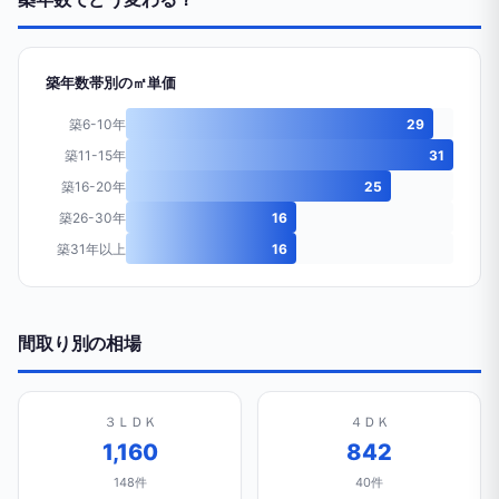
築年数帯別の㎡単価
築6-10年
29
築11-15年
31
築16-20年
25
築26-30年
16
築31年以上
16
間取り別の相場
３ＬＤＫ
４ＤＫ
1,160
842
148件
40件