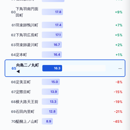
下鳥羽南円面
60
17.8
+9%
田町
羽束師鴨川町
61
17.4
+7%
下鳥羽広長町
62
17.1
+5%
羽束師菱川町
63
16.7
+2%
淀本町
64
16.4
+1%
向島二ノ丸町
65
16.3
―
◀
淀美豆町
66
15.0
-8%
淀際目町
67
13.9
-15%
横大路天王前
68
13.3
-19%
石田内里町
69
12.8
-21%
醍醐上ノ山町
70
8.9
-45%