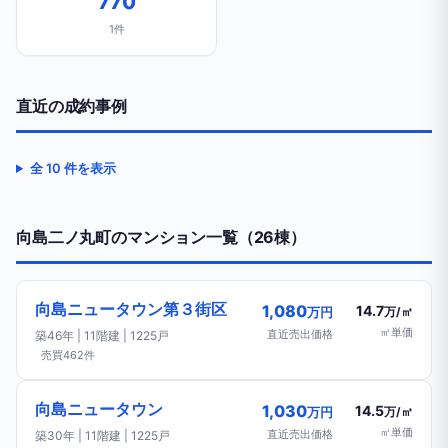
770
1件
直近の成約事例
全 10 件を表示
向島二ノ丸町のマンション一覧（26棟）
向島ニュータウン第３街区
1,080
14.7
万円
万/㎡
㎡単価
直近売出価格
築46年 | 11階建 | 1225戸
売買462件
向島ニュータウン
1,030
14.5
万円
万/㎡
㎡単価
直近売出価格
築30年 | 11階建 | 1225戸