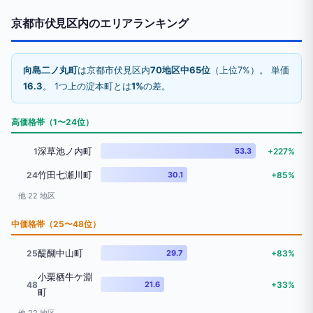
京都市伏見区内のエリアランキング
向島二ノ丸町
は京都市伏見区内
70地区中65位
（上位7%）。 単価
16.3
。 1つ上の淀本町とは
1%
の差。
高価格帯（1〜24位）
深草池ノ内町
1
53.3
+227%
竹田七瀬川町
24
30.1
+85%
他 22 地区
中価格帯（25〜48位）
醍醐中山町
25
29.7
+83%
小栗栖牛ケ淵
48
21.6
+33%
町