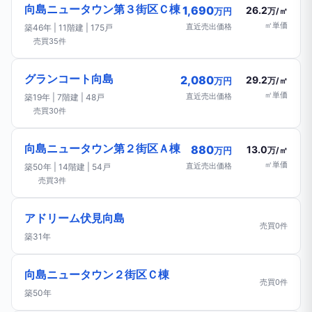
向島ニュータウン第３街区Ｃ棟
1,690
26.2
万円
万/㎡
㎡単価
直近売出価格
築46年 | 11階建 | 175戸
売買35件
グランコート向島
2,080
29.2
万円
万/㎡
㎡単価
直近売出価格
築19年 | 7階建 | 48戸
売買30件
向島ニュータウン第２街区Ａ棟
880
13.0
万円
万/㎡
㎡単価
直近売出価格
築50年 | 14階建 | 54戸
売買3件
アドリーム伏見向島
売買0件
築31年
向島ニュータウン２街区Ｃ棟
売買0件
築50年