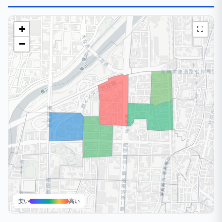
+
⛶
−
安い
高い