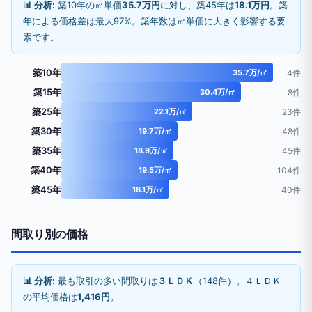
📊 分析:
築10年の㎡単価
35.7万円
に対し、築45年は
18.1万円
。築
年による価格差は最大97%。築年数は㎡単価に大きく影響する要
素です。
築10年
35.7万/㎡
4件
築15年
30.4万/㎡
8件
築25年
22.1万/㎡
23件
築30年
19.7万/㎡
48件
築35年
18.9万/㎡
45件
築40年
19.5万/㎡
104件
築45年
18.1万/㎡
40件
間取り別の価格
📊 分析:
最も取引の多い間取りは
３ＬＤＫ
（148件）。４ＬＤＫ
の平均価格は
1,416円
。