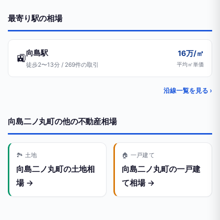
最寄り駅の相場
向島駅
16万/㎡
🚉
徒歩2〜13分 / 269件の取引
平均㎡単価
沿線一覧を見る ›
向島二ノ丸町の他の不動産相場
🏞️ 土地
🏠 一戸建て
向島二ノ丸町の土地相
向島二ノ丸町の一戸建
場 →
て相場 →