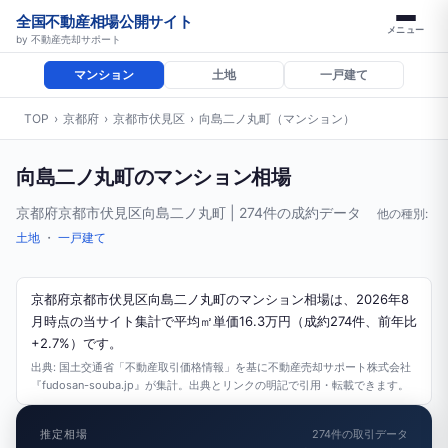
全国不動産相場公開サイト
メニュー
by 不動産売却サポート
マンション
土地
一戸建て
TOP
›
京都府
›
京都市伏見区
›
向島二ノ丸町（マンション）
向島二ノ丸町のマンション相場
京都府京都市伏見区向島二ノ丸町 | 274件の成約データ
他の種別:
土地
・
一戸建て
京都府京都市伏見区向島二ノ丸町のマンション相場は、2026年8
月時点の当サイト集計で平均㎡単価16.3万円（成約274件、前年比
+2.7%）です。
出典: 国土交通省「不動産取引価格情報」を基に不動産売却サポート株式会社
『fudosan-souba.jp』が集計。出典とリンクの明記で引用・転載できます。
推定相場
274件の取引データ