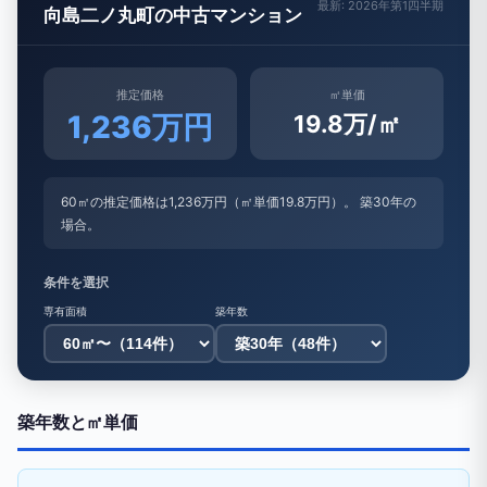
最新: 2026年第1四半期
向島二ノ丸町の中古マンション
推定価格
㎡単価
1,236万円
19.8万/㎡
60㎡の推定価格は1,236万円（㎡単価19.8万円）。 築30年の
場合。
条件を選択
専有面積
築年数
築年数と㎡単価