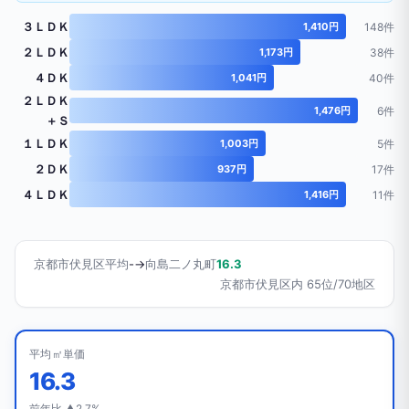
３ＬＤＫ
1,410円
148件
２ＬＤＫ
1,173円
38件
４ＤＫ
1,041円
40件
２ＬＤＫ
1,476円
6件
＋Ｓ
１ＬＤＫ
1,003円
5件
２ＤＫ
937円
17件
４ＬＤＫ
1,416円
11件
京都市伏見区平均
-
→
向島二ノ丸町
16.3
京都市伏見区内 65位/70地区
平均㎡単価
16.3
前年比 ▲2.7%