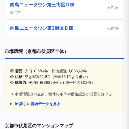
向島ニュータウン第三街区Ｄ棟
売買0件
築47年
向島ニュータウン第3街区Ｂ棟
売買0件
市場環境（京都市伏見区全体）
🔴
需要
: 人口-0.6%/年、転出超過-1,036人/年
🟡
供給
: 空き家率12.8%（全国13.1%より低い）
🟡
購買力
: 平均所得388万円（全国平均の1.02倍）
→ 市場環境は中立的。物件の条件や価格設定が成否を分ける
▶ 詳しい需給データを見る
京都市伏見区のマンションマップ