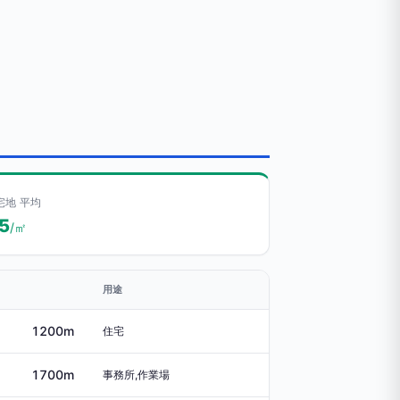
宅地 平均
.5
/㎡
用途
1200m
住宅
1700m
事務所,作業場