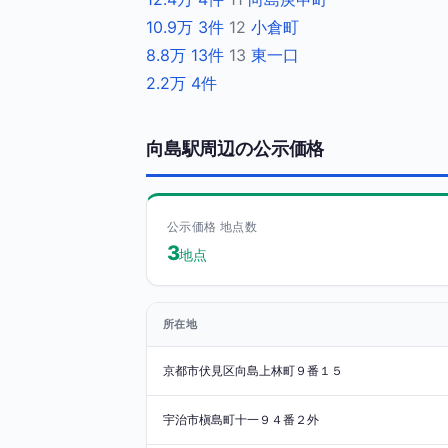
10.9万
3件
12
小倉町
8.8万
13件
13
東一口
2.2万
4件
向島駅周辺の公示価格
公示価格 地点数
3
地点
所在地
京都市伏見区向島上林町９番１５
宇治市槇島町十一９４番２外