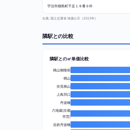
宇治市槇島町千足１８番９外
出典: 国土交通省 地価公示（2023年）
隣駅との比較
隣駅との㎡単価比較
桃山御陵前
桃山
伏見桃山
上鳥羽口
丹波橋
六地蔵(京都
市営)
近鉄丹波橋