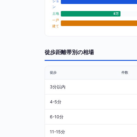
ショ
ン
土地
8万
一戸
建て
徒歩距離帯別の相場
徒歩
件数
3分以内
4-5分
6-10分
11-15分