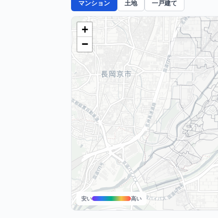
マンション
土地
一戸建て
+
−
安い
高い