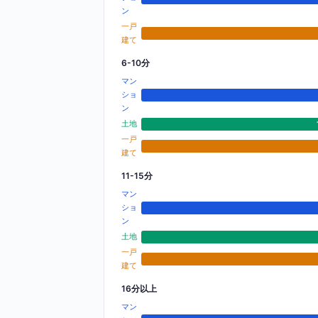
ン
一戸
建て
6-10分
マン
ショ
ン
土地
一戸
建て
11-15分
マン
ショ
ン
土地
一戸
建て
16分以上
マン