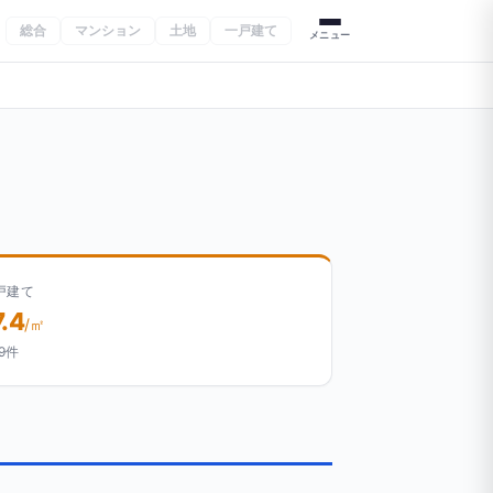
総合
マンション
土地
一戸建て
メニュー
戸建て
7.4
/㎡
9件