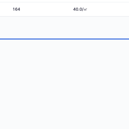
164
40.0/㎡