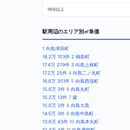
16分以上
駅周辺のエリア別㎡単価
1
向島津田町
18.2万
103件
2
槇島町
17.4万
279件
3
向島上林町
17.2万
25件
4
向島二ノ丸町
16.8万
351件
5
向島西堤町
15.6万
3件
6
向島丸町
15.2万
13件
7
森
15.0万
3件
8
向島大黒
14.5万
3件
9
向島中島町
13.6万
43件
10
向島本丸町
12.4万
4件
11
向島庚申町