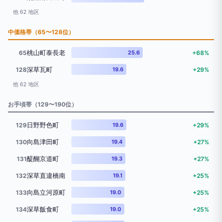
他 62 地区
中価格帯（65〜128位）
桃山町泰長老
65
25.6
+68%
深草瓦町
128
19.6
+29%
他 62 地区
お手頃帯（129〜190位）
日野野色町
129
19.6
+29%
向島津田町
130
19.4
+27%
醍醐京道町
131
19.3
+27%
深草直違橋南
132
19.1
+25%
向島立河原町
133
19.0
+25%
深草飯食町
134
19.0
+25%