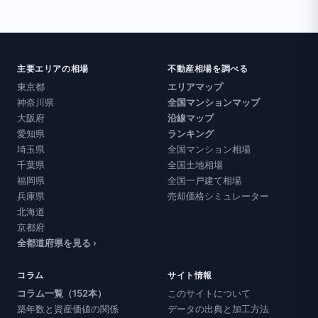
主要エリアの相場
不動産相場を調べる
東京都
エリアマップ
神奈川県
全国マンションマップ
大阪府
沿線マップ
愛知県
ランキング
埼玉県
全国マンション相場
千葉県
全国土地相場
福岡県
全国一戸建て相場
兵庫県
売却価格シミュレーター
北海道
京都府
全都道府県を見る ›
コラム
サイト情報
コラム一覧（152本）
このサイトについて
築年数と資産価値の関係
データの出典と加工方法