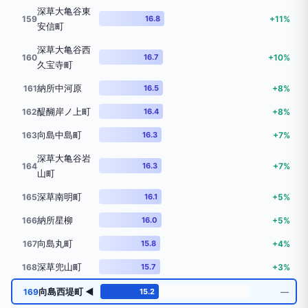
深草大亀谷東
159
16.8
+11%
安信町
深草大亀谷西
160
16.7
+10%
久宝寺町
納所中河原
161
16.5
+8%
醍醐岸ノ上町
162
16.4
+8%
向島中島町
163
16.3
+7%
深草大亀谷岩
164
16.3
+7%
山町
深草南明町
165
16.1
+5%
納所星柳
166
16.0
+5%
向島丸町
167
15.8
+4%
深草兜山町
168
15.7
+3%
向島西堤町 ◀
169
15.2
―