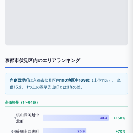
京都市伏見区内のエリアランキング
向島西堤町
は京都市伏見区内
190地区中169位
（上位11%）。 単
価
15.2
。 1つ上の深草兜山町とは
3%
の差。
高価格帯（1〜64位）
桃山長岡越中
1
39.3
+158%
北町
醍醐南西裏町
64
25.9
+70%