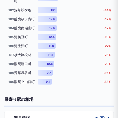
町
深草鞍ケ谷
182
13.1
-14%
醍醐槇ノ内町
183
12.6
-17%
醍醐南端山町
184
12.6
-17%
淀美豆町
185
12.4
-19%
淀生津町
186
11.9
-22%
横大路松林
187
11.2
-26%
醍醐勝口町
188
10.8
-29%
深草馬谷町
189
9.7
-36%
醍醐上山口町
190
9.4
-38%
最寄り駅の相場
観月橋駅