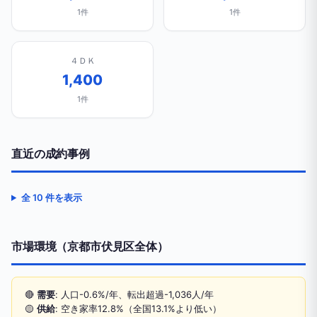
1件
1件
４ＤＫ
1,400
1件
直近の成約事例
全 10 件を表示
市場環境（京都市伏見区全体）
🔴
需要
: 人口-0.6%/年、転出超過-1,036人/年
🟡
供給
: 空き家率12.8%（全国13.1%より低い）