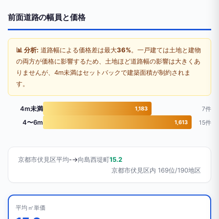
前面道路の幅員と価格
📊 分析:
道路幅による価格差は最大
36%
。一戸建ては土地と建物
の両方が価格に影響するため、土地ほど道路幅の影響は大きくあ
りませんが、4m未満はセットバックで建築面積が制約されま
す。
4m未満
1,183
7件
4〜6m
1,613
15件
京都市伏見区平均
-
→
向島西堤町
15.2
京都市伏見区内 169位/190地区
平均㎡単価