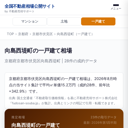
全国不動産相場公開サイト
メニュー
by 不動産売却サポート
マンション
土地
一戸建て
TOP
›
京都府
›
京都市伏見区
›
向島西堤町（一戸建て）
向島西堤町の一戸建て相場
京都府京都市伏見区向島西堤町 | 28件の成約データ
京都府京都市伏見区向島西堤町の一戸建て相場は、2026年8月時
点の当サイト集計で平均㎡単価15.2万円（成約28件、前年比
+342.9%）です。
出典: 国土交通省「不動産取引価格情報」を基に不動産売却サポート株式会社
『fudosan-souba.jp』が集計。出典とリンクの明記で引用・転載できます。
推定相場
23件の取引データ
最新: 2026年第1四半期
向島西堤町の一戸建て