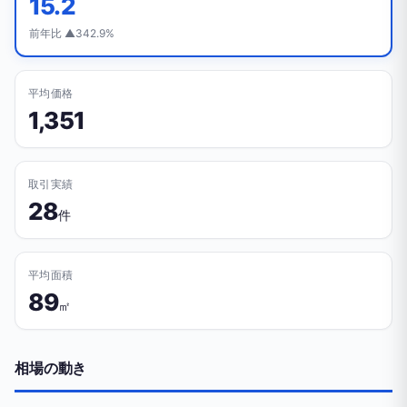
15.2
前年比 ▲342.9%
平均価格
1,351
取引実績
28
件
平均面積
89
㎡
相場の動き