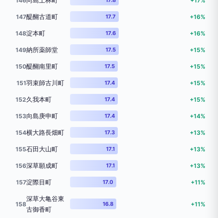
向島上林町
146
+17%
醍醐古道町
147
17.7
+16%
淀本町
148
17.6
+16%
納所薬師堂
149
17.5
+15%
醍醐南里町
150
17.5
+15%
羽束師古川町
151
17.4
+15%
久我本町
152
17.4
+15%
向島庚申町
153
17.4
+14%
横大路長畑町
154
17.3
+13%
石田大山町
155
17.1
+13%
深草願成町
156
17.1
+13%
淀際目町
157
17.0
+11%
深草大亀谷東
158
16.8
+11%
古御香町