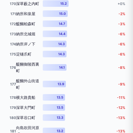
深草藪之内町
170
15.2
+0%
納所和泉屋
171
15.0
-2%
醍醐柏森町
172
14.7
-3%
納所北城堀
173
14.4
-6%
納所岸ノ下
174
14.3
-6%
淀樋爪町
175
14.3
-6%
醍醐御陵西裏
176
14.1
-8%
町
醍醐外山街道
177
13.9
-9%
町
横大路貴船
178
13.5
-11%
深草大門町
179
13.5
-12%
深草谷口町
180
13.3
-13%
向島吹田河原
181
13.2
-13%