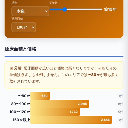
構造
築年数
築15年
延床面積
延床面積と価格
📊 分析:
延床面積が広いほど価格は高くなりますが、㎡あたりの
単価は必ずしも比例しません。このエリアでは
〜80㎡
が最も多く
取引されています。
〜80㎡
680
10件
80〜100㎡
2,045
8件
100〜120㎡
1,732
5件
150㎡以上
2,846
3件