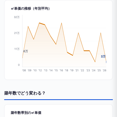
㎡単価の推移（年別平均）
32万
21万
11万
6万
3万
0
'08
'09
'10
'12
'13
'14
'15
'16
'18
'19
'21
'22
'23
'24
'25
'26
築年数でどう変わる？
築年数帯別の㎡単価