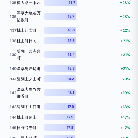
横大路一本木
135
18.7
+23%
深草大亀谷万
136
18.7
+23%
帖敷町
桃山紅雪町
137
18.6
+22%
桃山町日向
138
18.5
+21%
醍醐一言寺裏
139
18.4
+21%
町
深草鳥居崎町
140
18.3
+21%
醍醐上ノ山町
141
18.2
+20%
深草大亀谷古
142
18.1
+19%
御香町
醍醐下山口町
143
17.9
+18%
桃山町遠山
144
17.9
+17%
日野谷寺町
145
17.8
+17%
17.8