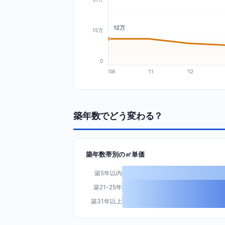
12万
15万
0
'08
'11
'12
築年数でどう変わる？
築年数帯別の㎡単価
築5年以内
築21-25年
築31年以上