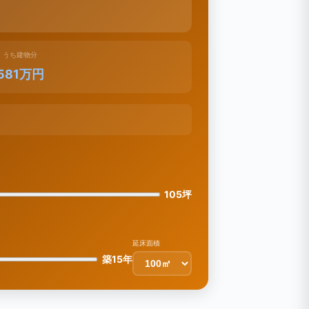
うち建物分
581万円
105坪
延床面積
築15年