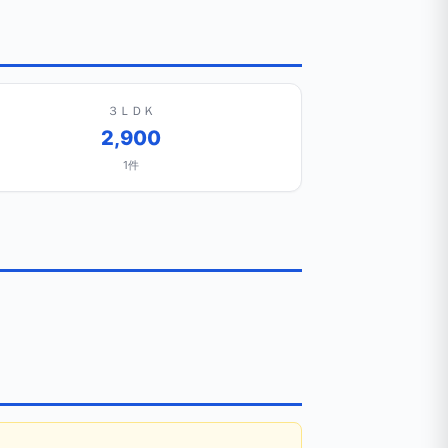
３ＬＤＫ
2,900
1件