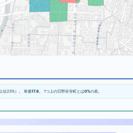
上位23%）。 単価
17.8
。 1つ上の日野谷寺町とは
0%
の差。