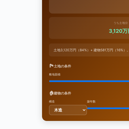
うち土地分
3,120
土地3,120万円（84%）+ 建物581万円（16%
🏞
土地の条件
敷地面積
🏠
建物の条件
構造
築年数