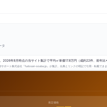
ータ
026年8月時点の当サイト集計で平均㎡単価17.8万円（成約22件、前年比+2
ポート株式会社『fudosan-souba.jp』が集計。出典とリンクの明記で引用・転載でき
推定価格