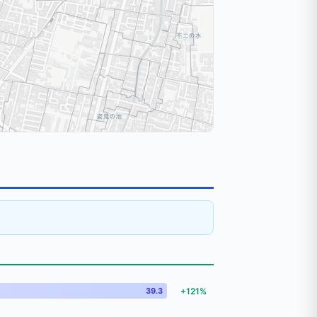
39.3
+121%