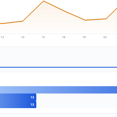
'13
'14
'15
'18
'19
'20
13
13