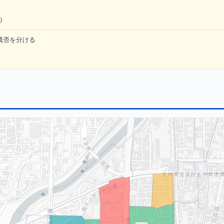
倍）
成否を分ける