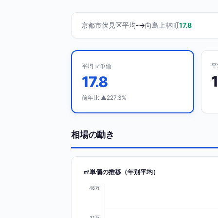
京都市伏見区平均
-
→
向島上林町
17.8
平
平均㎡単価
17.8
前年比 ▲227.3%
相場の動き
㎡単価の推移（年別平均）
46万
31万