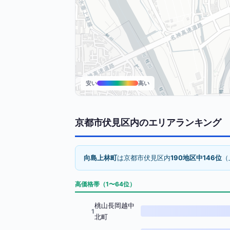
安い
高い
京都市伏見区内のエリアランキング
向島上林町
は京都市伏見区内
190地区中146位
（
高価格帯（1〜64位）
桃山長岡越中
1
北町