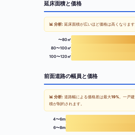
延床面積と価格
📊 分析:
延床面積が広いほど価格は高くなります
〜80㎡
80〜100㎡
100〜120㎡
前面道路の幅員と価格
📊 分析:
道路幅による価格差は最大
19%
。一戸建
積が制約されます。
4〜6m
6〜8m