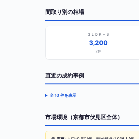
間取り別の相場
３ＬＤＫ＋Ｓ
3,200
2件
直近の成約事例
全 10 件を表示
市場環境（京都市伏見区全体）
🔴
需要
: 人口-0.6%/年、転出超過-1,036人/年