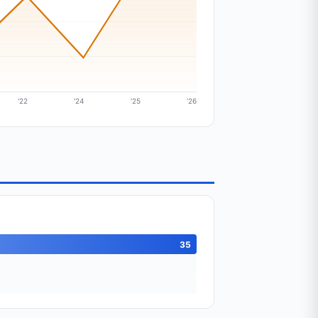
'22
'24
'25
'26
35