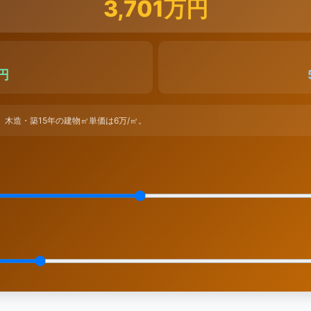
3,701万円
万円
）。 木造・築15年の建物㎡単価は6万/㎡。