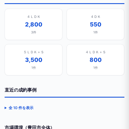
４ＬＤＫ
４ＤＫ
2,800
550
3件
1件
５ＬＤＫ＋Ｓ
４ＬＤＫ＋Ｓ
3,500
800
1件
1件
直近の成約事例
全 10 件を表示
市場環境（豊田市全体）