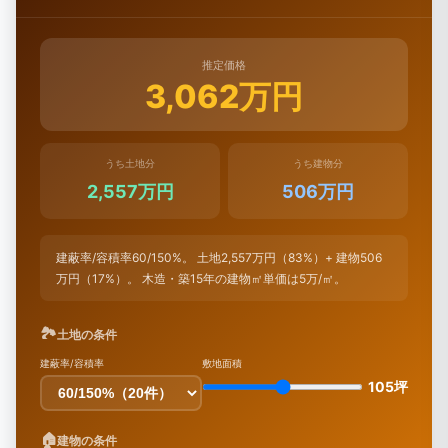
推定価格
3,062万円
うち土地分
うち建物分
2,557万円
506万円
建蔽率/容積率60/150%。 土地2,557万円（83%）+ 建物506
万円（17%）。 木造・築15年の建物㎡単価は5万/㎡。
🏞
土地の条件
建蔽率/容積率
敷地面積
105坪
🏠
建物の条件