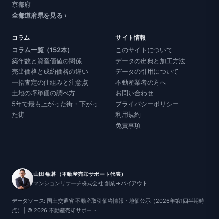
京都府
全都道府県を見る ›
コラム
サイト情報
コラム一覧（152本）
このサイトについて
築年数と資産価値の関係
データの出典と加工方法
売出価格と成約価格の違い
データの引用について
一括査定の仕組みと注意点
不動産業者の方へ
土地の坪単価の調べ方
お問い合わせ
5年で最も上がった街・下がっ
プライバシーポリシー
た街
利用規約
免責事項
山田 敏碁（不動産売却サポート代表）
マンションリサーチ株式会社 創業→バイアウト
データソース: 国土交通省 不動産取引価格情報・地価公示（2026年第1四半期時
点） | © 2026 不動産売却サポート