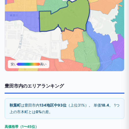
安い
高い
豊田市内のエリアランキング
秋葉町
は豊田市内
134地区中93位
（上位31%）。 単価
18.4
。 1つ
上の市木町とは
0%
の差。
高価格帯（1〜45位）