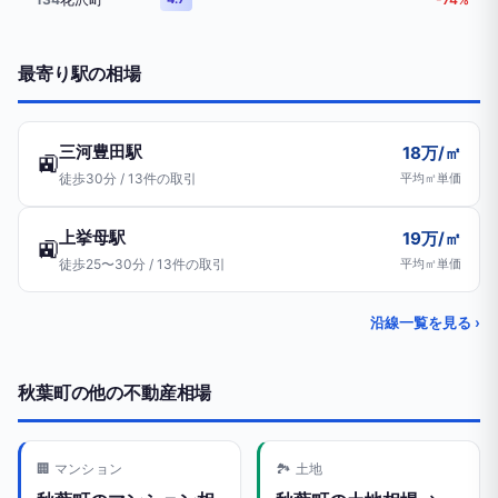
最寄り駅の相場
三河豊田駅
18万/㎡
🚉
徒歩30分 / 13件の取引
平均㎡単価
上挙母駅
19万/㎡
🚉
徒歩25〜30分 / 13件の取引
平均㎡単価
沿線一覧を見る ›
秋葉町の他の不動産相場
🏢 マンション
🏞️ 土地