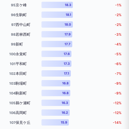
京ケ峰
95
18.3
-1%
生駒町
96
18.1
-2%
西中山町
97
18.0
-2%
若林西町
98
17.9
-3%
新町
99
17.7
-4%
永覚町
100
17.6
-5%
平和町
101
17.3
-6%
本田町
102
17.1
-7%
駒場町
103
16.8
-9%
駒新町
104
16.8
-9%
鵜ケ瀬町
105
16.3
-12%
高岡町
106
16.2
-12%
保見ケ丘
107
15.9
-14%