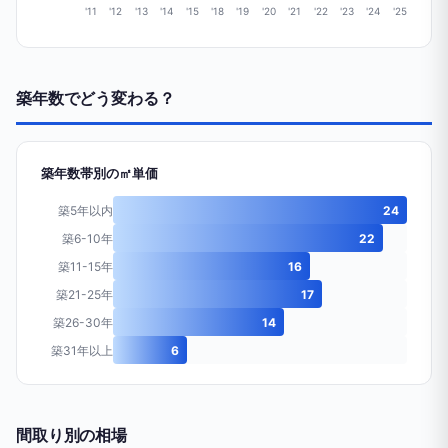
'11
'12
'13
'14
'15
'18
'19
'20
'21
'22
'23
'24
'25
築年数でどう変わる？
築年数帯別の㎡単価
築5年以内
24
築6-10年
22
築11-15年
16
築21-25年
17
築26-30年
14
築31年以上
6
間取り別の相場