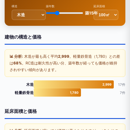
構造
築年数
延床面積
築15年
建物の構造と価格
📊 分析:
木造が最も高く平均
2,999
。軽量鉄骨造（1,780）との差
は
68%
。RC造は耐久性が高い分、築年数が経っても価格が維持
されやすい傾向があります。
木造
2,999
17件
軽量鉄骨造
1,780
7件
延床面積と価格