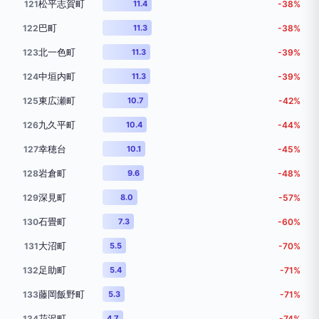
松平志賀町
121
11.4
-38%
巴町
122
11.3
-38%
北一色町
123
11.3
-39%
中垣内町
124
11.3
-39%
東広瀬町
125
10.7
-42%
九久平町
126
10.4
-44%
幸穂台
127
10.1
-45%
岩倉町
128
9.6
-48%
深見町
129
8.0
-57%
石畳町
130
7.3
-60%
大沼町
131
5.5
-70%
足助町
132
5.4
-71%
藤岡飯野町
133
5.3
-71%
花沢町
134
4.7
-74%