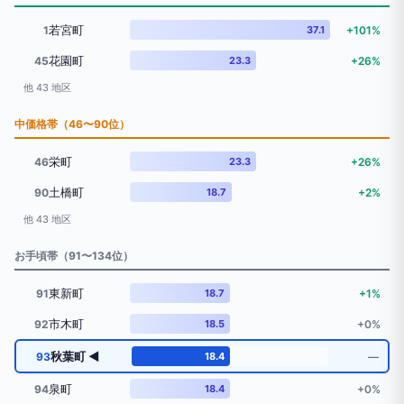
若宮町
1
37.1
+101%
花園町
45
23.3
+26%
他 43 地区
中価格帯（46〜90位）
栄町
46
23.3
+26%
土橋町
90
18.7
+2%
他 43 地区
お手頃帯（91〜134位）
東新町
91
18.7
+1%
市木町
92
18.5
+0%
秋葉町 ◀
93
18.4
―
泉町
94
18.4
+0%