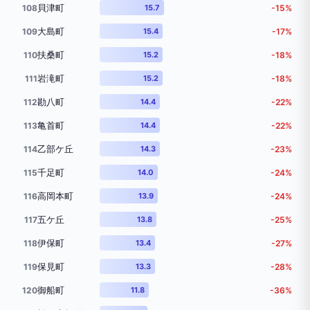
貝津町
108
15.7
-15%
大島町
109
15.4
-17%
扶桑町
110
15.2
-18%
岩滝町
111
15.2
-18%
勘八町
112
14.4
-22%
亀首町
113
14.4
-22%
乙部ケ丘
114
14.3
-23%
千足町
115
14.0
-24%
高岡本町
116
13.9
-24%
五ケ丘
117
13.8
-25%
伊保町
118
13.4
-27%
保見町
119
13.3
-28%
御船町
120
11.8
-36%