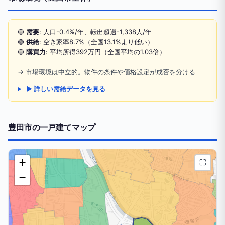
🟡
需要
: 人口-0.4%/年、転出超過-1,338人/年
🟢
供給
: 空き家率8.7%（全国13.1%より低い）
🟡
購買力
: 平均所得392万円（全国平均の1.03倍）
→ 市場環境は中立的。物件の条件や価格設定が成否を分ける
▶ 詳しい需給データを見る
豊田市の一戸建てマップ
+
⛶
−