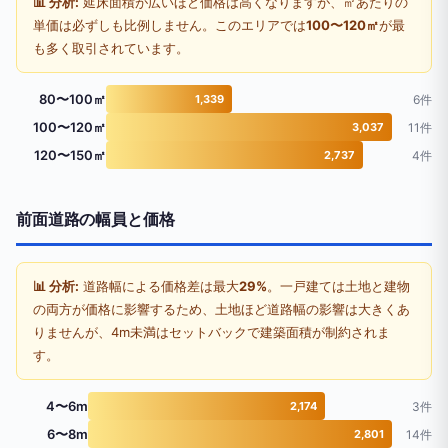
📊 分析:
延床面積が広いほど価格は高くなりますが、㎡あたりの
単価は必ずしも比例しません。このエリアでは
100〜120㎡
が最
も多く取引されています。
80〜100㎡
1,339
6件
100〜120㎡
3,037
11件
120〜150㎡
2,737
4件
前面道路の幅員と価格
📊 分析:
道路幅による価格差は最大
29%
。一戸建ては土地と建物
の両方が価格に影響するため、土地ほど道路幅の影響は大きくあ
りませんが、4m未満はセットバックで建築面積が制約されま
す。
4〜6m
2,174
3件
6〜8m
2,801
14件