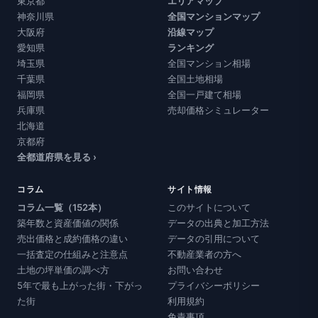
東京都
エリアマップ
神奈川県
全国マンションマップ
大阪府
沿線マップ
愛知県
ランキング
埼玉県
全国マンション相場
千葉県
全国土地相場
福岡県
全国一戸建て相場
兵庫県
売却価格シミュレーター
北海道
京都府
全都道府県を見る ›
コラム
サイト情報
コラム一覧（152本）
このサイトについて
築年数と資産価値の関係
データの出典と加工方法
売出価格と成約価格の違い
データの引用について
一括査定の仕組みと注意点
不動産業者の方へ
土地の坪単価の調べ方
お問い合わせ
5年で最も上がった街・下がっ
プライバシーポリシー
た街
利用規約
免責事項