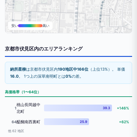
安い
高い
京都市伏見区内のエリアランキング
納所星柳
は京都市伏見区内
190地区中166位
（上位13%）。 単価
16.0
。 1つ上の深草南明町とは
0%
の差。
高価格帯（1〜64位）
桃山長岡越中
1
39.3
+146%
北町
醍醐南西裏町
64
25.9
+62%
他 62 地区