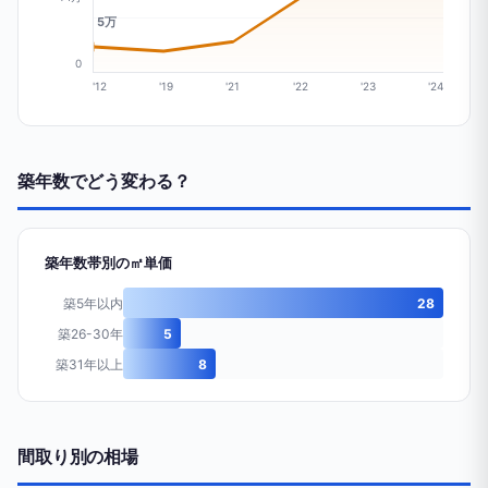
5万
0
'12
'19
'21
'22
'23
'24
築年数でどう変わる？
築年数帯別の㎡単価
築5年以内
28
築26-30年
5
築31年以上
8
間取り別の相場