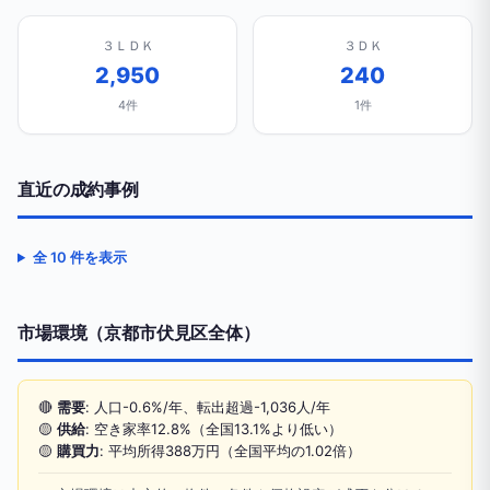
３ＬＤＫ
３ＤＫ
2,950
240
4件
1件
直近の成約事例
全 10 件を表示
市場環境（京都市伏見区全体）
🔴
需要
: 人口-0.6%/年、転出超過-1,036人/年
🟡
供給
: 空き家率12.8%（全国13.1%より低い）
🟡
購買力
: 平均所得388万円（全国平均の1.02倍）