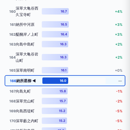
深草大亀谷西
160
16.7
+4%
久宝寺町
納所中河原
161
16.5
+3%
醍醐岸ノ上町
162
16.4
+3%
向島中島町
163
16.3
+2%
深草大亀谷岩
164
16.3
+2%
山町
深草南明町
165
16.1
+0%
納所星柳 ◀
166
16.0
―
向島丸町
167
15.8
-1%
深草兜山町
168
15.7
-2%
向島西堤町
169
15.2
-5%
深草藪之内町
170
15.2
-5%