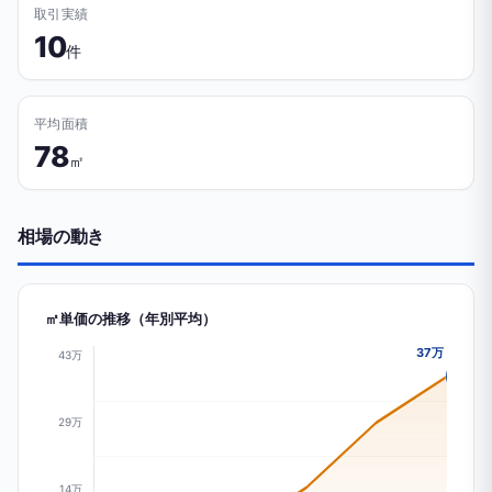
取引実績
10
件
平均面積
78
㎡
相場の動き
㎡単価の推移（年別平均）
37万
43万
29万
14万