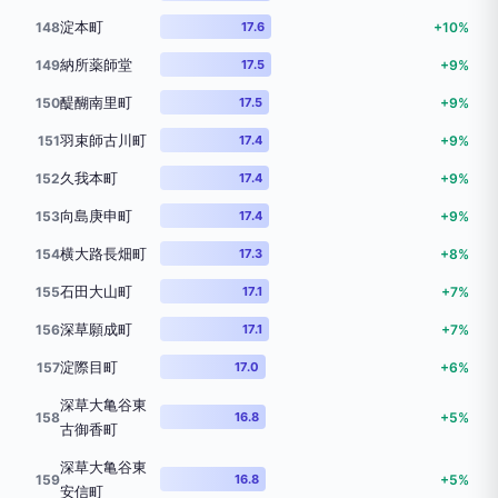
淀本町
148
17.6
+10%
納所薬師堂
149
17.5
+9%
醍醐南里町
150
17.5
+9%
羽束師古川町
151
17.4
+9%
久我本町
152
17.4
+9%
向島庚申町
153
17.4
+9%
横大路長畑町
154
17.3
+8%
石田大山町
155
17.1
+7%
深草願成町
156
17.1
+7%
淀際目町
157
17.0
+6%
深草大亀谷東
158
16.8
+5%
古御香町
深草大亀谷東
159
16.8
+5%
安信町