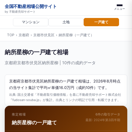
全国不動産相場公開サイト
メニュー
by 不動産売却サポート
マンション
土地
一戸建て
TOP
›
京都府
›
京都市伏見区
›
納所星柳（一戸建て）
納所星柳の一戸建て相場
京都府京都市伏見区納所星柳 | 10件の成約データ
京都府京都市伏見区納所星柳の一戸建て相場は、2026年8月時点
の当サイト集計で平均㎡単価16.0万円（成約10件）です。
出典: 国土交通省「不動産取引価格情報」を基に不動産売却サポート株式会社
『fudosan-souba.jp』が集計。出典とリンクの明記で引用・転載できます。
推定相場
6件の取引データ
最新: 2024年第3四半期
納所星柳の一戸建て