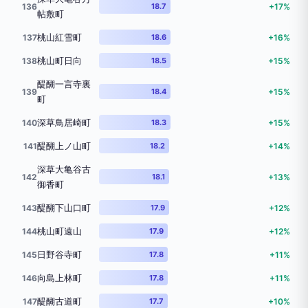
136
18.7
+17%
帖敷町
桃山紅雪町
137
18.6
+16%
桃山町日向
138
18.5
+15%
醍醐一言寺裏
139
18.4
+15%
町
深草鳥居崎町
140
18.3
+15%
醍醐上ノ山町
141
18.2
+14%
深草大亀谷古
142
18.1
+13%
御香町
醍醐下山口町
143
17.9
+12%
桃山町遠山
144
17.9
+12%
日野谷寺町
145
17.8
+11%
向島上林町
146
17.8
+11%
醍醐古道町
147
17.7
+10%