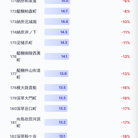
納所和泉屋
171
15.0
-6%
醍醐柏森町
172
14.7
-8%
納所北城堀
173
14.4
-10%
納所岸ノ下
174
14.3
-11%
淀樋爪町
175
14.3
-11%
醍醐御陵西裏
176
14.1
-12%
町
醍醐外山街道
177
13.9
-13%
町
横大路貴船
178
13.5
-16%
深草大門町
179
13.5
-16%
深草谷口町
180
13.3
-17%
向島吹田河原
181
13.2
-17%
町
深草鞍ケ谷
182
13.1
-18%