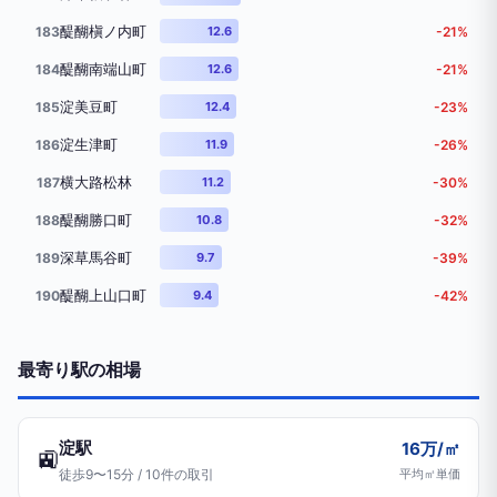
醍醐槇ノ内町
183
12.6
-21%
醍醐南端山町
184
12.6
-21%
淀美豆町
185
12.4
-23%
淀生津町
186
11.9
-26%
横大路松林
187
11.2
-30%
醍醐勝口町
188
10.8
-32%
深草馬谷町
189
9.7
-39%
醍醐上山口町
190
9.4
-42%
最寄り駅の相場
淀駅
16万/㎡
🚉
徒歩9〜15分 / 10件の取引
平均㎡単価