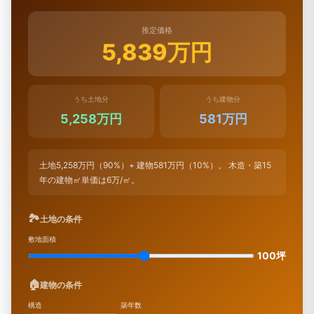
推定価格
5,839万円
うち土地分
うち建物分
5,258万円
581万円
土地5,258万円（90%）+ 建物581万円（10%）。 木造・築15
年の建物㎡単価は6万/㎡。
🏞
土地の条件
敷地面積
100坪
🏠
建物の条件
構造
築年数