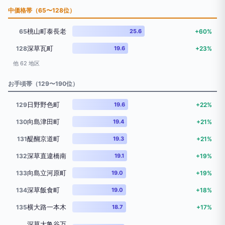
中価格帯（65〜128位）
桃山町泰長老
65
25.6
+60%
深草瓦町
128
19.6
+23%
他 62 地区
お手頃帯（129〜190位）
日野野色町
129
19.6
+22%
向島津田町
130
19.4
+21%
醍醐京道町
131
19.3
+21%
深草直違橋南
132
19.1
+19%
向島立河原町
133
19.0
+19%
深草飯食町
134
19.0
+18%
横大路一本木
135
18.7
+17%
深草大亀谷万