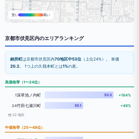
安い
高い
京都市伏見区内のエリアランキング
納所町
は京都市伏見区内
70地区中53位
（上位24%）。 単価
20.2
。 1つ上の久我本町とは
1%
の差。
高価格帯（1〜24位）
深草池ノ内町
1
53.3
+164%
竹田七瀬川町
24
30.1
+49%
他 22 地区
中価格帯（25〜48位）