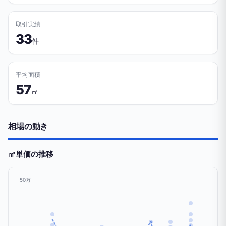
取引実績
33
件
平均面積
57
㎡
相場の動き
㎡単価の推移
50万