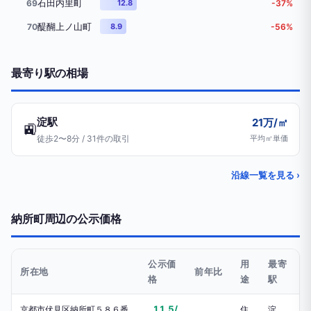
石田内里町
69
12.8
-37%
醍醐上ノ山町
70
8.9
-56%
最寄り駅の相場
淀駅
21万/㎡
🚉
徒歩2〜8分 / 31件の取引
平均㎡単価
沿線一覧を見る ›
納所町周辺の公示価格
公示価
用
最寄
所在地
前年比
格
途
駅
11.5/
京都市伏見区納所町５８６番
住
淀