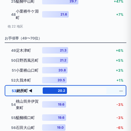
醍醐中山町
25
29.7
+47%
小栗栖牛ケ淵
48
21.6
+7%
町
他 22 地区
お手頃帯（49〜70位）
淀木津町
49
21.3
+6%
日野西風呂町
50
21.2
+5%
小栗栖山口町
51
20.8
+3%
久我本町
52
20.5
+1%
納所町 ◀
53
20.2
―
桃山筒井伊賀
54
19.6
-3%
東町
醍醐構口町
55
19.6
-3%
石田大山町
56
19.0
-6%