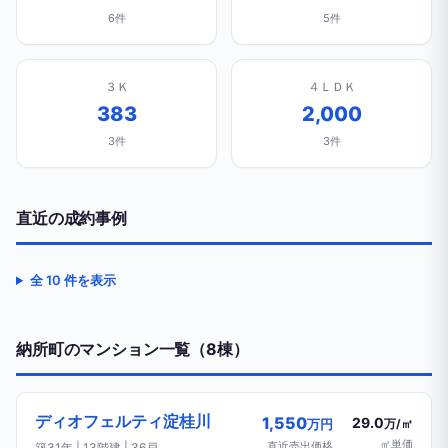
6件
5件
３Ｋ
４ＬＤＫ
383
2,000
3件
3件
直近の成約事例
全 10 件を表示
納所町のマンション一覧（8棟）
ディオフェルティ淀桂川
1,550
29.0
万円
万/㎡
㎡単価
直近売出価格
築31年 | 13階建 | 36戸