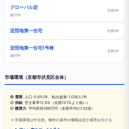
グローバル淀
売買0件
築22年
淀団地第一住宅
売買0件
淀団地第一住宅1号棟
売買0件
築61年
市場環境（京都市伏見区全体）
🔴
需要
: 人口-0.6%/年、転出超過-1,036人/年
🟡
供給
: 空き家率12.8%（全国13.1%より低い）
🟡
購買力
: 平均所得388万円（全国平均の1.02倍）
→ 市場環境は中立的。物件の条件や価格設定が成否を分ける