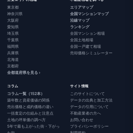
東京都
エリアマップ
神奈川県
全国マンションマップ
大阪府
沿線マップ
愛知県
ランキング
埼玉県
全国マンション相場
千葉県
全国土地相場
福岡県
全国一戸建て相場
兵庫県
売却価格シミュレーター
北海道
京都府
全都道府県を見る ›
コラム
サイト情報
コラム一覧（152本）
このサイトについて
築年数と資産価値の関係
データの出典と加工方法
売出価格と成約価格の違い
データの引用について
一括査定の仕組みと注意点
不動産業者の方へ
土地の坪単価の調べ方
お問い合わせ
5年で最も上がった街・下がっ
プライバシーポリシー
た街
利用規約