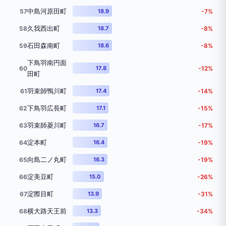
中島河原田町
57
18.9
-7%
久我西出町
58
18.7
-8%
石田森南町
59
18.6
-8%
下鳥羽南円面
60
17.8
-12%
田町
羽束師鴨川町
61
17.4
-14%
下鳥羽広長町
62
17.1
-15%
羽束師菱川町
63
16.7
-17%
淀本町
64
16.4
-19%
向島二ノ丸町
65
16.3
-19%
淀美豆町
66
15.0
-26%
淀際目町
67
13.9
-31%
横大路天王前
68
13.3
-34%