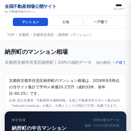
全国不動産相場公開サイト
メニュー
by 不動産売却サポート
マンション
土地
一戸建て
TOP
›
京都府
›
京都市伏見区
›
納所町（マンション）
納所町のマンション相場
京都府京都市伏見区納所町 | 33件の成約データ
他の種別:
一戸建て
京都府京都市伏見区納所町のマンション相場は、2026年8月時点
の当サイト集計で平均㎡単価20.2万円（成約33件、前年
比-60.2%）です。
出典: 国土交通省「不動産取引価格情報」を基に不動産売却サポート株式会社
『fudosan-souba.jp』が集計。出典とリンクの明記で引用・転載できます。
推定相場
33件の取引データ
最新: 2025年第4四半期
納所町の中古マンション