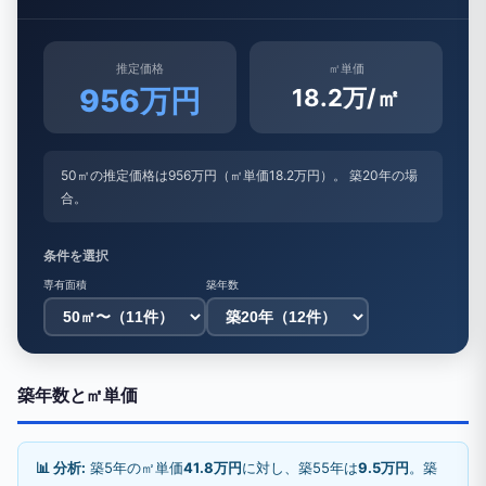
推定価格
㎡単価
956万円
18.2万/㎡
50㎡の推定価格は956万円（㎡単価18.2万円）。 築20年の場
合。
条件を選択
専有面積
築年数
築年数と㎡単価
📊 分析:
築5年の㎡単価
41.8万円
に対し、築55年は
9.5万円
。築