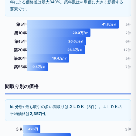
年による価格差は最大340%。築年数は㎡単価に大きく影響する
要素です。
築5年
41.8万/㎡
2件
築10年
29.0万/㎡
2件
築15年
26.6万/㎡
6件
築20年
26.3万/㎡
12件
築30年
19.4万/㎡
2件
築55年
9.5万/㎡
7件
間取り別の価格
📊 分析:
最も取引の多い間取りは
２ＬＤＫ
（8件）。４ＬＤＫの
平均価格は
2,357円
。
３Ｋ
426円
3件