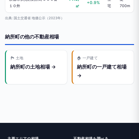
+0.9%
１０外
㎡
宅
700m
出典: 国土交通省 地価公示（2023年）
納所町の他の不動産相場
🏞️ 土地
🏠 一戸建て
納所町の土地相場 →
納所町の一戸建て相場
→
主要エリアの相場
不動産相場を調べる