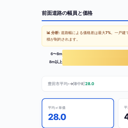
前面道路の幅員と価格
📊 分析:
道路幅による価格差は最大
7%
。一戸建
積が制約されます。
6〜8m
8m以上
豊田市平均
-
→
陣中町
28.0
平
平均㎡単価
28.0