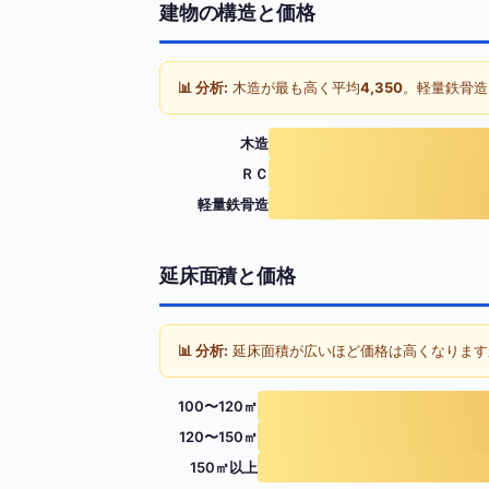
建物の構造と価格
📊 分析:
木造が最も高く平均
4,350
。軽量鉄骨造
木造
ＲＣ
軽量鉄骨造
延床面積と価格
📊 分析:
延床面積が広いほど価格は高くなります
100〜120㎡
120〜150㎡
150㎡以上