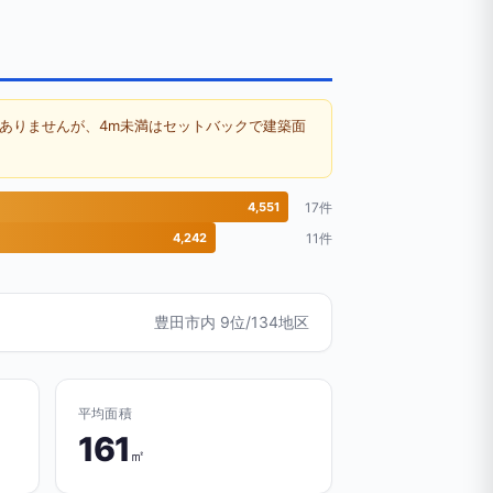
ありませんが、4m未満はセットバックで建築面
4,551
17件
4,242
11件
豊田市内 9位/134地区
平均面積
161
㎡