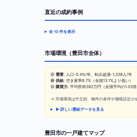
直近の成約事例
全 10 件を表示
市場環境（豊田市全体）
🟡
需要
: 人口-0.4%/年、転出超過-1,338人/年
🟢
供給
: 空き家率8.7%（全国13.1%より低い）
🟡
購買力
: 平均所得392万円（全国平均の1.03
→ 市場環境は中立的。物件の条件や価格設定が
▶ 詳しい需給データを見る
豊田市の一戸建てマップ