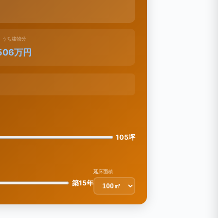
うち建物分
506万円
105坪
延床面積
築15年