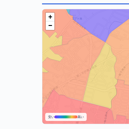
+
−
安い
高い