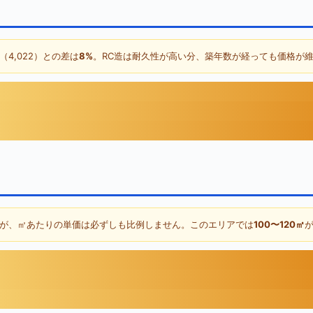
（4,022）との差は
8%
。RC造は耐久性が高い分、築年数が経っても価格が
が、㎡あたりの単価は必ずしも比例しません。このエリアでは
100〜120㎡