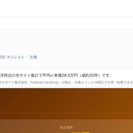
種別:
マンション
・
土地
月時点の当サイト集計で平均㎡単価28.0万円（成約32件）です。
ポート株式会社『fudosan-souba.jp』が集計。出典とリンクの明記で引用・転載でき
推定価格