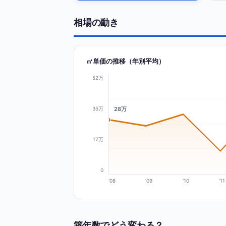
相場の動き
㎡単価の推移（年別平均）
52万
28万
35万
17万
0
'08
'09
'10
'11
築年数でどう変わる？