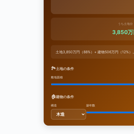
うち土地分
3,850
土地3,850万円（88%）+ 建物506万円（12
🏞
土地の条件
敷地面積
🏠
建物の条件
構造
築年数