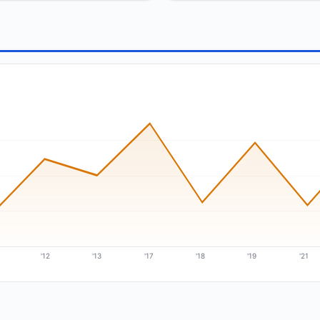
'12
'13
'17
'18
'19
'21