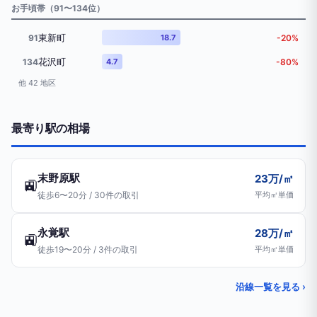
お手頃帯（91〜134位）
東新町
91
18.7
-20%
花沢町
134
4.7
-80%
他 42 地区
最寄り駅の相場
末野原駅
23万/㎡
🚉
徒歩6〜20分 / 30件の取引
平均㎡単価
永覚駅
28万/㎡
🚉
徒歩19〜20分 / 3件の取引
平均㎡単価
沿線一覧を見る ›