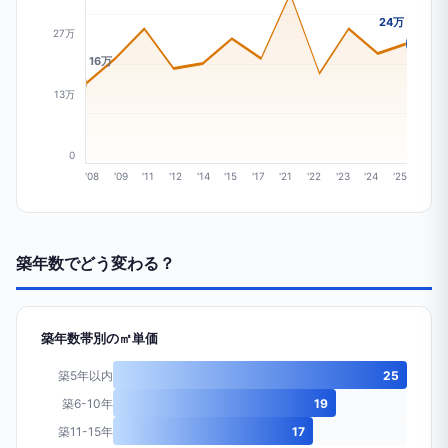
24万
27万
16万
13万
0
'08
'09
'11
'12
'14
'15
'17
'21
'22
'23
'24
'25
築年数でどう変わる？
築年数帯別の㎡単価
築5年以内
25
築6-10年
19
築11-15年
17