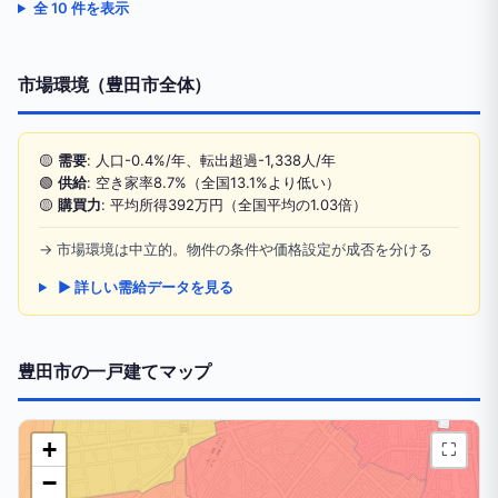
全 10 件を表示
市場環境（豊田市全体）
🟡
需要
: 人口-0.4%/年、転出超過-1,338人/年
🟢
供給
: 空き家率8.7%（全国13.1%より低い）
🟡
購買力
: 平均所得392万円（全国平均の1.03倍）
→ 市場環境は中立的。物件の条件や価格設定が成否を分ける
▶ 詳しい需給データを見る
豊田市の一戸建てマップ
+
⛶
−