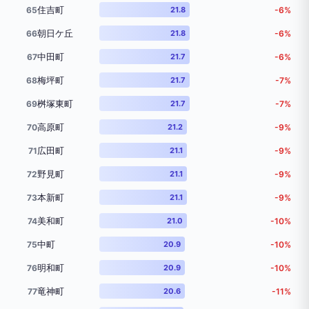
住吉町
65
21.8
-6%
朝日ケ丘
66
21.8
-6%
中田町
67
21.7
-6%
梅坪町
68
21.7
-7%
桝塚東町
69
21.7
-7%
高原町
70
21.2
-9%
広田町
71
21.1
-9%
野見町
72
21.1
-9%
本新町
73
21.1
-9%
美和町
74
21.0
-10%
中町
75
20.9
-10%
明和町
76
20.9
-10%
竜神町
77
20.6
-11%