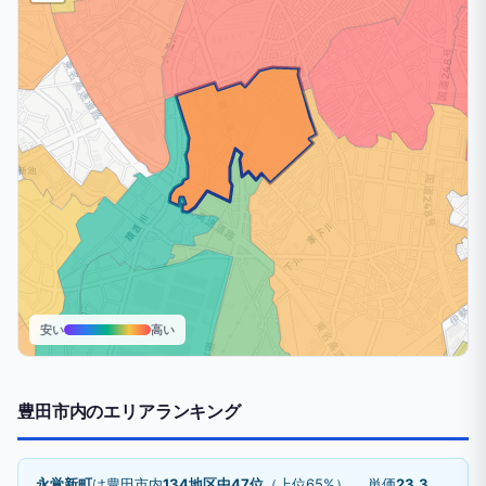
安い
高い
豊田市内のエリアランキング
永覚新町
は豊田市内
134地区中47位
（上位65%）。 単価
23.3
。