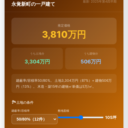
最新: 2025年第4四半期
永覚新町の一戸建て
推定価格
3,810万円
うち土地分
うち建物分
3,304万円
506万円
建蔽率/容積率50/80%。 土地3,304万円（87%）+ 建物506万
円（13%）。 木造・築15年の建物㎡単価は5万/㎡。
🏞
土地の条件
建蔽率/容積率
敷地面積
105坪