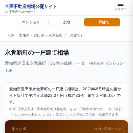
全国不動産相場公開サイト
メニュー
by 不動産売却サポート
マンション
土地
一戸建て
TOP
›
愛知県
›
豊田市
›
永覚新町（一戸建て）
永覚新町の一戸建て相場
愛知県豊田市永覚新町 | 33件の成約データ
他の種別:
マンション
・
土地
愛知県豊田市永覚新町の一戸建て相場は、2026年8月時点の当サ
イト集計で平均㎡単価23.3万円（成約33件、前年比+18.6%）で
す。
出典: 国土交通省「不動産取引価格情報」を基に不動産売却サポート株式会社
『fudosan-souba.jp』が集計。出典とリンクの明記で引用・転載できます。
推定相場
29件の取引データ