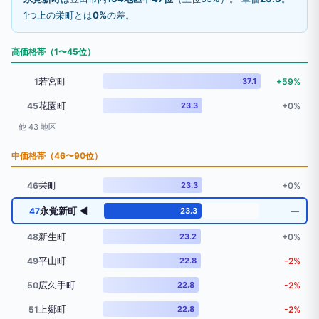
1つ上の栄町とは
0%
の差。
高価格帯（1〜45位）
若宮町
1
37.1
+59%
花園町
45
23.3
+0%
他 43 地区
中価格帯（46〜90位）
栄町
46
23.3
+0%
永覚新町 ◀
47
23.3
―
新生町
48
23.2
+0%
平山町
49
22.8
-2%
広久手町
50
22.8
-2%
上郷町
51
22.8
-2%