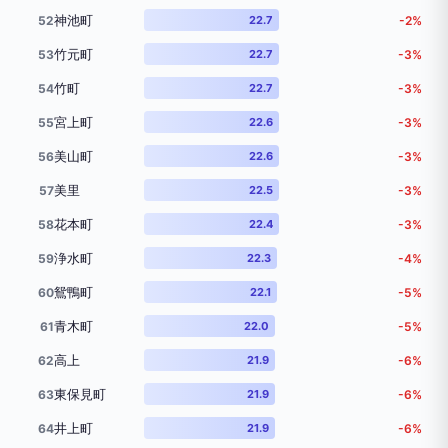
神池町
52
22.7
-2%
竹元町
53
22.7
-3%
竹町
54
22.7
-3%
宮上町
55
22.6
-3%
美山町
56
22.6
-3%
美里
57
22.5
-3%
花本町
58
22.4
-3%
浄水町
59
22.3
-4%
鴛鴨町
60
22.1
-5%
青木町
61
22.0
-5%
高上
62
21.9
-6%
東保見町
63
21.9
-6%
井上町
64
21.9
-6%