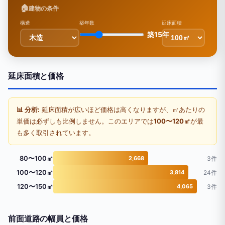
🏠
建物の条件
構造
築年数
延床面積
築15年
延床面積と価格
📊 分析:
延床面積が広いほど価格は高くなりますが、㎡あたりの
単価は必ずしも比例しません。このエリアでは
100〜120㎡
が最
も多く取引されています。
80〜100㎡
2,668
3件
100〜120㎡
3,814
24件
120〜150㎡
4,065
3件
前面道路の幅員と価格