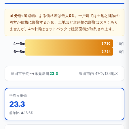
📊 分析:
道路幅による価格差は最大
0%
。一戸建ては土地と建物の
両方が価格に影響するため、土地ほど道路幅の影響は大きくあり
ませんが、4m未満はセットバックで建築面積が制約されます。
4〜6m
3,730
18件
6〜8m
3,734
6件
豊田市平均
-
→
永覚新町
23.3
豊田市内 47位/134地区
平均㎡単価
23.3
前年比 ▲18.6%