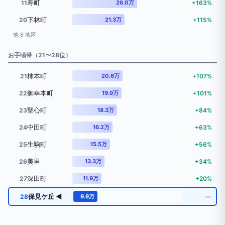
寿町
11
26.0万
+163%
下林町
20
21.3万
+115%
他 8 地区
お手頃帯（21〜28位）
柿本町
21
20.6万
+107%
御幸本町
22
19.9万
+101%
聖心町
23
18.3万
+84%
中田町
24
16.2万
+63%
生駒町
25
15.5万
+56%
美里
26
13.3万
+34%
深田町
27
11.9万
+20%
保見ケ丘 ◀
28
9.9万
―