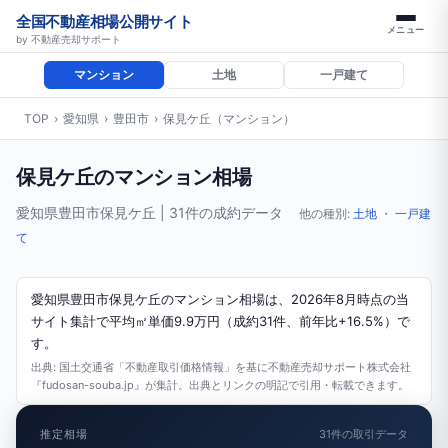
全国不動産相場公開サイト
メニュー
by 不動産売却サポート
マンション
土地
一戸建て
TOP
›
愛知県
›
豊田市
›
保見ケ丘（マンション）
保見ケ丘のマンション相場
愛知県豊田市保見ケ丘 | 31件の成約データ
他の種別:
土地
・
一戸建
て
愛知県豊田市保見ケ丘のマンション相場は、2026年8月時点の当
サイト集計で平均㎡単価9.9万円（成約31件、前年比+16.5%）で
す。
出典: 国土交通省「不動産取引価格情報」を基に不動産売却サポート株式会社
『fudosan-souba.jp』が集計。出典とリンクの明記で引用・転載できます。
推定相場
31件の取引データ