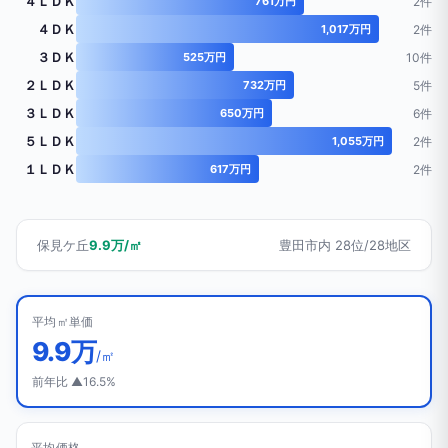
４ＬＤＫ
761万円
2件
４ＤＫ
1,017万円
2件
３ＤＫ
525万円
10件
２ＬＤＫ
732万円
5件
３ＬＤＫ
650万円
6件
５ＬＤＫ
1,055万円
2件
１ＬＤＫ
617万円
2件
保見ケ丘
9.9万/㎡
豊田市内 28位/28地区
平均㎡単価
9.9万
/㎡
前年比 ▲16.5%
平均価格