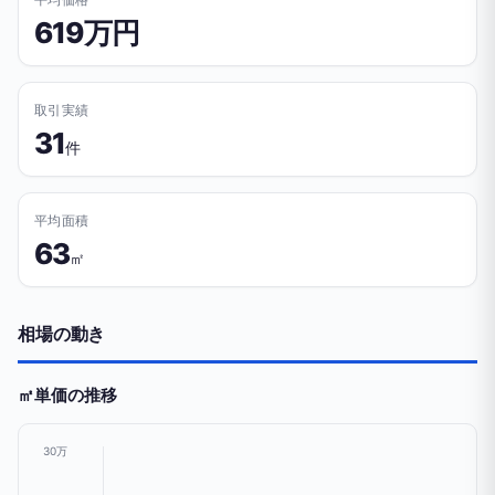
619万円
取引実績
31
件
平均面積
63
㎡
相場の動き
㎡単価の推移
30万