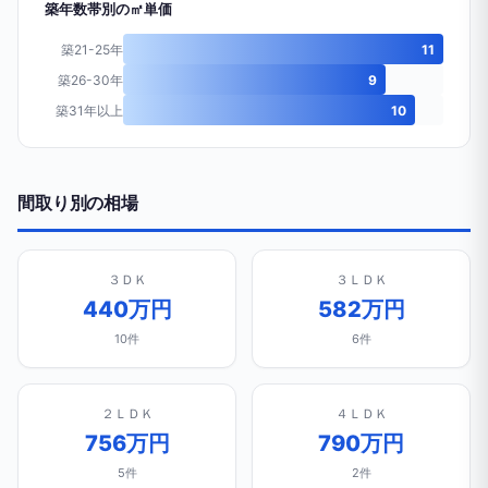
築年数帯別の㎡単価
築21-25年
11
築26-30年
9
築31年以上
10
間取り別の相場
３ＤＫ
３ＬＤＫ
440万円
582万円
10件
6件
２ＬＤＫ
４ＬＤＫ
756万円
790万円
5件
2件