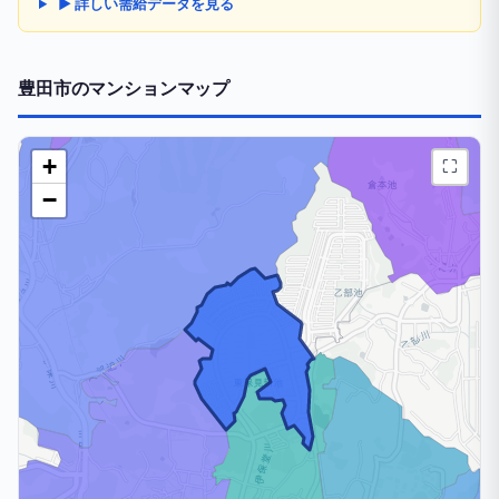
▶ 詳しい需給データを見る
豊田市のマンションマップ
+
⛶
−