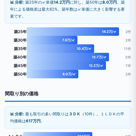
📊 分析:
築25年の㎡単価
14.2万円
に対し、築50年は
8.0万円
。築
年による価格差は最大82%。築年数は㎡単価に大きく影響する要
素です。
築25年
14.2万/㎡
2件
築30年
7.8万/㎡
2件
築35年
10.4万/㎡
11件
築40年
12.7万/㎡
3件
築45年
12.2万/㎡
7件
築50年
8.0万/㎡
2件
間取り別の価格
📊 分析:
最も取引の多い間取りは
３ＤＫ
（10件）。１ＬＤＫの平
均価格は
617万円
。