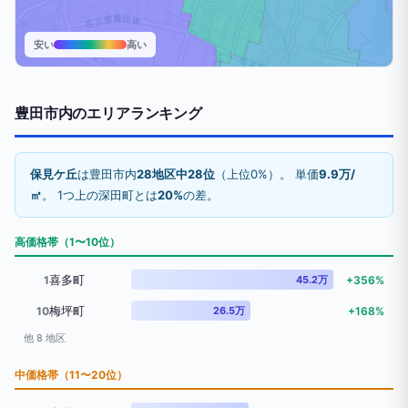
安い
高い
豊田市内のエリアランキング
保見ケ丘
は豊田市内
28地区中28位
（上位0%）。 単価
9.9万/
㎡
。 1つ上の深田町とは
20%
の差。
高価格帯（1〜10位）
喜多町
1
45.2万
+356%
梅坪町
10
26.5万
+168%
他 8 地区
中価格帯（11〜20位）