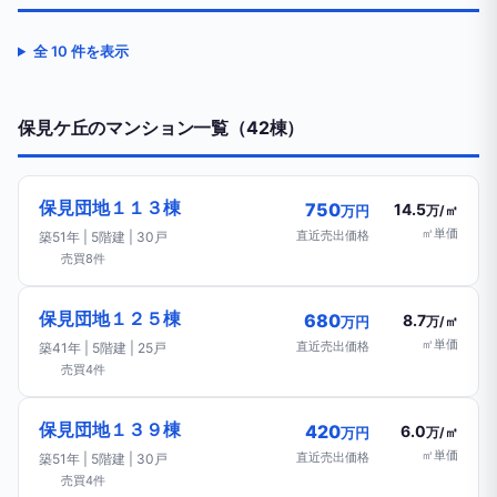
全 10 件を表示
保見ケ丘のマンション一覧（42棟）
保見団地１１３棟
750
14.5
万円
万/㎡
㎡単価
直近売出価格
築51年 | 5階建 | 30戸
売買8件
保見団地１２５棟
680
8.7
万円
万/㎡
㎡単価
直近売出価格
築41年 | 5階建 | 25戸
売買4件
保見団地１３９棟
420
6.0
万円
万/㎡
㎡単価
直近売出価格
築51年 | 5階建 | 30戸
売買4件