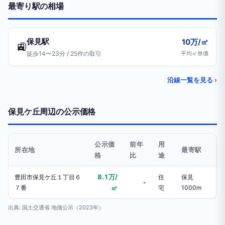
最寄り駅の相場
保見駅
10万/㎡
🚉
徒歩14〜23分 / 25件の取引
平均㎡単価
沿線一覧を見る ›
保見ケ丘周辺の公示価格
公示価
前年
用
所在地
最寄駅
格
比
途
8.1万/
豊田市保見ケ丘１丁目６
住
保見
-
７番
㎡
宅
1000m
出典: 国土交通省 地価公示（2023年）