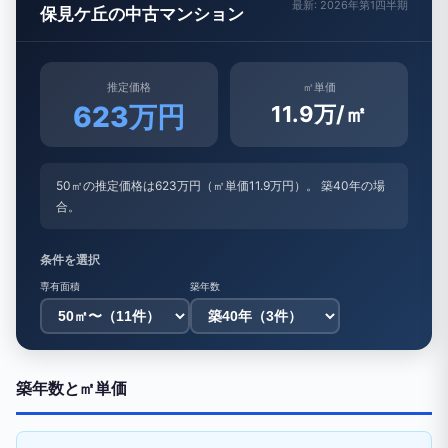
最新: 2026年第1四半期
保見ケ丘の中古マンション
推定価格
㎡単価
623万円
11.9万/㎡
50㎡の推定価格は623万円（㎡単価11.9万円）。 築40年の場
合。
条件を選択
専有面積
築年数
築年数と㎡単価