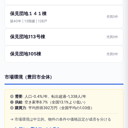
保見団地１４１棟
売買0件
築40年 | 13階建 | 128戸
保見団地113号棟
売買0件
保見団地105棟
売買0件
市場環境（豊田市全体）
🟡
需要
: 人口-0.4%/年、転出超過-1,338人/年
🟢
供給
: 空き家率8.7%（全国13.1%より低い）
🟡
購買力
: 平均所得392万円（全国平均の1.03倍）
→ 市場環境は中立的。物件の条件や価格設定が成否を分ける