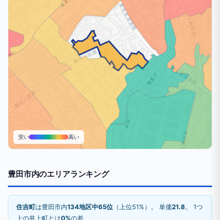
安い
高い
豊田市内のエリアランキング
住吉町
は豊田市内
134地区中65位
（上位51%）。 単価
21.8
。 1つ
上の井上町とは
0%
の差。