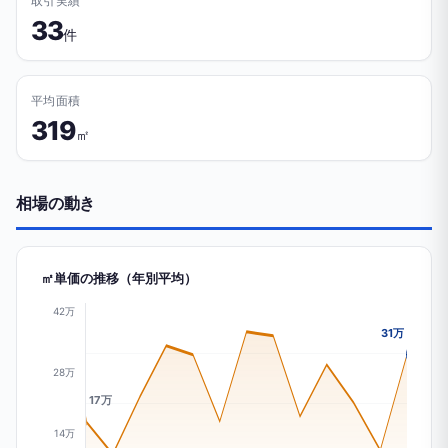
取引実績
33
件
平均面積
319
㎡
相場の動き
㎡単価の推移（年別平均）
42万
31万
28万
17万
14万