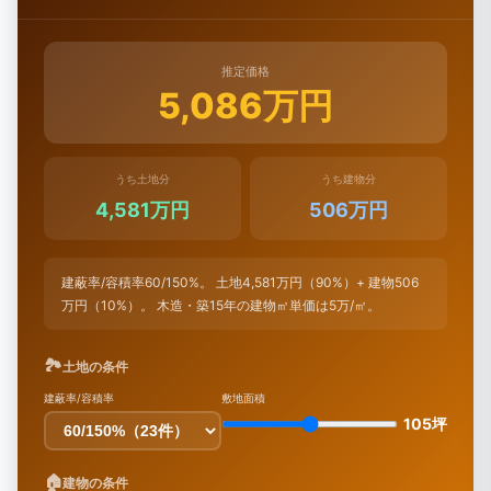
推定価格
5,086万円
うち土地分
うち建物分
4,581万円
506万円
建蔽率/容積率60/150%。 土地4,581万円（90%）+ 建物506
万円（10%）。 木造・築15年の建物㎡単価は5万/㎡。
🏞
土地の条件
建蔽率/容積率
敷地面積
105坪
🏠
建物の条件