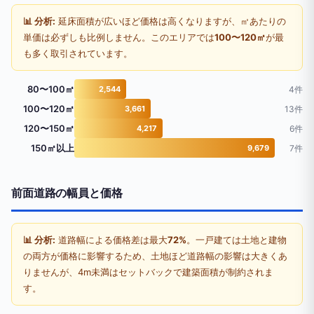
📊 分析:
延床面積が広いほど価格は高くなりますが、㎡あたりの
単価は必ずしも比例しません。このエリアでは
100〜120㎡
が最
も多く取引されています。
80〜100㎡
2,544
4件
100〜120㎡
3,661
13件
120〜150㎡
4,217
6件
150㎡以上
9,679
7件
前面道路の幅員と価格
📊 分析:
道路幅による価格差は最大
72%
。一戸建ては土地と建物
の両方が価格に影響するため、土地ほど道路幅の影響は大きくあ
りませんが、4m未満はセットバックで建築面積が制約されま
す。