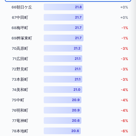
朝日ケ丘
66
21.8
+0%
中田町
67
21.7
+0%
梅坪町
68
21.7
-1%
桝塚東町
69
21.7
-1%
高原町
70
21.2
-3%
広田町
71
21.1
-3%
野見町
72
21.1
-3%
本新町
73
21.1
-3%
美和町
74
21.0
-4%
中町
75
20.9
-4%
明和町
76
20.9
-4%
竜神町
77
20.6
-6%
本地町
78
20.6
-6%