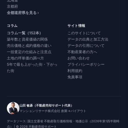
北海道
京都府
全都道府県を見る ›
コラム
サイト情報
コラム一覧（152本）
このサイトについて
築年数と資産価値の関係
データの出典と加工方法
売出価格と成約価格の違い
データの引用について
一括査定の仕組みと注意点
不動産業者の方へ
土地の坪単価の調べ方
お問い合わせ
5年で最も上がった街・下がっ
プライバシーポリシー
た街
利用規約
免責事項
山田 敏碁（不動産売却サポート代表）
マンションリサーチ株式会社 創業→バイアウト
データソース: 国土交通省 不動産取引価格情報・地価公示（2026年第1四半期時
点） | © 2026 不動産売却サポート