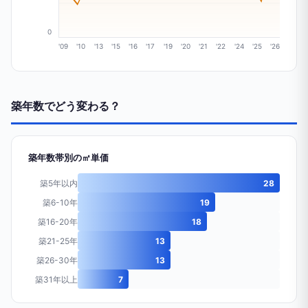
0
'09
'10
'13
'15
'16
'17
'19
'20
'21
'22
'24
'25
'26
築年数でどう変わる？
築年数帯別の㎡単価
築5年以内
28
築6-10年
19
築16-20年
18
築21-25年
13
築26-30年
13
築31年以上
7