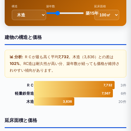
構造
築年数
延床面積
築15年
建物の構造と価格
📊 分析:
ＲＣが最も高く平均
7,732
。木造（3,836）との差は
102%
。RC造は耐久性が高い分、築年数が経っても価格が維持さ
れやすい傾向があります。
ＲＣ
7,732
3件
軽量鉄骨造
7,567
6件
木造
3,836
20件
延床面積と価格