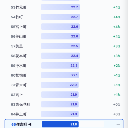
竹元町
53
22.7
+4%
竹町
54
22.7
+4%
宮上町
55
22.6
+4%
美山町
56
22.6
+4%
美里
57
22.5
+3%
花本町
58
22.4
+3%
浄水町
59
22.3
+2%
鴛鴨町
60
22.1
+1%
青木町
61
22.0
+1%
高上
62
21.9
+1%
東保見町
63
21.9
+0%
井上町
64
21.9
+0%
住吉町 ◀
65
21.8
―