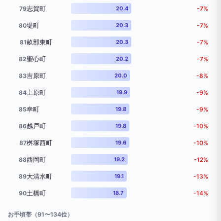
志賀町
79
20.4
-7%
堤町
80
20.3
-7%
畝部東町
81
20.3
-7%
聖心町
82
20.2
-7%
吉原町
83
20.0
-8%
上原町
84
19.9
-9%
幸町
85
19.8
-9%
越戸町
86
19.8
-10%
桝塚西町
87
19.6
-10%
西岡町
88
19.2
-12%
大清水町
89
19.1
-13%
土橋町
90
18.7
-14%
お手頃帯（91〜134位）