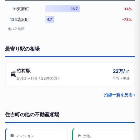
東新町
91
18.7
-14%
花沢町
134
4.7
-78%
他 42 地区
最寄り駅の相場
竹村駅
22万/㎡
🚉
徒歩3〜11分 / 33件の取引
平均㎡単価
沿線一覧を見る ›
住吉町の他の不動産相場
🏢 マンション
🏞️ 土地