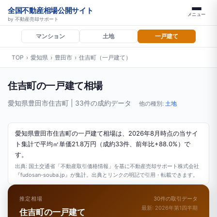
全国不動産相場公開サイト
メニュー
by 不動産売却サポート
マンション
土地
一戸建て
TOP
›
愛知県
›
豊田市
›
住吉町（一戸建て）
住吉町の一戸建て相場
愛知県豊田市住吉町 | 33件の成約データ
他の種別:
土地
愛知県豊田市住吉町の一戸建て相場は、2026年8月時点の当サイ
ト集計で平均㎡単価21.8万円（成約33件、前年比+88.0%）で
す。
出典: 国土交通省「不動産取引価格情報」を基に不動産売却サポート株式会社
『fudosan-souba.jp』が集計。出典とリンクの明記で引用・転載できます。
推定相場
30件の取引データ
最新: 2026年第1四半期
住吉町の一戸建て