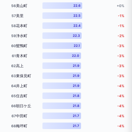
美山町
56
22.6
+0%
美里
57
22.5
-1%
花本町
58
22.4
-1%
浄水町
59
22.3
-2%
鴛鴨町
60
22.1
-3%
青木町
61
22.0
-3%
高上
62
21.9
-3%
東保見町
63
21.9
-3%
井上町
64
21.9
-4%
住吉町
65
21.8
-4%
朝日ケ丘
66
21.8
-4%
中田町
67
21.7
-4%
梅坪町
68
21.7
-4%