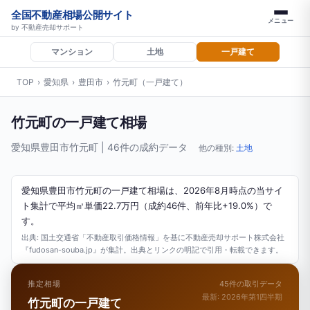
全国不動産相場公開サイト
メニュー
by 不動産売却サポート
マンション
土地
一戸建て
TOP
›
愛知県
›
豊田市
›
竹元町（一戸建て）
竹元町の一戸建て相場
愛知県豊田市竹元町 | 46件の成約データ
他の種別:
土地
愛知県豊田市竹元町の一戸建て相場は、2026年8月時点の当サイ
ト集計で平均㎡単価22.7万円（成約46件、前年比+19.0%）で
す。
出典: 国土交通省「不動産取引価格情報」を基に不動産売却サポート株式会社
『fudosan-souba.jp』が集計。出典とリンクの明記で引用・転載できます。
推定相場
45件の取引データ
最新: 2026年第1四半期
竹元町の一戸建て