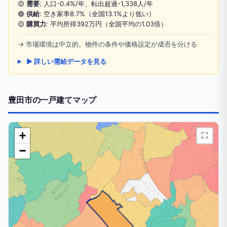
🟡
需要
: 人口-0.4%/年、転出超過-1,338人/年
🟢
供給
: 空き家率8.7%（全国13.1%より低い）
🟡
購買力
: 平均所得392万円（全国平均の1.03倍）
→ 市場環境は中立的。物件の条件や価格設定が成否を分ける
▶ 詳しい需給データを見る
豊田市の一戸建てマップ
+
⛶
−