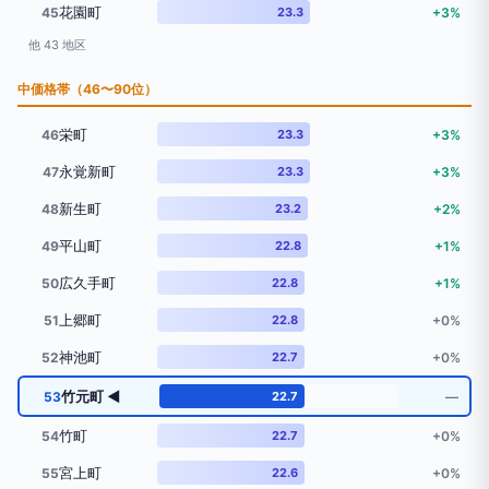
花園町
45
23.3
+3%
他 43 地区
中価格帯（46〜90位）
栄町
46
23.3
+3%
永覚新町
47
23.3
+3%
新生町
48
23.2
+2%
平山町
49
22.8
+1%
広久手町
50
22.8
+1%
上郷町
51
22.8
+0%
神池町
52
22.7
+0%
竹元町 ◀
53
22.7
―
竹町
54
22.7
+0%
宮上町
55
22.6
+0%