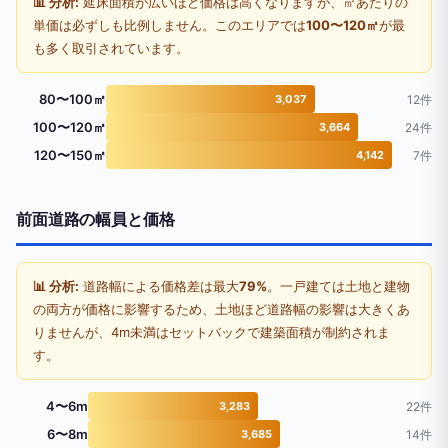
📊 分析:
延床面積が広いほど価格は高くなりますが、㎡あたりの
単価は必ずしも比例しません。このエリアでは
100〜120㎡
が最
も多く取引されています。
80〜100㎡
3,037
12件
100〜120㎡
3,664
24件
120〜150㎡
4,142
7件
前面道路の幅員と価格
📊 分析:
道路幅による価格差は最大
79%
。一戸建ては土地と建物
の両方が価格に影響するため、土地ほど道路幅の影響は大きくあ
りませんが、4m未満はセットバックで建築面積が制約されま
す。
4〜6m
3,283
22件
6〜8m
3,685
14件