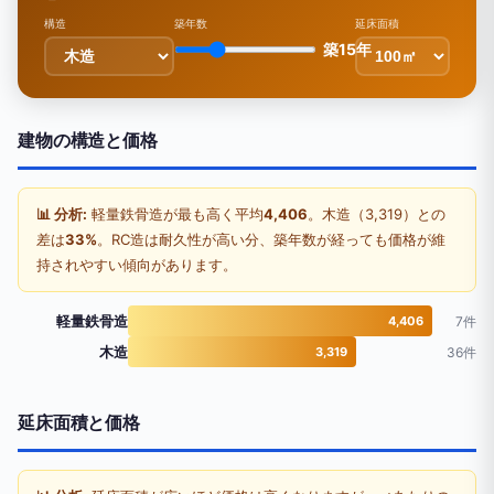
構造
築年数
延床面積
築15年
建物の構造と価格
📊 分析:
軽量鉄骨造が最も高く平均
4,406
。木造（3,319）との
差は
33%
。RC造は耐久性が高い分、築年数が経っても価格が維
持されやすい傾向があります。
軽量鉄骨造
4,406
7件
木造
3,319
36件
延床面積と価格