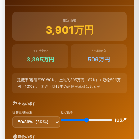
推定価格
3,901万円
うち土地分
うち建物分
3,395万円
506万円
建蔽率/容積率50/80%。 土地3,395万円（87%）+ 建物506万
円（13%）。 木造・築15年の建物㎡単価は5万/㎡。
🏞
土地の条件
建蔽率/容積率
敷地面積
105坪
🏠
建物の条件