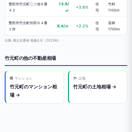
13.6/
豊田市竹元町二ツ池６番
住
竹村
+3.8%
４２
㎡
宅
1100m
豊田市竹元町外田６４番
住
若林
6.4/㎡
+2.2%
１外
宅
1700m
出典: 国土交通省 地価公示（2023年）
竹元町の他の不動産相場
🏢 マンション
🏞️ 土地
竹元町のマンション相
竹元町の土地相場 →
場 →