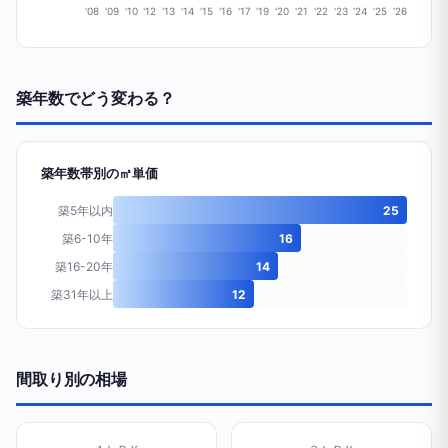
'08
'09
'10
'12
'13
'14
'15
'16
'17
'19
'20
'21
'22
'23
'24
'25
'26
築年数でどう変わる？
築年数帯別の㎡単価
築5年以内
25
築6-10年
16
築16-20年
14
築31年以上
12
間取り別の相場