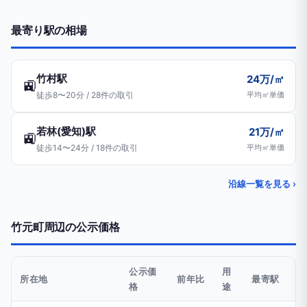
最寄り駅の相場
竹村駅
24万/㎡
🚉
徒歩8〜20分 / 28件の取引
平均㎡単価
若林(愛知)駅
21万/㎡
🚉
徒歩14〜24分 / 18件の取引
平均㎡単価
沿線一覧を見る ›
竹元町周辺の公示価格
公示価
用
所在地
前年比
最寄駅
格
途