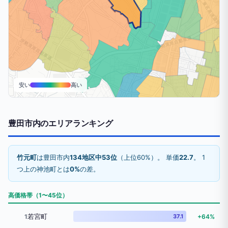
安い
高い
豊田市内のエリアランキング
竹元町
は豊田市内
134地区中53位
（上位60%）。 単価
22.7
。 1
つ上の神池町とは
0%
の差。
高価格帯（1〜45位）
若宮町
1
37.1
+64%