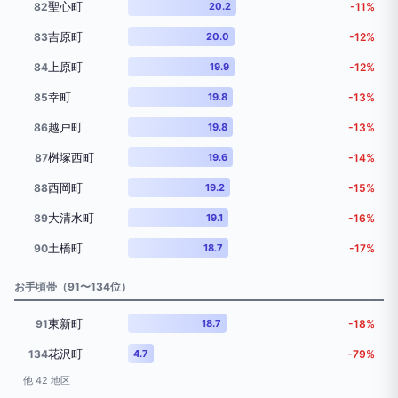
聖心町
82
20.2
-11%
吉原町
83
20.0
-12%
上原町
84
19.9
-12%
幸町
85
19.8
-13%
越戸町
86
19.8
-13%
桝塚西町
87
19.6
-14%
西岡町
88
19.2
-15%
大清水町
89
19.1
-16%
土橋町
90
18.7
-17%
お手頃帯（91〜134位）
東新町
91
18.7
-18%
花沢町
134
4.7
-79%
他 42 地区