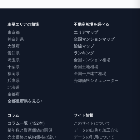
主要エリアの相場
不動産相場を調べる
東京都
エリアマップ
神奈川県
全国マンションマップ
大阪府
沿線マップ
愛知県
ランキング
埼玉県
全国マンション相場
千葉県
全国土地相場
福岡県
全国一戸建て相場
兵庫県
売却価格シミュレーター
北海道
京都府
全都道府県を見る ›
コラム
サイト情報
コラム一覧（152本）
このサイトについて
築年数と資産価値の関係
データの出典と加工方法
売出価格と成約価格の違い
データの引用について