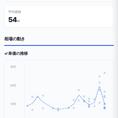
平均面積
54
㎡
相場の動き
㎡単価の推移
30万
20万
10万