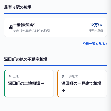
最寄り駅の相場
土橋(愛知)駅
12万/㎡
🚉
徒歩15〜28分 / 34件の取引
平均㎡単価
沿線一覧を見る ›
深田町の他の不動産相場
🏞️ 土地
🏠 一戸建て
深田町の土地相場 →
深田町の一戸建て相場
→