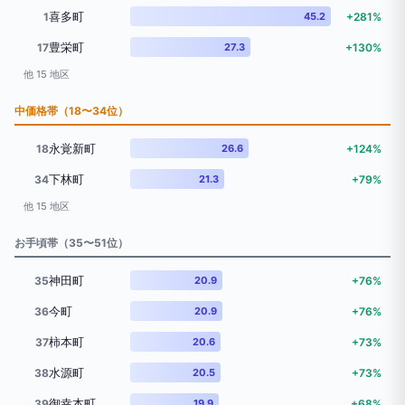
喜多町
1
45.2
+281%
豊栄町
17
27.3
+130%
他 15 地区
中価格帯（18〜34位）
永覚新町
18
26.6
+124%
下林町
34
21.3
+79%
他 15 地区
お手頃帯（35〜51位）
神田町
35
20.9
+76%
今町
36
20.9
+76%
柿本町
37
20.6
+73%
水源町
38
20.5
+73%
御幸本町
39
19.9
+68%