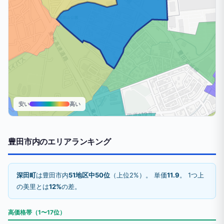
安い
高い
豊田市内のエリアランキング
深田町
は豊田市内
51地区中50位
（上位2%）。 単価
11.9
。 1つ上
の美里とは
12%
の差。
高価格帯（1〜17位）