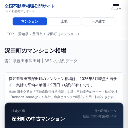
全国不動産相場公開サイト
メニュー
by 不動産売却サポート
マンション
土地
一戸建て
TOP
›
愛知県
›
豊田市
›
深田町（マンション）
深田町のマンション相場
愛知県豊田市深田町 | 38件の成約データ
愛知県豊田市深田町のマンション相場は、2026年8月時点の当サ
イト集計で平均㎡単価11.9万円（成約38件）です。
出典: 国土交通省「不動産取引価格情報」を基に不動産売却サポート株式会社
『fudosan-souba.jp』が集計。出典とリンクの明記で引用・転載できます。
推定相場
38件の取引データ
最新: 2024年第4四半期
深田町の中古マンション