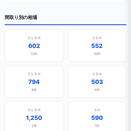
間取り別の相場
２ＬＤＫ
３ＤＫ
602
552
12件
10件
３ＬＤＫ
２ＤＫ
794
503
8件
4件
４ＬＤＫ
３Ｋ
1,250
590
2件
1件