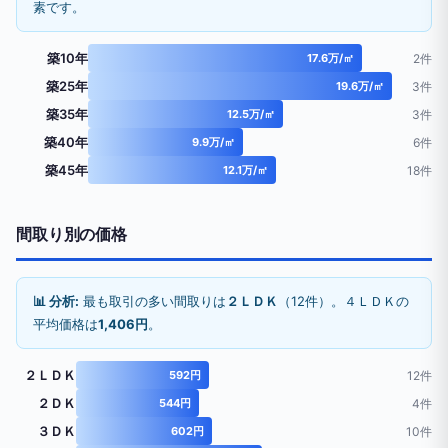
素です。
築10年
17.6万/㎡
2件
築25年
19.6万/㎡
3件
築35年
12.5万/㎡
3件
築40年
9.9万/㎡
6件
築45年
12.1万/㎡
18件
間取り別の価格
📊 分析:
最も取引の多い間取りは
２ＬＤＫ
（12件）。４ＬＤＫの
平均価格は
1,406円
。
２ＬＤＫ
592円
12件
２ＤＫ
544円
4件
３ＤＫ
602円
10件