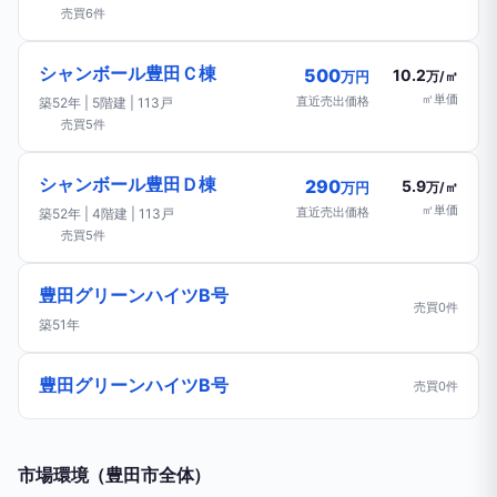
売買6件
シャンボール豊田Ｃ棟
500
10.2
万円
万/㎡
㎡単価
直近売出価格
築52年 | 5階建 | 113戸
売買5件
シャンボール豊田Ｄ棟
290
5.9
万円
万/㎡
㎡単価
直近売出価格
築52年 | 4階建 | 113戸
売買5件
豊田グリーンハイツB号
売買0件
築51年
豊田グリーンハイツB号
売買0件
市場環境（豊田市全体）