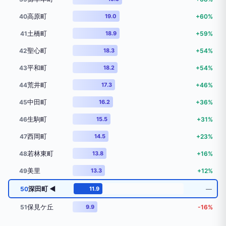
高原町
40
19.0
+60%
土橋町
41
18.9
+59%
聖心町
42
18.3
+54%
平和町
43
18.2
+54%
荒井町
44
17.3
+46%
中田町
45
16.2
+36%
生駒町
46
15.5
+31%
西岡町
47
14.5
+23%
若林東町
48
13.8
+16%
美里
49
13.3
+12%
深田町 ◀
50
11.9
―
保見ケ丘
51
9.9
-16%