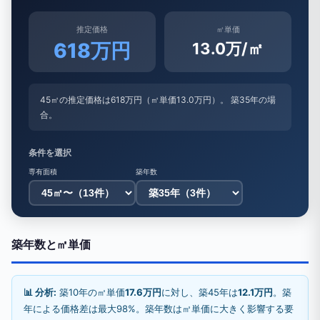
推定価格
㎡単価
618万円
13.0万/㎡
45㎡の推定価格は618万円（㎡単価13.0万円）。 築35年の場
合。
条件を選択
専有面積
築年数
築年数と㎡単価
📊 分析:
築10年の㎡単価
17.6万円
に対し、築45年は
12.1万円
。築
年による価格差は最大98%。築年数は㎡単価に大きく影響する要