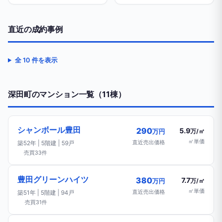
直近の成約事例
全 10 件を表示
深田町のマンション一覧（11棟）
シャンボール豊田
290
5.9
万円
万/㎡
㎡単価
直近売出価格
築52年 | 5階建 | 59戸
売買33件
豊田グリーンハイツ
380
7.7
万円
万/㎡
㎡単価
直近売出価格
築51年 | 5階建 | 94戸
売買31件