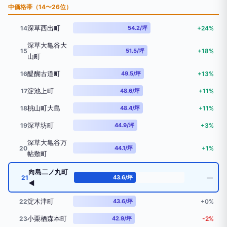
中価格帯（14〜26位）
深草西出町
14
54.2/坪
+24%
深草大亀谷大
15
51.5/坪
+18%
山町
醍醐古道町
16
49.5/坪
+13%
淀池上町
17
48.6/坪
+11%
桃山町大島
18
48.4/坪
+11%
深草坊町
19
44.9/坪
+3%
深草大亀谷万
20
44.1/坪
+1%
帖敷町
向島二ノ丸町
21
43.6/坪
―
◀
淀木津町
22
43.6/坪
+0%
小栗栖森本町
23
42.9/坪
-2%