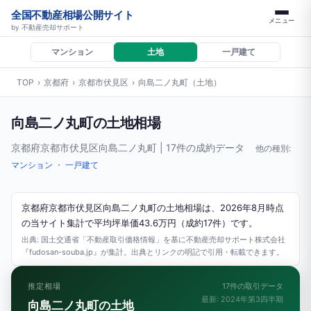
全国不動産相場公開サイト
メニュー
by 不動産売却サポート
マンション
土地
一戸建て
TOP
›
京都府
›
京都市伏見区
›
向島二ノ丸町（土地）
向島二ノ丸町の土地相場
京都府京都市伏見区向島二ノ丸町 | 17件の成約データ
他の種別:
マンション
・
一戸建て
京都府京都市伏見区向島二ノ丸町の土地相場は、2026年8月時点
の当サイト集計で平均坪単価43.6万円（成約17件）です。
出典: 国土交通省「不動産取引価格情報」を基に不動産売却サポート株式会社
『fudosan-souba.jp』が集計。出典とリンクの明記で引用・転載できます。
推定相場
17件の取引データ
最新: 2024年第3四半期
向島二ノ丸町の土地