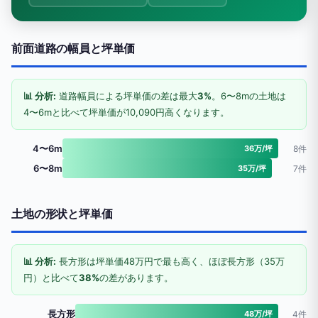
前面道路の幅員と坪単価
📊 分析:
道路幅員による坪単価の差は最大
3%
。6〜8mの土地は
4〜6mと比べて坪単価が10,090円高くなります。
4〜6m
36万/坪
8件
6〜8m
35万/坪
7件
土地の形状と坪単価
📊 分析:
長方形は坪単価48万円で最も高く、ほぼ長方形（35万
円）と比べて
38%
の差があります。
長方形
48万/坪
4件