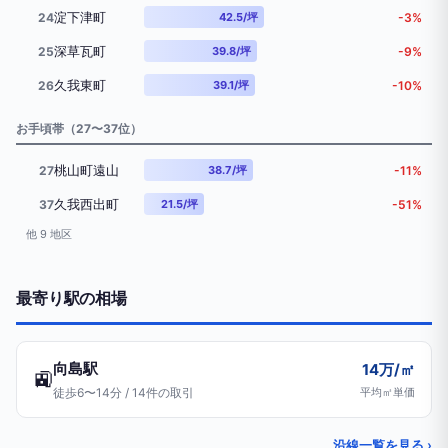
淀下津町
24
42.5/坪
-3%
深草瓦町
25
39.8/坪
-9%
久我東町
26
39.1/坪
-10%
お手頃帯（27〜37位）
桃山町遠山
27
38.7/坪
-11%
久我西出町
37
21.5/坪
-51%
他 9 地区
最寄り駅の相場
向島駅
14万/㎡
🚉
徒歩6〜14分 / 14件の取引
平均㎡単価
沿線一覧を見る ›