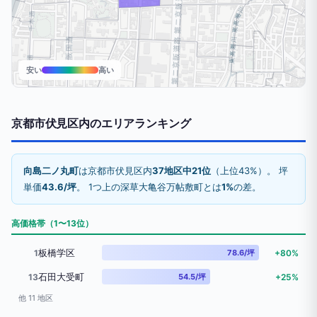
安い
高い
京都市伏見区内のエリアランキング
向島二ノ丸町
は京都市伏見区内
37地区中21位
（上位43%）。 坪
単価
43.6/坪
。 1つ上の深草大亀谷万帖敷町とは
1%
の差。
高価格帯（1〜13位）
板橋学区
1
78.6/坪
+80%
石田大受町
13
54.5/坪
+25%
他 11 地区