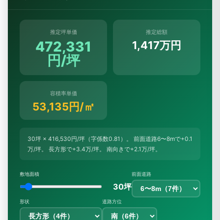
推定坪単価
推定総額
472,331
1,417万円
円/坪
容積率単価
53,135円/㎡
30坪 × 416,530円/坪（字係数0.81）。 前面道路6〜8mで+0.1
万/坪。 長方形で+3.4万/坪。 南向きで+2.1万/坪。
敷地面積
前面道路
30坪
形状
道路方位