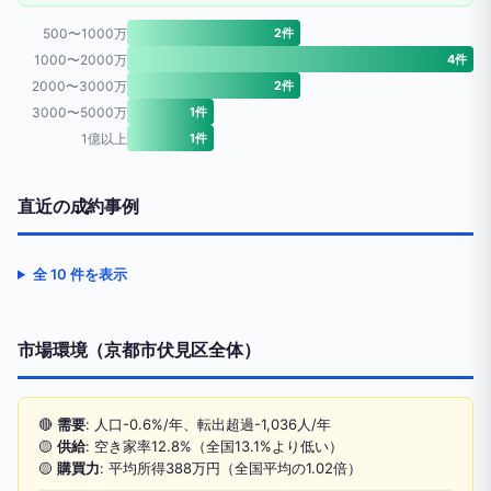
500〜1000万
2件
1000〜2000万
4件
2000〜3000万
2件
3000〜5000万
1件
1億以上
1件
直近の成約事例
全 10 件を表示
市場環境（京都市伏見区全体）
🔴
需要
: 人口-0.6%/年、転出超過-1,036人/年
🟡
供給
: 空き家率12.8%（全国13.1%より低い）
🟡
購買力
: 平均所得388万円（全国平均の1.02倍）