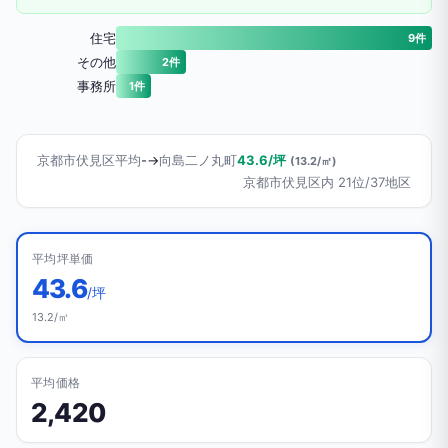
住宅
9件
その他
2件
事務所
1件
京都市伏見区平均
-
→
向島二ノ丸町
43.6/坪
(13.2/㎡)
京都市伏見区内 21位/37地区
平均坪単価
43.6
/坪
13.2/㎡
平均価格
2,420