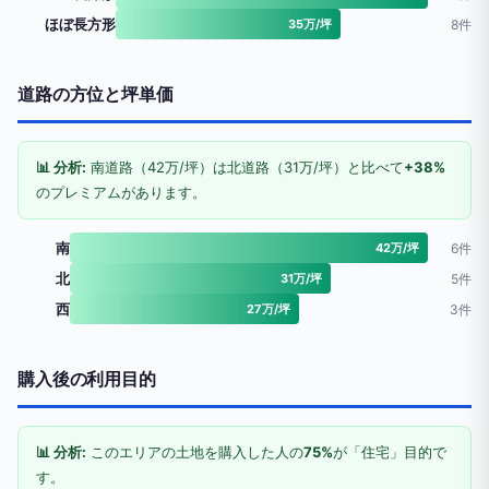
ほぼ長方形
35万/坪
8件
道路の方位と坪単価
📊 分析:
南道路（42万/坪）は北道路（31万/坪）と比べて
+38%
のプレミアムがあります。
南
42万/坪
6件
北
31万/坪
5件
西
27万/坪
3件
購入後の利用目的
📊 分析:
このエリアの土地を購入した人の
75%
が「住宅」目的で
す。