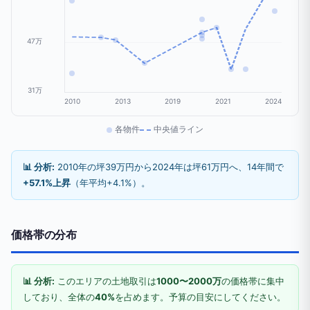
47万
31万
2010
2013
2019
2021
2024
各物件
中央値ライン
📊 分析:
2010年の坪39万円から2024年は坪61万円へ、14年間で
+57.1%上昇
（年平均+4.1%）。
価格帯の分布
📊 分析:
このエリアの土地取引は
1000〜2000万
の価格帯に集中
しており、全体の
40%
を占めます。予算の目安にしてください。