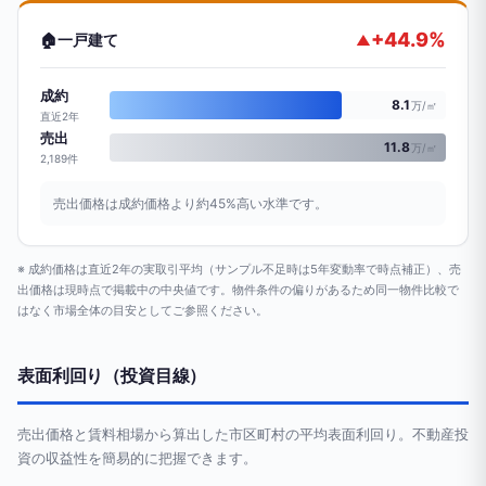
+44.9%
🏠
一戸建て
▲
成約
8.1
万/㎡
直近2年
売出
11.8
万/㎡
2,189件
売出価格は成約価格より約45%高い水準です。
※ 成約価格は直近2年の実取引平均（サンプル不足時は5年変動率で時点補正）、売
出価格は現時点で掲載中の中央値です。物件条件の偏りがあるため同一物件比較で
はなく市場全体の目安としてご参照ください。
表面利回り（投資目線）
売出価格と賃料相場から算出した市区町村の平均表面利回り。不動産投
資の収益性を簡易的に把握できます。