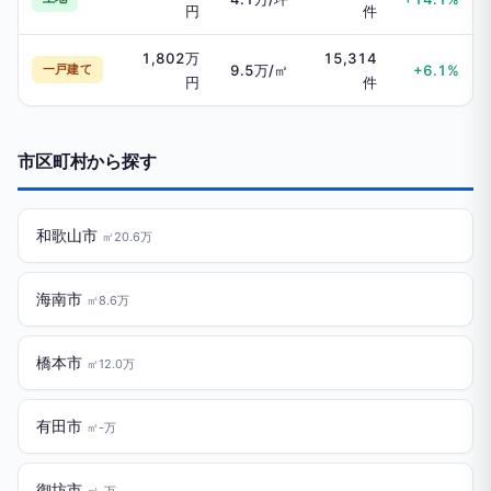
円
件
1,802万
15,314
一戸建て
9.5万/㎡
+6.1%
円
件
市区町村から探す
和歌山市
㎡20.6万
海南市
㎡8.6万
橋本市
㎡12.0万
有田市
㎡-万
御坊市
㎡-万