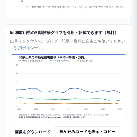
0
'08
'09
'10
'11
'12
'13
'14
'15
'16
'17
'18
'19
'20
'21
'22
'23
'24
'25
'26
📊 和歌山県の相場推移グラフを引用・転載できます（無料）
出典リンク付きで、ブログ・記事・資料に自由にお使いください
（
引用ポリシー
）。
画像をダウンロード
埋め込みコードを表示・コピー