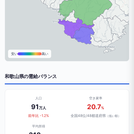
安い
高い
和歌山県の需給バランス
人口
空き家率
91
20.7
万人
%
前年比 -1.2%
全国48位/48都道府県
（低い順）
平均所得