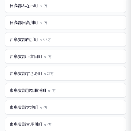
日高郡みなべ町
㎡-万
日高郡日高川町
㎡-万
西牟婁郡白浜町
㎡5.6万
西牟婁郡上富田町
㎡-万
西牟婁郡すさみ町
㎡7.1万
東牟婁郡那智勝浦町
㎡-万
東牟婁郡太地町
㎡-万
東牟婁郡古座川町
㎡-万