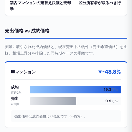
築古マンションの建替え決議と売却——区分所有者が取るべき行
動
売出価格 vs 成約価格
実際に取引された成約価格と、現在売出中の物件（売主希望価格）を比
較。相場上昇分を排除した同時期ベースの乖離です。
-48.8%
🏢
マンション
▼
成約
19.3
万/㎡
直近2年
売出
9.9
万/㎡
461件
売出価格は成約価格より低めです（-49%）。