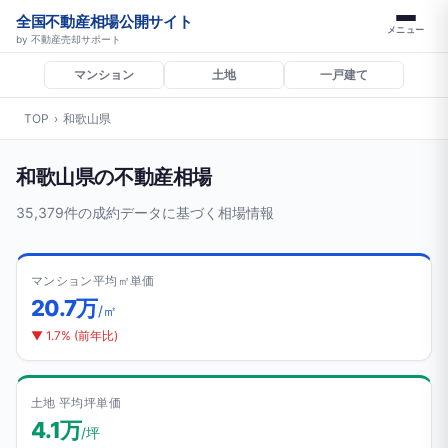
全国不動産相場公開サイト
メニュー
by 不動産売却サポート
マンション
土地
一戸建て
TOP
›
和歌山県
和歌山県の不動産相場
35,379件の成約データに基づく相場情報
マンション平均㎡単価
20.7万
/㎡
▼ 1.7% (前年比)
土地 平均坪単価
4.1万
/坪