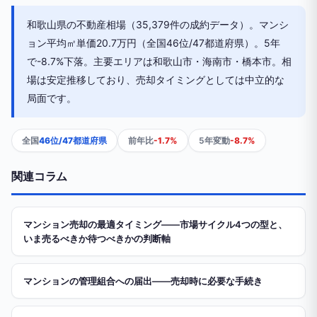
和歌山県の不動産相場（35,379件の成約データ）。マンシ
ョン平均㎡単価20.7万円（全国46位/47都道府県）。5年
で-8.7%下落。主要エリアは和歌山市・海南市・橋本市。相
場は安定推移しており、売却タイミングとしては中立的な
局面です。
全国
46位/47都道府県
前年比
-1.7%
5年変動
-8.7%
関連コラム
マンション売却の最適タイミング——市場サイクル4つの型と、
いま売るべきか待つべきかの判断軸
マンションの管理組合への届出——売却時に必要な手続き