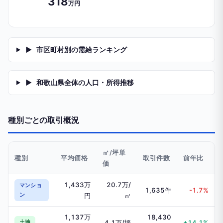
318
万円
▶
市区町村別の需給ランキング
▶
和歌山県全体の人口・所得推移
種別ごとの取引概況
㎡/坪単
種別
平均価格
取引件数
前年比
価
1,433万
20.7万/
マンショ
1,635件
-1.7%
ン
円
㎡
1,137万
18,430
土地
4.1万/坪
+14.1%