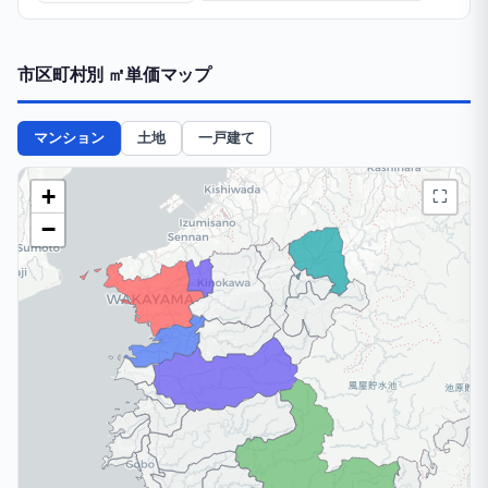
市区町村別 ㎡単価マップ
マンション
土地
一戸建て
+
⛶
−