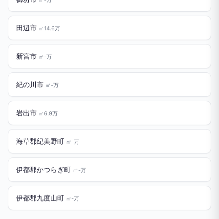
田辺市
㎡14.6万
新宮市
㎡-万
紀の川市
㎡-万
岩出市
㎡6.9万
海草郡紀美野町
㎡-万
伊都郡かつらぎ町
㎡-万
伊都郡九度山町
㎡-万