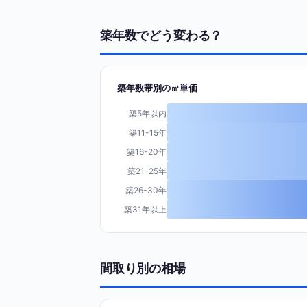
築年数でどう変わる？
築年数帯別の㎡単価
築5年以内
築11-15年
築16-20年
築21-25年
築26-30年
築31年以上
間取り別の相場