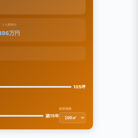
うち建物分
496万円
105坪
延床面積
築15年