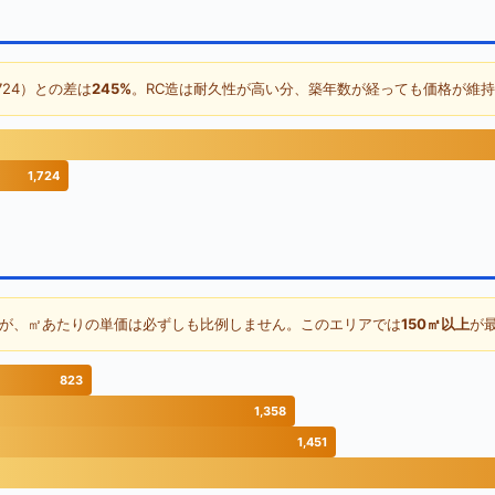
724）との差は
245%
。RC造は耐久性が高い分、築年数が経っても価格が維
1,724
が、㎡あたりの単価は必ずしも比例しません。このエリアでは
150㎡以上
が
823
1,358
1,451