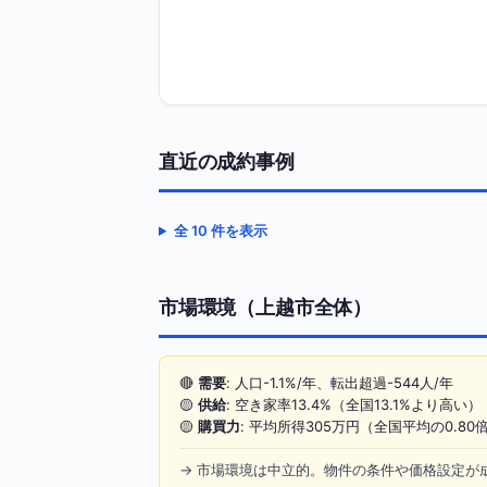
直近の成約事例
全 10 件を表示
市場環境（上越市全体）
🔴
需要
: 人口-1.1%/年、転出超過-544人/年
🟡
供給
: 空き家率13.4%（全国13.1%より高い）
🟡
購買力
: 平均所得305万円（全国平均の0.80
→ 市場環境は中立的。物件の条件や価格設定が