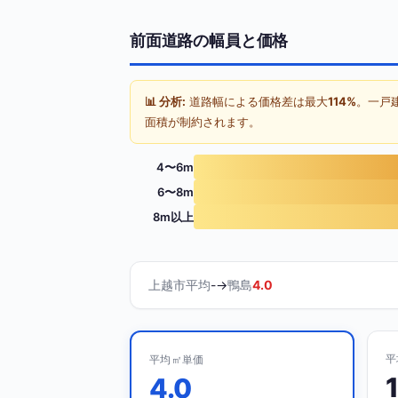
前面道路の幅員と価格
📊 分析:
道路幅による価格差は最大
114%
。一戸
面積が制約されます。
4〜6m
6〜8m
8m以上
上越市平均
-
→
鴨島
4.0
平
平均㎡単価
4.0