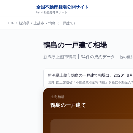
全国不動産相場公開サイト
by 不動産売却サポート
TOP
›
新潟県
›
上越市
›
鴨島（一戸建て）
鴨島の一戸建て相場
新潟県上越市鴨島 | 34件の成約データ
他の種別
新潟県上越市鴨島の一戸建て相場は、2026年8月
出典: 国土交通省「不動産取引価格情報」を基に不動産売却サ
推定相場
鴨島の一戸建て