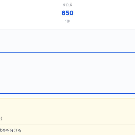
４ＤＫ
650
1件
倍）
成否を分ける