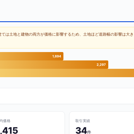
建ては土地と建物の両方が価格に影響するため、土地ほど道路幅の影響は大き
1,694
2,297
均価格
取引実績
1,415
34
件