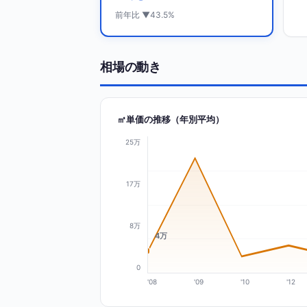
前年比 ▼43.5%
相場の動き
㎡単価の推移（年別平均）
25万
17万
8万
4万
0
'08
'09
'10
'12