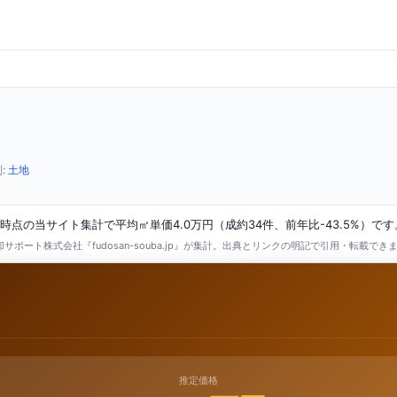
:
土地
時点の当サイト集計で平均㎡単価4.0万円（成約34件、前年比-43.5%）です
ポート株式会社『fudosan-souba.jp』が集計。出典とリンクの明記で引用・転載でき
推定価格