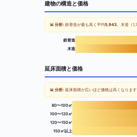
建物の構造と価格
📊 分析:
鉄骨造が最も高く平均
5,943
。木造（1,
鉄骨造
木造
延床面積と価格
📊 分析:
延床面積が広いほど価格は高くなります
80〜100㎡
100〜120㎡
120〜150㎡
150㎡以上