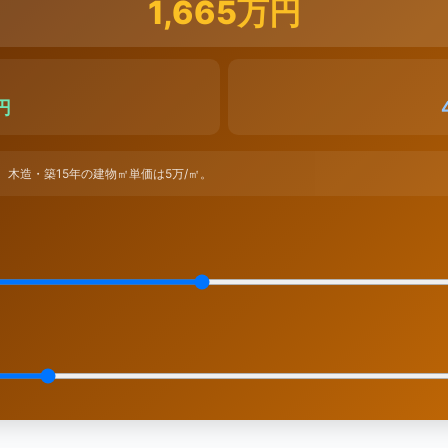
1,665万円
円
）。 木造・築15年の建物㎡単価は5万/㎡。