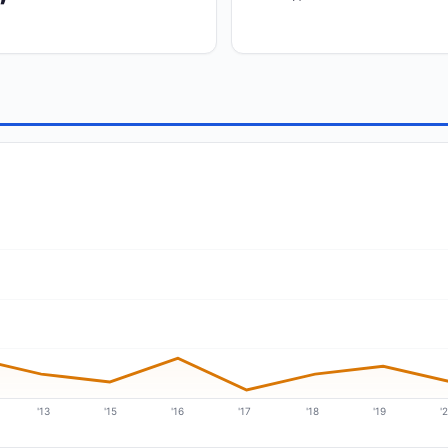
'13
'15
'16
'17
'18
'19
'