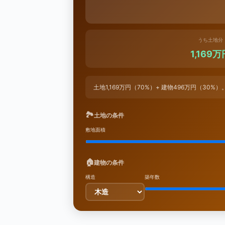
うち土地分
1,169万
土地1,169万円（70%）+ 建物496万円（30%
🏞
土地の条件
敷地面積
🏠
建物の条件
構造
築年数