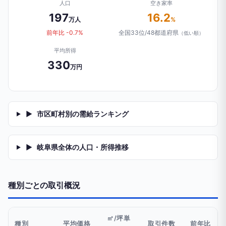
人口
空き家率
197
16.2
万人
%
前年比 -0.7%
全国33位/48都道府県
（低い順）
平均所得
330
万円
▶
市区町村別の需給ランキング
▶
岐阜県全体の人口・所得推移
種別ごとの取引概況
㎡/坪単
種別
平均価格
取引件数
前年比