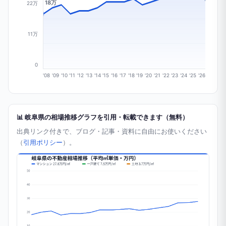
18万
22万
11万
0
'08
'09
'10
'11
'12
'13
'14
'15
'16
'17
'18
'19
'20
'21
'22
'23
'24
'25
'26
📊 岐阜県の相場推移グラフを引用・転載できます（無料）
出典リンク付きで、ブログ・記事・資料に自由にお使いください
（
引用ポリシー
）。