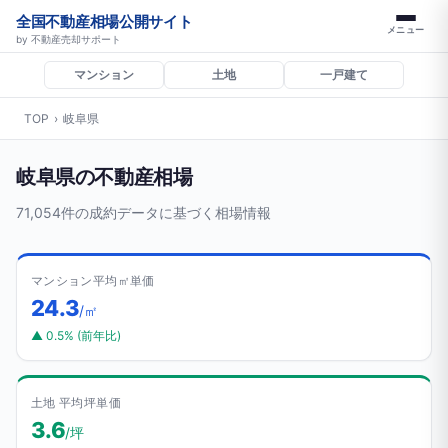
全国不動産相場公開サイト
メニュー
by 不動産売却サポート
マンション
土地
一戸建て
TOP
›
岐阜県
岐阜県の不動産相場
71,054件の成約データに基づく相場情報
マンション平均㎡単価
24.3
/㎡
▲ 0.5% (前年比)
土地 平均坪単価
3.6
/坪