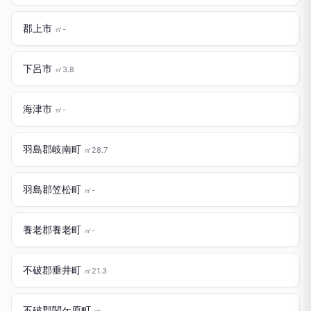
郡上市
㎡-
下呂市
㎡3.8
海津市
㎡-
羽島郡岐南町
㎡28.7
羽島郡笠松町
㎡-
養老郡養老町
㎡-
不破郡垂井町
㎡21.3
不破郡関ケ原町
㎡-