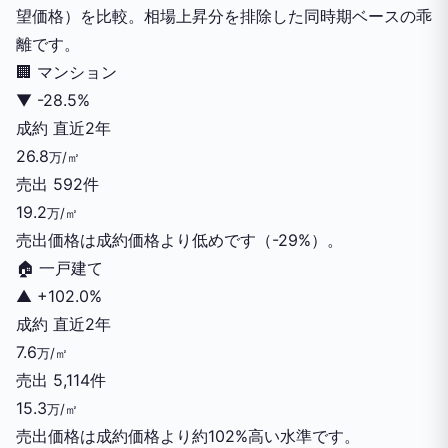
望価格）を比較。相場上昇分を排除した同時期ベースの乖
離です。
🏢
マンション
▼
-28.5%
成約
直近2年
26.8
万/㎡
売出
592件
19.2
万/㎡
売出価格は成約価格より低めです（-29%）。
🏠
一戸建て
▲
+102.0%
成約
直近2年
7.6
万/㎡
売出
5,114件
15.3
万/㎡
売出価格は成約価格より約102%高い水準です。