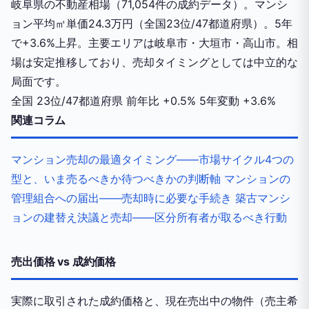
岐阜県の不動産相場（71,054件の成約データ）。マンシ
ョン平均㎡単価24.3万円（全国23位/47都道府県）。5年
で+3.6%上昇。主要エリアは岐阜市・大垣市・高山市。相
場は安定推移しており、売却タイミングとしては中立的な
局面です。
全国
23位/47都道府県
前年比
+0.5%
5年変動
+3.6%
関連コラム
マンション売却の最適タイミング——市場サイクル4つの
型と、いま売るべきか待つべきかの判断軸
マンションの
管理組合への届出——売却時に必要な手続き
築古マンシ
ョンの建替え決議と売却——区分所有者が取るべき行動
売出価格 vs 成約価格
実際に取引された成約価格と、現在売出中の物件（売主希