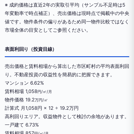
※ 成約価格は直近2年の実取引平均（サンプル不足時は5
年変動率で時点補正）、売出価格は現時点で掲載中の中央
値です。物件条件の偏りがあるため同一物件比較ではなく
市場全体の目安としてご参照ください。
表面利回り（投資目線）
売出価格と賃料相場から算出した市区町村の平均表面利回
り。不動産投資の収益性を簡易的に把握できます。
マンション
6.62%
賃料相場
1,058
円/㎡/月
物件価格
19.2
万円/㎡
計算式
月1,058円 × 12 ÷ 19.2万円
高利回りエリア。収益物件として検討の余地があります。
一戸建て
6.73%
賃料相場
857
円/㎡/月