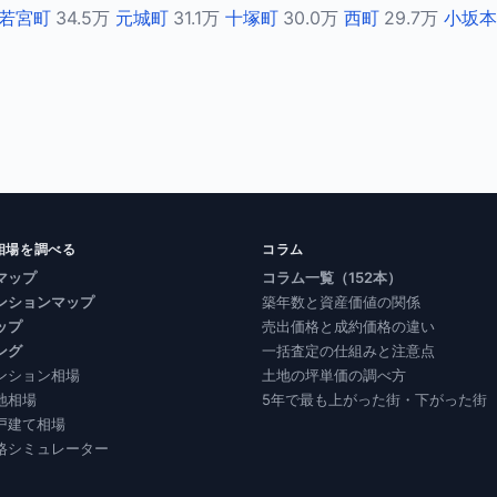
若宮町
34.5万
元城町
31.1万
十塚町
30.0万
西町
29.7万
小坂本
相場を調べる
コラム
マップ
コラム一覧（152本）
ンションマップ
築年数と資産価値の関係
ップ
売出価格と成約価格の違い
ング
一括査定の仕組みと注意点
ンション相場
土地の坪単価の調べ方
地相場
5年で最も上がった街・下がった街
戸建て相場
格シミュレーター