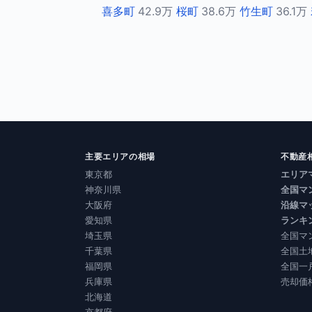
喜多町
42.9万
桜町
38.6万
竹生町
36.1万
主要エリアの相場
不動産
東京都
エリア
神奈川県
全国マ
大阪府
沿線マ
愛知県
ランキ
埼玉県
全国マ
千葉県
全国土
福岡県
全国一
兵庫県
売却価
北海道