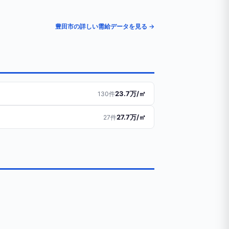
豊田市の詳しい需給データを見る →
23.7万/㎡
130件
27.7万/㎡
27件