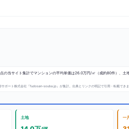
点の当サイト集計でマンションの平均単価は26.0万円/㎡（成約80件）、土地
ポート株式会社『fudosan-souba.jp』が集計。出典とリンクの明記で引用・転載でき
土地
一
14.0万
3