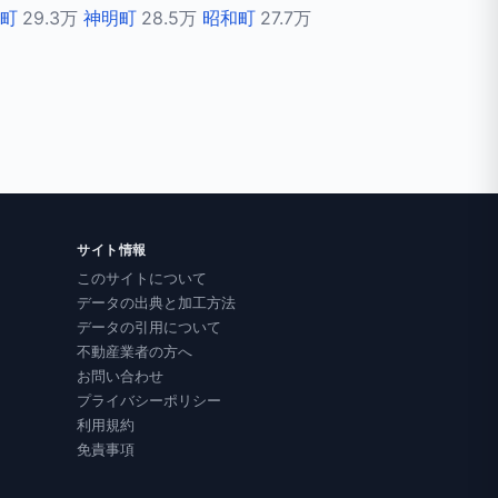
町
29.3万
神明町
28.5万
昭和町
27.7万
サイト情報
このサイトについて
データの出典と加工方法
データの引用について
不動産業者の方へ
お問い合わせ
プライバシーポリシー
利用規約
免責事項