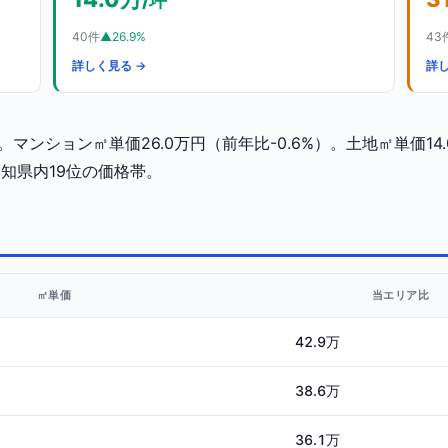
/坪
40件
▲26.9%
43
詳しく見る →
詳し
マンション㎡単価26.0万円（前年比-0.6%）。土地㎡単価14.
は愛知県内19位の価格帯。
㎡単価
当エリア比
42.9万
38.6万
36.1万