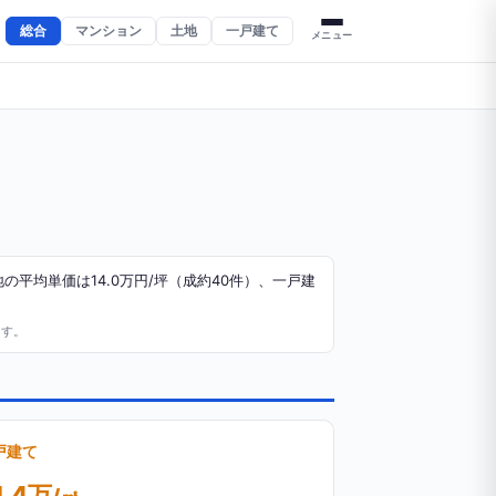
総合
マンション
土地
一戸建て
メニュー
の平均単価は14.0万円/坪（成約40件）、一戸建
ます。
戸建て
1.4万