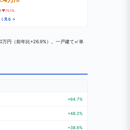
/㎡
件
▼75.1%
く見る →
0万円（前年比+26.9%）。一戸建て㎡単
+64.7%
+48.2%
+38.6%