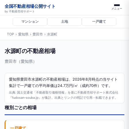
全国不動産相場公開サイト
メニュー
by 不動産売却サポート
マンション
土地
一戸建て
TOP
›
愛知県
›
豊田市
›
水源町
水源町の不動産相場
豊田市（愛知県）
愛知県豊田市水源町の不動産相場は、2026年8月時点の当サイト
集計で一戸建ての平均単価は24.7万円/㎡（成約70件）です。
出典: 国土交通省「不動産取引価格情報」を基に不動産売却サポート株式会社
『fudosan-souba.jp』が集計。出典とリンクの明記で引用・転載できます。
種別ごとの相場
一戸建て