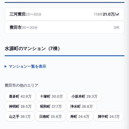
三河豊田
21.0万/㎡
23〜30分
118件
豊田市
30〜30分
3件
水源町のマンション（7棟）
マンション一覧を表示
豊田市の他のエリア
喜多町
42.9万
十塚町
30.0万
小坂本町
29.3万
神明町
28.5万
昭和町
27.7万
浄水町
26.6万
山之手
26.1万
日南町
25.6万
寿町
24.4万
陣中町
24.1万