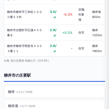
店舗,
3.0/
柳井市柳井字三本松１００
柳井港
-0.3%
作業
０番５３外
㎡
600m
場
2.9/
柳井市古開作字広瀬４５０
柳井
+0.3%
住宅
番８
㎡
1300m
2.6/
柳井市柳井字明音寺４３０
柳井
-
住宅
３番１１
㎡
1900m
出典: 国土交通省 地価公示（2023年）
柳井市の主要駅
柳井
㎡3.3 | 734件
柳井港
㎡3.7 | 162件