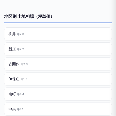
地区別 土地相場（坪単価）
柳井
坪2.8
新庄
坪2.2
古開作
坪2.6
伊保庄
坪1.5
南町
坪4.4
中央
坪4.1