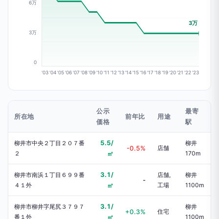
6万
3万
3万
0
'03
'04
'05
'06
'07
'08
'09
'10
'11
'12
'13
'14
'15
'16
'17
'18
'19
'20
'21
'22
'23
公示
最寄
所在地
前年比
用途
価格
駅
5.5/
柳井市中央２丁目２０７番
柳井
-0.5%
店舗
２
㎡
170m
3.1/
柳井市南浜１丁目６９９番
店舗,
柳井
-
４１外
㎡
工場
1100m
3.1/
柳井市柳井字尾尻３７９７
柳井
+0.3%
住宅
番１外
㎡
1100m