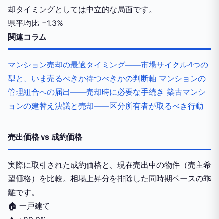
却タイミングとしては中立的な局面です。
県平均比
+1.3%
関連コラム
マンション売却の最適タイミング——市場サイクル4つの
型と、いま売るべきか待つべきかの判断軸
マンションの
管理組合への届出——売却時に必要な手続き
築古マンシ
ョンの建替え決議と売却——区分所有者が取るべき行動
売出価格 vs 成約価格
実際に取引された成約価格と、現在売出中の物件（売主希
望価格）を比較。相場上昇分を排除した同時期ベースの乖
離です。
🏠
一戸建て