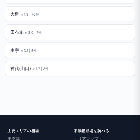
大畠
㎡1.9 | 70件
田布施
㎡3.0 | 7件
由宇
㎡3.1 | 5件
神代(山口)
㎡1.7 | 3件
主要エリアの相場
不動産相場を調べる
東京都
エリアマップ