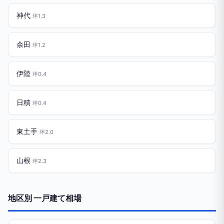
神代
坪1.3
余田
坪1.2
伊陸
坪0.4
日積
坪0.4
東土手
坪2.0
山根
坪2.3
地区別 一戸建て相場