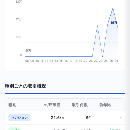
33万
22万
16万
11万
0万
0
'08
'09
'10
'11
'12
'13
'14
'15
'16
'17
'18
'19
'20
'21
'22
'23
'24
'25
'26
種別ごとの取引概況
種別
㎡/坪単価
取引件数
前年比
21.6/㎡
6件
-
マンション