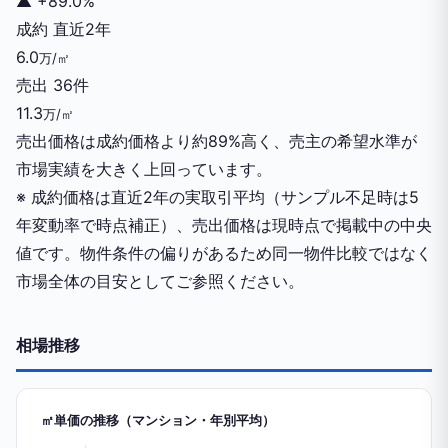
▲
+89.0%
成約
直近2年
6.0
万/㎡
売出
36件
11.3
万/㎡
売出価格は成約価格より約89%高く、売主の希望水準が
市場実績を大きく上回っています。
※ 成約価格は直近2年の実取引平均（サンプル不足時は5
年変動率で時点補正）、売出価格は現時点で掲載中の中央
値です。物件条件の偏りがあるため同一物件比較ではなく
市場全体の目安としてご参照ください。
相場推移
㎡単価の推移（マンション・年別平均）