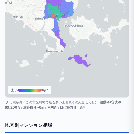
安い
高い
📋 比較条件（この市区町村で最も多い土地取引の組み合わせ）:
建蔽率/容積率
60/200%
/
道路幅 4〜6m
/
南向き
/
ほぼ長方形
（8件）
地区別マンション相場