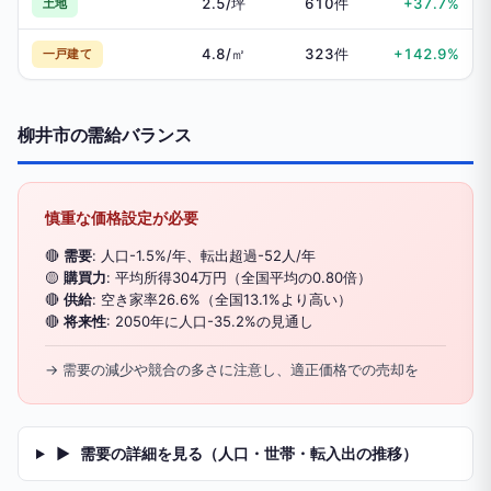
2.5/坪
610件
+37.7%
土地
4.8/㎡
323件
+142.9%
一戸建て
柳井市の需給バランス
慎重な価格設定が必要
🔴
需要
: 人口-1.5%/年、転出超過-52人/年
🟡
購買力
: 平均所得304万円（全国平均の0.80倍）
🔴
供給
: 空き家率26.6%（全国13.1%より高い）
🔴
将来性
: 2050年に人口-35.2%の見通し
→ 需要の減少や競合の多さに注意し、適正価格での売却を
▶
需要の詳細を見る（人口・世帯・転入出の推移）