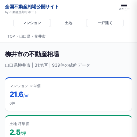
全国不動産相場公開サイト
メニュー
by 不動産売却サポート
マンション
土地
一戸建て
TOP
›
山口県
›
柳井市
柳井市の不動産相場
山口県柳井市 | 31地区 | 939件の成約データ
マンション ㎡単価
21.6
/㎡
6件
土地 坪単価
2.5
/坪