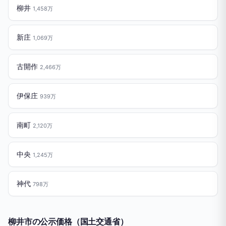
柳井
1,458万
新庄
1,069万
古開作
2,466万
伊保庄
939万
南町
2,120万
中央
1,245万
神代
798万
柳井市の公示価格（国土交通省）