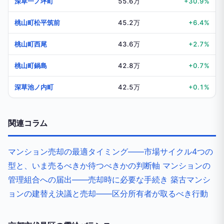
深草一ノ坪町
55.6万
+30.9%
桃山町松平筑前
45.2万
+6.4%
桃山町西尾
43.6万
+2.7%
桃山町鍋島
42.8万
+0.7%
深草池ノ内町
42.5万
+0.1%
関連コラム
マンション売却の最適タイミング——市場サイクル4つの
型と、いま売るべきか待つべきかの判断軸
マンションの
管理組合への届出——売却時に必要な手続き
築古マンシ
ョンの建替え決議と売却——区分所有者が取るべき行動