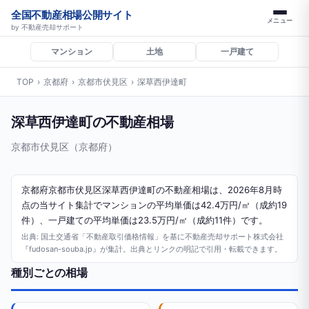
全国不動産相場公開サイト
メニュー
by 不動産売却サポート
マンション
土地
一戸建て
TOP
›
京都府
›
京都市伏見区
›
深草西伊達町
深草西伊達町の不動産相場
京都市伏見区（京都府）
京都府京都市伏見区深草西伊達町の不動産相場は、2026年8月時
点の当サイト集計でマンションの平均単価は42.4万円/㎡（成約19
件）、一戸建ての平均単価は23.5万円/㎡（成約11件）です。
出典: 国土交通省「不動産取引価格情報」を基に不動産売却サポート株式会社
『fudosan-souba.jp』が集計。出典とリンクの明記で引用・転載できます。
種別ごとの相場