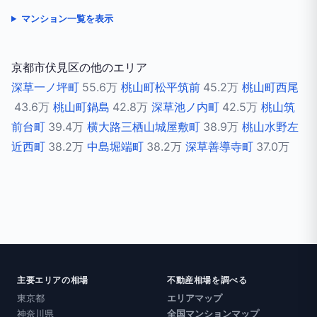
マンション一覧を表示
京都市伏見区の他のエリア
深草一ノ坪町
55.6万
桃山町松平筑前
45.2万
桃山町西尾
43.6万
桃山町鍋島
42.8万
深草池ノ内町
42.5万
桃山筑
前台町
39.4万
横大路三栖山城屋敷町
38.9万
桃山水野左
近西町
38.2万
中島堀端町
38.2万
深草善導寺町
37.0万
主要エリアの相場
不動産相場を調べる
東京都
エリアマップ
神奈川県
全国マンションマップ