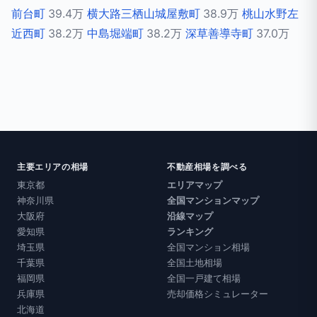
前台町
39.4万
横大路三栖山城屋敷町
38.9万
桃山水野左
近西町
38.2万
中島堀端町
38.2万
深草善導寺町
37.0万
主要エリアの相場
不動産相場を調べる
東京都
エリアマップ
神奈川県
全国マンションマップ
大阪府
沿線マップ
愛知県
ランキング
埼玉県
全国マンション相場
千葉県
全国土地相場
福岡県
全国一戸建て相場
兵庫県
売却価格シミュレーター
北海道