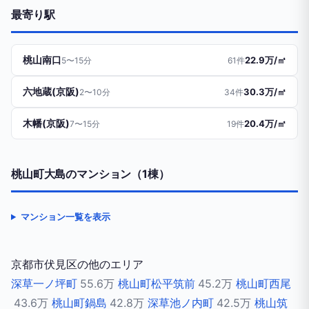
最寄り駅
桃山南口
22.9万/㎡
5〜15分
61件
六地蔵(京阪)
30.3万/㎡
2〜10分
34件
木幡(京阪)
20.4万/㎡
7〜15分
19件
桃山町大島のマンション（1棟）
マンション一覧を表示
京都市伏見区の他のエリア
深草一ノ坪町
55.6万
桃山町松平筑前
45.2万
桃山町西尾
43.6万
桃山町鍋島
42.8万
深草池ノ内町
42.5万
桃山筑