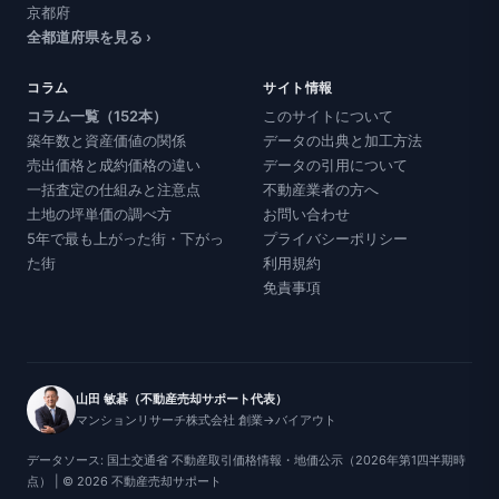
京都府
全都道府県を見る ›
コラム
サイト情報
コラム一覧（152本）
このサイトについて
築年数と資産価値の関係
データの出典と加工方法
売出価格と成約価格の違い
データの引用について
一括査定の仕組みと注意点
不動産業者の方へ
土地の坪単価の調べ方
お問い合わせ
5年で最も上がった街・下がっ
プライバシーポリシー
た街
利用規約
免責事項
山田 敏碁（不動産売却サポート代表）
マンションリサーチ株式会社 創業→バイアウト
データソース: 国土交通省 不動産取引価格情報・地価公示（2026年第1四半期時
点） | © 2026 不動産売却サポート