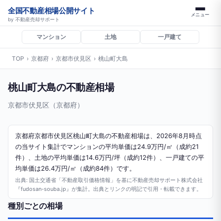
全国不動産相場公開サイト
メニュー
by 不動産売却サポート
マンション
土地
一戸建て
TOP
›
京都府
›
京都市伏見区
›
桃山町大島
桃山町大島の不動産相場
京都市伏見区（京都府）
京都府京都市伏見区桃山町大島の不動産相場は、2026年8月時点
の当サイト集計でマンションの平均単価は24.9万円/㎡（成約21
件）、土地の平均単価は14.6万円/坪（成約12件）、一戸建ての平
均単価は26.4万円/㎡（成約84件）です。
出典: 国土交通省「不動産取引価格情報」を基に不動産売却サポート株式会社
『fudosan-souba.jp』が集計。出典とリンクの明記で引用・転載できます。
種別ごとの相場