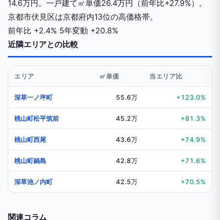
14.6万円。一戸建て㎡単価26.4万円（前年比+27.9%）。
京都市伏見区は京都府内13位の高価格帯。
前年比
+2.4%
5年変動
+20.8%
近隣エリアとの比較
エリア
㎡単価
当エリア比
深草一ノ坪町
55.6万
+123.0%
桃山町松平筑前
45.2万
+81.3%
桃山町西尾
43.6万
+74.9%
桃山町鍋島
42.8万
+71.6%
深草池ノ内町
42.5万
+70.5%
関連コラム