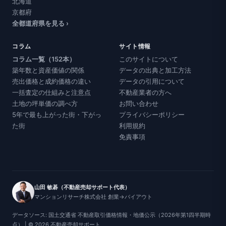
北海道
京都府
全都道府県を見る ›
コラム
サイト情報
コラム一覧（152本）
このサイトについて
築年数と資産価値の関係
データの出典と加工方法
売出価格と成約価格の違い
データの引用について
一括査定の仕組みと注意点
不動産業者の方へ
土地の坪単価の調べ方
お問い合わせ
5年で最も上がった街・下がっ
プライバシーポリシー
た街
利用規約
免責事項
山田 敏碁（不動産売却サポート代表）
マンションリサーチ株式会社 創業→バイアウト
データソース: 国土交通省 不動産取引価格情報・地価公示（2026年第1四半期時
点） | © 2026 不動産売却サポート