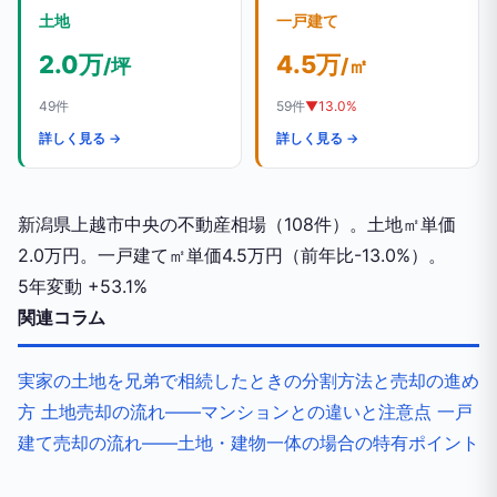
土地
一戸建て
2.0万
4.5万
/坪
/㎡
49件
59件
▼13.0%
詳しく見る →
詳しく見る →
新潟県上越市中央の不動産相場（108件）。土地㎡単価
2.0万円。一戸建て㎡単価4.5万円（前年比-13.0%）。
5年変動
+53.1%
関連コラム
実家の土地を兄弟で相続したときの分割方法と売却の進め
方
土地売却の流れ——マンションとの違いと注意点
一戸
建て売却の流れ——土地・建物一体の場合の特有ポイント