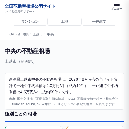
全国不動産相場公開サイト
メニュー
by 不動産売却サポート
マンション
土地
一戸建て
TOP
›
新潟県
›
上越市
›
中央
中央の不動産相場
上越市（新潟県）
新潟県上越市中央の不動産相場は、2026年8月時点の当サイト集
計で土地の平均単価は2.0万円/坪（成約49件）、一戸建ての平均
単価は4.5万円/㎡（成約59件）です。
出典: 国土交通省「不動産取引価格情報」を基に不動産売却サポート株式会社
『fudosan-souba.jp』が集計。出典とリンクの明記で引用・転載できます。
種別ごとの相場