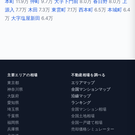
本町
11.9万
仲町
9.7万
大字下門前
8.0万
春日野
8.0万
上
源入
7.7万
木田
7.3万
東雲町
7.1万
西本町
6.5万
本城町
6.4
万
大字塩屋新田
6.4万
主要エリアの相場
不動産相場を調べる
東京都
エリアマップ
神奈川県
全国マンションマップ
大阪府
沿線マップ
愛知県
ランキング
埼玉県
全国マンション相場
千葉県
全国土地相場
福岡県
全国一戸建て相場
兵庫県
売却価格シミュレーター