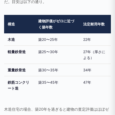
だ。目安は以下の通り。
建物評価がゼロに近づ
構造
法定耐用年数
く築年数
木造
築20〜25年
22年
軽量鉄骨造
築25〜30年
27年（厚さに
よる）
重量鉄骨造
築30〜35年
34年
鉄筋コンクリ
築35〜45年
47年
ート造
木造住宅の場合、築20年を過ぎると建物の査定評価はほぼゼ