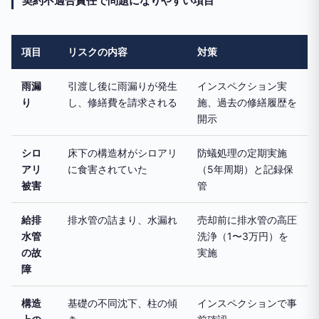
契約不適合責任で問題になりやすい項目
項目
リスクの内容
対策
雨漏
引渡し後に雨漏りが発生
インスペクション実
り
し、修繕費を請求される
施、過去の修繕履歴を
開示
シロ
床下の構造材がシロアリ
防蟻処理の定期実施
アリ
に食害されていた
（5年周期）と記録保
被害
管
給排
排水管の詰まり、水漏れ
売却前に排水管の高圧
水管
洗浄（1〜3万円）を
の故
実施
障
構造
基礎の不同沈下、柱の傾
インスペクションで事