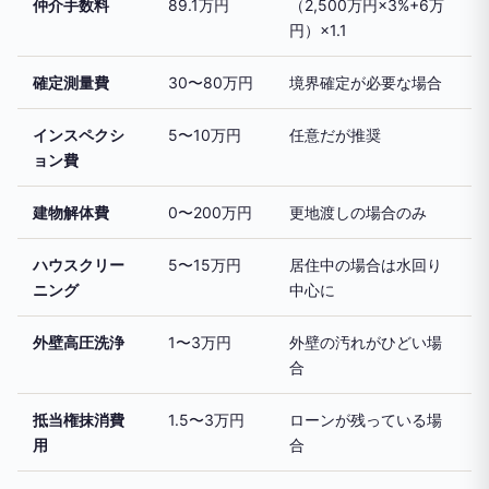
仲介手数料
89.1万円
（2,500万円×3%+6万
円）×1.1
確定測量費
30〜80万円
境界確定が必要な場合
インスペクシ
5〜10万円
任意だが推奨
ョン費
建物解体費
0〜200万円
更地渡しの場合のみ
ハウスクリー
5〜15万円
居住中の場合は水回り
ニング
中心に
外壁高圧洗浄
1〜3万円
外壁の汚れがひどい場
合
抵当権抹消費
1.5〜3万円
ローンが残っている場
用
合