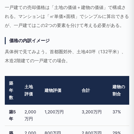
一戸建ての売却価格は「土地の価値＋建物の価値」で構成さ
れる。マンションは「㎡単価×面積」でシンプルに算出できる
が、一戸建てはこの2つの要素を分けて考える必要がある。
価格の内訳イメージ
具体例で見てみよう。首都圏郊外、土地40坪（132平米）、
木造2階建ての一戸建ての場合。
築
土地
建物の
年
建物評価
合計
評価
割合
数
築5
2,000
1,200万円
3,200万円
37%
年
万円
築
2,000
800万円
2,800万円
29%