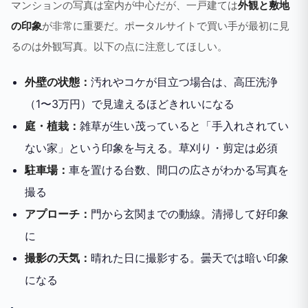
マンションの写真は室内が中心だが、一戸建ては
外観と敷地
の印象
が非常に重要だ。ポータルサイトで買い手が最初に見
るのは外観写真。以下の点に注意してほしい。
外壁の状態：
汚れやコケが目立つ場合は、高圧洗浄
（1〜3万円）で見違えるほどきれいになる
庭・植栽：
雑草が生い茂っていると「手入れされてい
ない家」という印象を与える。草刈り・剪定は必須
駐車場：
車を置ける台数、間口の広さがわかる写真を
撮る
アプローチ：
門から玄関までの動線。清掃して好印象
に
撮影の天気：
晴れた日に撮影する。曇天では暗い印象
になる