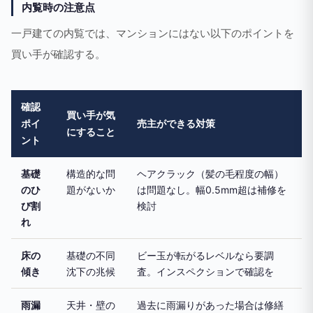
内覧時の注意点
一戸建ての内覧では、マンションにはない以下のポイントを
買い手が確認する。
確認
買い手が気
ポイ
売主ができる対策
にすること
ント
基礎
構造的な問
ヘアクラック（髪の毛程度の幅）
のひ
題がないか
は問題なし。幅0.5mm超は補修を
び割
検討
れ
床の
基礎の不同
ビー玉が転がるレベルなら要調
傾き
沈下の兆候
査。インスペクションで確認を
雨漏
天井・壁の
過去に雨漏りがあった場合は修繕