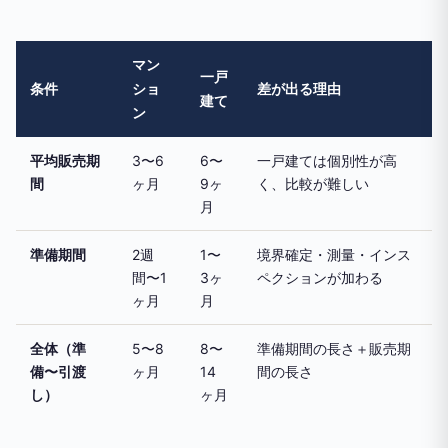
マン
一戸
条件
ショ
差が出る理由
建て
ン
平均販売期
3〜6
6〜
一戸建ては個別性が高
間
ヶ月
9ヶ
く、比較が難しい
月
準備期間
2週
1〜
境界確定・測量・インス
間〜1
3ヶ
ペクションが加わる
ヶ月
月
全体（準
5〜8
8〜
準備期間の長さ＋販売期
備〜引渡
ヶ月
14
間の長さ
し）
ヶ月