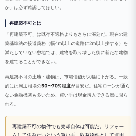
か」は必ず確認してほしい。
再建築不可とは
「再建築不可」は既存不適格よりもさらに深刻だ。現在の建
築基準法の接道義務（幅4m以上の道路に2m以上接する）を
満たしていない敷地では、建物を取り壊した後に新たな建物
を建てることができない。
再建築不可の土地・建物は、市場価値が大幅に下がる。一般
的には周辺相場の
50〜70%程度
が目安だ。住宅ローンが通ら
ない金融機関も多いため、買い手は現金購入できる層に限ら
れる。
再建築不可の物件でも売却自体は可能だ。リフォー
ムして住みたいという買い手、収益物件として運用