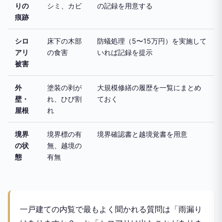
りの
シミ、カビ
の記録を用意する
痕跡
シロ
床下の木部
防蟻処理（5〜15万円）を実施して
アリ
の食害
いれば記録を提示
被害
外
塗装の剥が
大規模修繕の履歴を一覧にまとめ
壁・
れ、ひび割
ておく
屋根
れ
境界
境界標の有
境界確認書と越境覚書を用意
の状
無、越境の
態
有無
一戸建ての内覧で最もよく聞かれる質問は「雨漏り