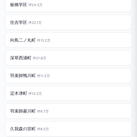
板橋学区
坪24.3万
住吉学区
坪22.1万
向島二ノ丸町
坪13.2万
深草西浦町
坪21.8万
羽束師鴨川町
坪11.2万
淀木津町
坪13.2万
羽束師菱川町
坪9.7万
久我森の宮町
坪8.5万