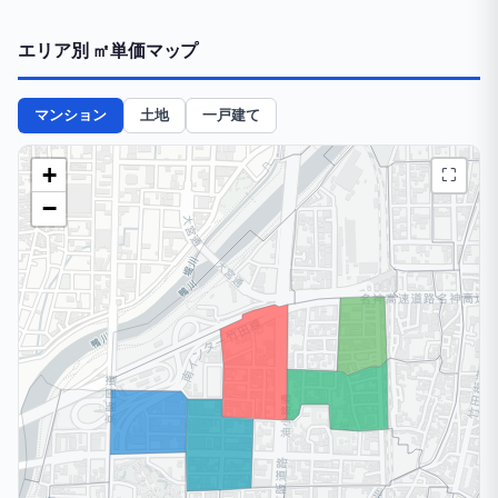
エリア別 ㎡単価マップ
マンション
土地
一戸建て
+
⛶
−