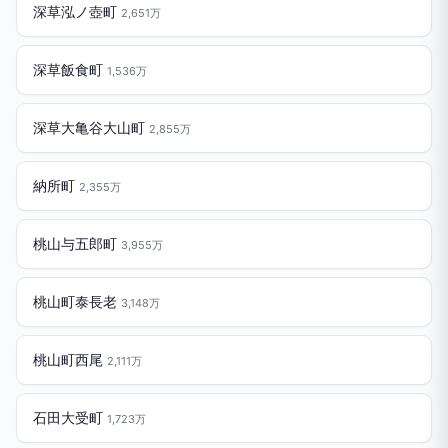
深草泓ノ壺町
2,651万
深草飯食町
1,536万
深草大亀谷大山町
2,855万
納所町
2,355万
桃山与五郎町
3,955万
桃山町泰長老
3,148万
桃山町西尾
2,111万
石田大受町
1,723万