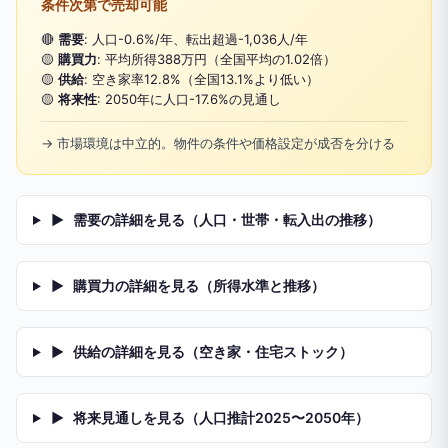
条件次第で売却可能
🔴
需要
: 人口-0.6%/年、転出超過-1,036人/年
🟡
購買力
: 平均所得388万円（全国平均の1.02倍）
🟡
供給
: 空き家率12.8%（全国13.1%より低い）
🟡
将来性
: 2050年に人口-17.6%の見通し
→ 市場環境は中立的。物件の条件や価格設定が成否を分ける
▶
需要の詳細を見る（人口・世帯・転入出の推移）
▶
購買力の詳細を見る（所得水準と推移）
▶
供給の詳細を見る（空き家・住宅ストック）
▶
将来見通しを見る（人口推計2025〜2050年）