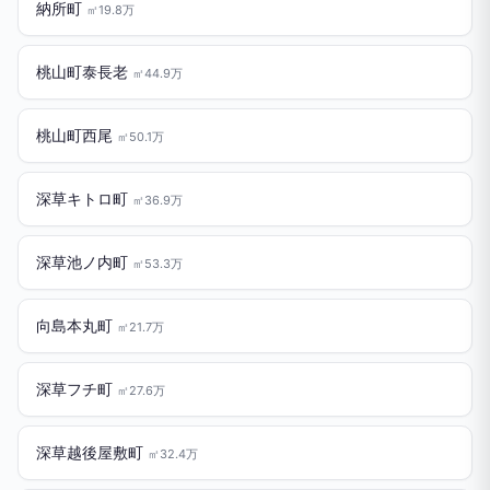
納所町
㎡19.8万
桃山町泰長老
㎡44.9万
桃山町西尾
㎡50.1万
深草キトロ町
㎡36.9万
深草池ノ内町
㎡53.3万
向島本丸町
㎡21.7万
深草フチ町
㎡27.6万
深草越後屋敷町
㎡32.4万