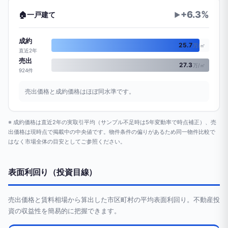
+6.3%
🏠
一戸建て
▶
成約
25.7
万/㎡
直近2年
売出
27.3
万/㎡
924件
売出価格と成約価格はほぼ同水準です。
※ 成約価格は直近2年の実取引平均（サンプル不足時は5年変動率で時点補正）、売
出価格は現時点で掲載中の中央値です。物件条件の偏りがあるため同一物件比較で
はなく市場全体の目安としてご参照ください。
表面利回り（投資目線）
売出価格と賃料相場から算出した市区町村の平均表面利回り。不動産投
資の収益性を簡易的に把握できます。