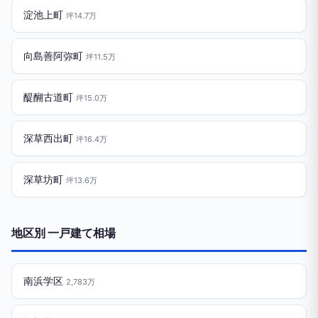
淀池上町
坪14.7万
向島善阿弥町
坪11.5万
醍醐古道町
坪15.0万
深草西出町
坪16.4万
深草坊町
坪13.6万
地区別 一戸建て相場
南浜学区
2,783万