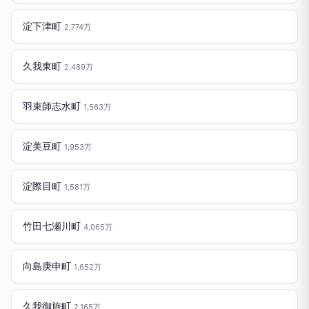
淀下津町
2,774万
久我東町
2,489万
羽束師志水町
1,563万
淀美豆町
1,953万
淀際目町
1,581万
竹田七瀬川町
4,065万
向島庚申町
1,652万
久我御旅町
2,165万