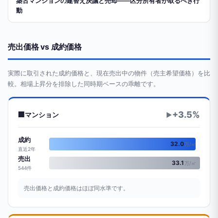
築古マンションの建替え決議と売却——区分所有者が取るべき行
動
売出価格 vs 成約価格
実際に取引された成約価格と、現在売出中の物件（売主希望価格）を比
較。相場上昇分を排除した同時期ベースの乖離です。
+3.5%
🏢
マンション
▶
成約
32.0
万/㎡
直近2年
売出
33.1
万/㎡
544件
売出価格と成約価格はほぼ同水準です。