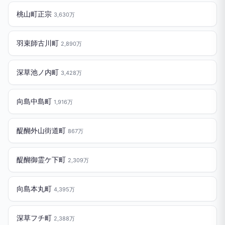
桃山町正宗
3,630万
羽束師古川町
2,890万
深草池ノ内町
3,428万
向島中島町
1,916万
醍醐外山街道町
867万
醍醐御霊ケ下町
2,309万
向島本丸町
4,395万
深草フチ町
2,388万