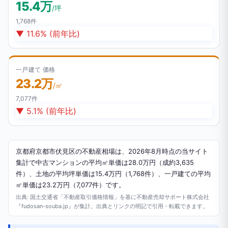
15.4万
/坪
1,768件
▼ 11.6% (前年比)
一戸建て 価格
23.2万
/㎡
7,077件
▼ 5.1% (前年比)
京都府京都市伏見区の不動産相場は、2026年8月時点の当サイト
集計で中古マンションの平均㎡単価は28.0万円（成約3,635
件）、土地の平均坪単価は15.4万円（1,768件）、一戸建ての平均
㎡単価は23.2万円（7,077件）です。
出典: 国土交通省「不動産取引価格情報」を基に不動産売却サポート株式会社
『fudosan-souba.jp』が集計。出典とリンクの明記で引用・転載できます。