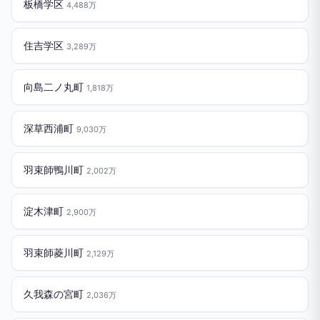
板橋学区
4,488万
住吉学区
3,289万
向島二ノ丸町
1,818万
深草西浦町
9,030万
羽束師鴨川町
2,002万
淀木津町
2,900万
羽束師菱川町
2,129万
久我森の宮町
2,036万