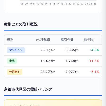
'08
'09
'10
'11
'12
'13
'14
'15
'16
'17
'18
'19
'20
'21
'22
'23
'24
'25
'26
種別ごとの取引概況
種別
㎡/坪単価
取引件数
前年比
28.0万/㎡
3,635件
+4.6%
マンション
15.4万/坪
1,768件
-11.6%
土地
23.2万/㎡
7,077件
-5.1%
一戸建て
京都市伏見区の需給バランス