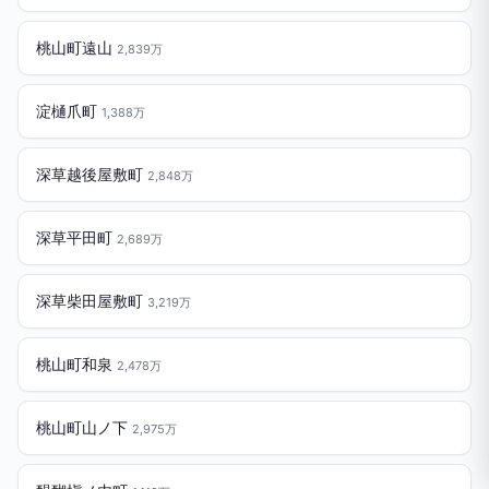
桃山町遠山
2,839万
淀樋爪町
1,388万
深草越後屋敷町
2,848万
深草平田町
2,689万
深草柴田屋敷町
3,219万
桃山町和泉
2,478万
桃山町山ノ下
2,975万