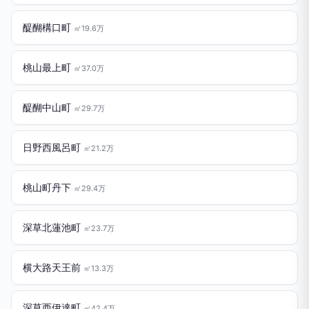
醍醐構口町
㎡19.6万
桃山最上町
㎡37.0万
醍醐中山町
㎡29.7万
日野西風呂町
㎡21.2万
桃山町丹下
㎡29.4万
深草北蓮池町
㎡23.7万
横大路天王前
㎡13.3万
深草西伊達町
㎡42.4万