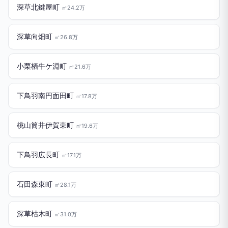
深草北鍵屋町
㎡24.2万
深草向畑町
㎡26.8万
小栗栖牛ケ淵町
㎡21.6万
下鳥羽南円面田町
㎡17.8万
桃山筒井伊賀東町
㎡19.6万
下鳥羽広長町
㎡17.1万
石田森東町
㎡28.1万
深草枯木町
㎡31.0万