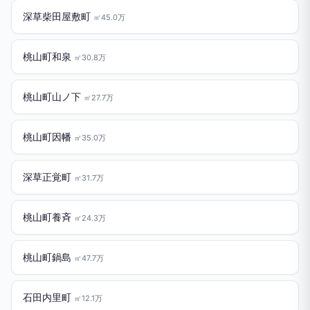
深草柴田屋敷町
㎡45.0万
桃山町和泉
㎡30.8万
桃山町山ノ下
㎡27.7万
桃山町因幡
㎡35.0万
深草正覚町
㎡31.7万
桃山町養斉
㎡24.3万
桃山町鍋島
㎡47.7万
石田内里町
㎡12.1万