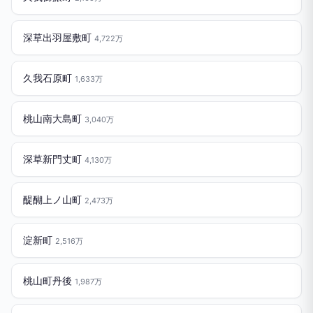
深草出羽屋敷町
4,722万
久我石原町
1,633万
桃山南大島町
3,040万
深草新門丈町
4,130万
醍醐上ノ山町
2,473万
淀新町
2,516万
桃山町丹後
1,987万