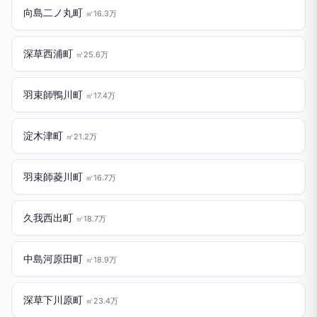
向島二ノ丸町
㎡16.3万
深草西浦町
㎡25.6万
羽束師鴨川町
㎡17.4万
淀木津町
㎡21.2万
羽束師菱川町
㎡16.7万
久我西出町
㎡18.7万
中島河原田町
㎡18.9万
深草下川原町
㎡23.4万