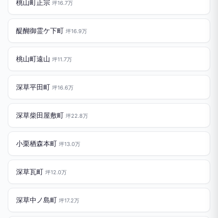
桃山町正宗
坪16.7万
醍醐御霊ケ下町
坪16.9万
桃山町遠山
坪11.7万
深草平田町
坪16.6万
深草柴田屋敷町
坪22.8万
小栗栖森本町
坪13.0万
深草瓦町
坪12.0万
深草中ノ島町
坪17.2万