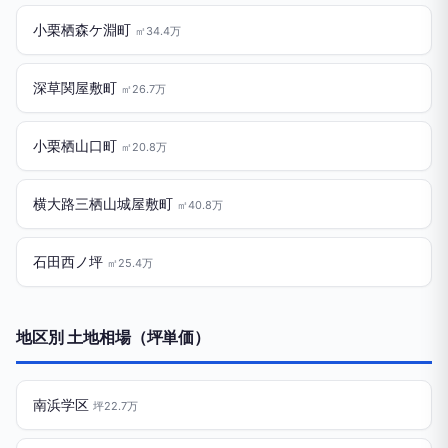
小栗栖森ケ淵町
㎡34.4万
深草関屋敷町
㎡26.7万
小栗栖山口町
㎡20.8万
横大路三栖山城屋敷町
㎡40.8万
石田西ノ坪
㎡25.4万
地区別 土地相場（坪単価）
南浜学区
坪22.7万