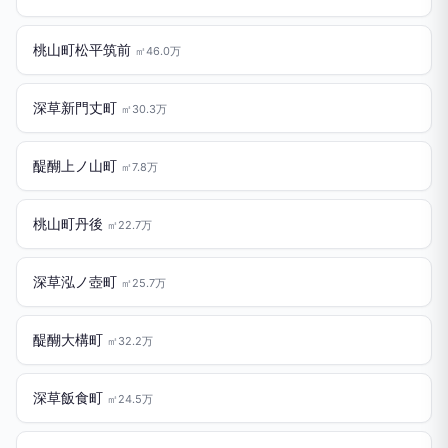
桃山町松平筑前
㎡46.0万
深草新門丈町
㎡30.3万
醍醐上ノ山町
㎡7.8万
桃山町丹後
㎡22.7万
深草泓ノ壺町
㎡25.7万
醍醐大構町
㎡32.2万
深草飯食町
㎡24.5万