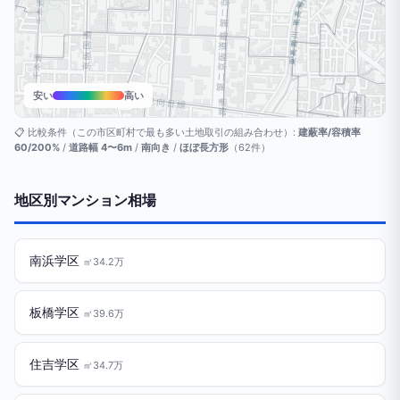
安い
高い
📋 比較条件（この市区町村で最も多い土地取引の組み合わせ）:
建蔽率/容積率
60/200%
/
道路幅 4〜6m
/
南向き
/
ほぼ長方形
（62件）
地区別マンション相場
南浜学区
㎡34.2万
板橋学区
㎡39.6万
住吉学区
㎡34.7万