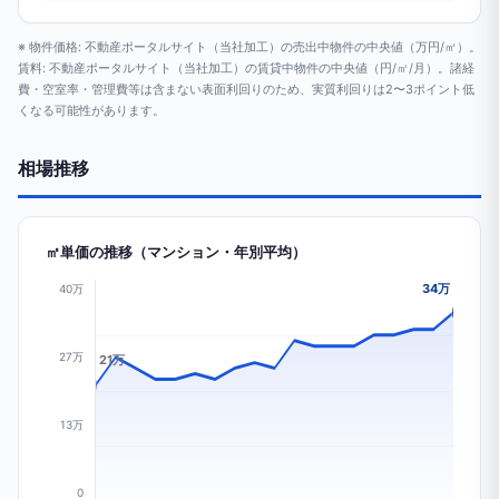
※ 物件価格: 不動産ポータルサイト（当社加工）の売出中物件の中央値（万円/㎡）。
賃料: 不動産ポータルサイト（当社加工）の賃貸中物件の中央値（円/㎡/月）。諸経
費・空室率・管理費等は含まない表面利回りのため、実質利回りは2〜3ポイント低
くなる可能性があります。
相場推移
㎡単価の推移（マンション・年別平均）
34万
40万
27万
21万
13万
0