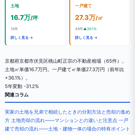
土地
一戸建て
16.7万
27.3万
/坪
/㎡
16件
49件
▲36.1%
詳しく見る →
詳しく見る →
京都府京都市伏見区桃山町正宗の不動産相場（65件）。
土地㎡単価16.7万円。一戸建て㎡単価27.3万円（前年比
+36.1%）。
5年変動
-31.2%
関連コラム
実家の土地を兄弟で相続したときの分割方法と売却の進め
方
土地売却の流れ——マンションとの違いと注意点
一戸
建て売却の流れ——土地・建物一体の場合の特有ポイント