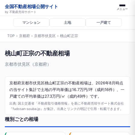
全国不動産相場公開サイト
メニュー
by 不動産売却サポート
マンション
土地
一戸建て
TOP
›
京都府
›
京都市伏見区
›
桃山町正宗
桃山町正宗の不動産相場
京都市伏見区（京都府）
京都府京都市伏見区桃山町正宗の不動産相場は、2026年8月時点
の当サイト集計で土地の平均単価は16.7万円/坪（成約16件）、一
戸建ての平均単価は27.3万円/㎡（成約49件）です。
出典: 国土交通省「不動産取引価格情報」を基に不動産売却サポート株式会社
『fudosan-souba.jp』が集計。出典とリンクの明記で引用・転載できます。
種別ごとの相場