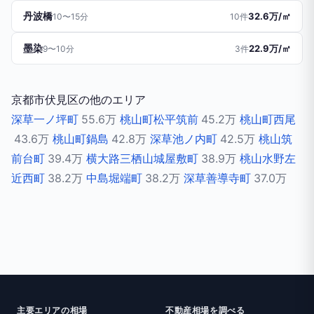
丹波橋
32.6万/㎡
10〜15分
10件
墨染
22.9万/㎡
9〜10分
3件
京都市伏見区の他のエリア
深草一ノ坪町
55.6万
桃山町松平筑前
45.2万
桃山町西尾
43.6万
桃山町鍋島
42.8万
深草池ノ内町
42.5万
桃山筑
前台町
39.4万
横大路三栖山城屋敷町
38.9万
桃山水野左
近西町
38.2万
中島堀端町
38.2万
深草善導寺町
37.0万
主要エリアの相場
不動産相場を調べる