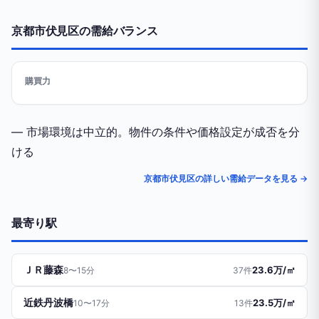
京都市伏見区の需給バランス
購買力
— 市場環境は中立的。物件の条件や価格設定が成否を分
ける
京都市伏見区の詳しい需給データを見る →
最寄り駅
ＪＲ藤森
23.6万/㎡
8〜15分
37件
近鉄丹波橋
23.5万/㎡
10〜17分
13件