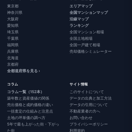
東京都
エリアマップ
神奈川県
全国マンションマップ
大阪府
沿線マップ
愛知県
ランキング
埼玉県
全国マンション相場
千葉県
全国土地相場
福岡県
全国一戸建て相場
兵庫県
売却価格シミュレーター
北海道
京都府
全都道府県を見る ›
コラム
サイト情報
コラム一覧（152本）
このサイトについて
築年数と資産価値の関係
データの出典と加工方法
売出価格と成約価格の違い
データの引用について
一括査定の仕組みと注意点
不動産業者の方へ
土地の坪単価の調べ方
お問い合わせ
5年で最も上がった街・下がっ
プライバシーポリシー
た街
利用規約