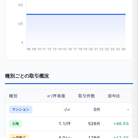
0万
0万
0
'08
'09
'10
'11
'12
'13
'14
'15
'16
'17
'18
'19
'20
'21
'22
'23
'24
'25
'26
種別ごとの取引概況
種別
㎡/坪単価
取引件数
前年比
-/㎡
0件
-
マンション
1.1/坪
526件
+46.5%
土地
4.0/㎡
178件
+12.2%
一戸建て