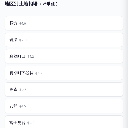
地区別 土地相場（坪単価）
長方
坪1.0
岩瀬
坪2.0
真壁町田
坪1.2
真壁町下谷貝
坪0.7
高森
坪0.8
友部
坪1.5
富士見台
坪3.2