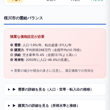
桜川市の需給バランス
慎重な価格設定が必要
🔴
需要
: 人口-1.9%/年、転出超過-311人/年
🔴
購買力
: 平均所得288万円（全国平均の0.76倍）
🟡
供給
: 空き家率15.4%（全国13.1%より高い）
🔴
将来性
: 2050年に人口-46.4%の見通し
→ 需要の減少や競合の多さに注意し、適正価格での売却を
▶
需要の詳細を見る（人口・世帯・転入出の推移）
▶
購買力の詳細を見る（所得水準と推移）