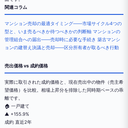
関連コラム
マンション売却の最適タイミング——市場サイクル4つの
型と、いま売るべきか待つべきかの判断軸
マンションの
管理組合への届出——売却時に必要な手続き
築古マンシ
ョンの建替え決議と売却——区分所有者が取るべき行動
売出価格 vs 成約価格
実際に取引された成約価格と、現在売出中の物件（売主希
望価格）を比較。相場上昇分を排除した同時期ベースの乖
離です。
🏠
一戸建て
▲
+155.9%
成約
直近2年