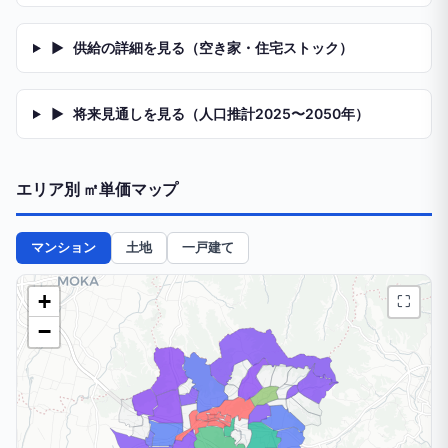
▶
供給の詳細を見る（空き家・住宅ストック）
▶
将来見通しを見る（人口推計2025〜2050年）
エリア別 ㎡単価マップ
マンション
土地
一戸建て
+
⛶
−