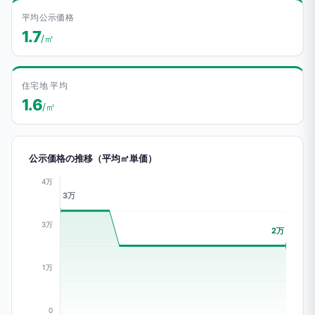
平均公示価格
1.7
/㎡
住宅地 平均
1.6
/㎡
公示価格の推移（平均㎡単価）
4万
3万
3万
2万
1万
0