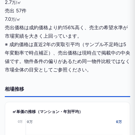
2.7
万/㎡
売出
57件
7.0
万/㎡
売出価格は成約価格より約156%高く、売主の希望水準が
市場実績を大きく上回っています。
※ 成約価格は直近2年の実取引平均（サンプル不足時は5
年変動率で時点補正）、売出価格は現時点で掲載中の中央
値です。物件条件の偏りがあるため同一物件比較ではなく
市場全体の目安としてご参照ください。
相場推移
㎡単価の推移（マンション・年別平均）
0万
0万
0万