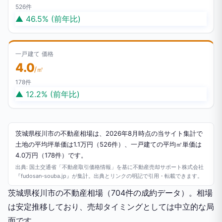
526件
▲ 46.5% (前年比)
一戸建て 価格
4.0
/㎡
178件
▲ 12.2% (前年比)
茨城県桜川市の不動産相場は、2026年8月時点の当サイト集計で
土地の平均坪単価は1.1万円（526件）、一戸建ての平均㎡単価は
4.0万円（178件）です。
出典: 国土交通省「不動産取引価格情報」を基に不動産売却サポート株式会社
『fudosan-souba.jp』が集計。出典とリンクの明記で引用・転載できます。
茨城県桜川市の不動産相場（704件の成約データ）。相場
は安定推移しており、売却タイミングとしては中立的な局
面です。