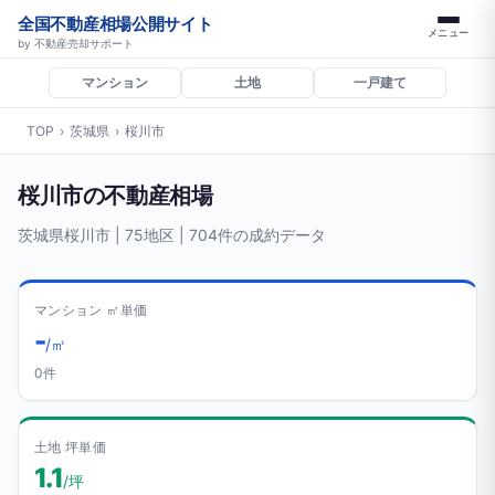
全国不動産相場公開サイト
メニュー
by 不動産売却サポート
マンション
土地
一戸建て
TOP
›
茨城県
›
桜川市
桜川市の不動産相場
茨城県桜川市 | 75地区 | 704件の成約データ
マンション ㎡単価
-
/㎡
0件
土地 坪単価
1.1
/坪