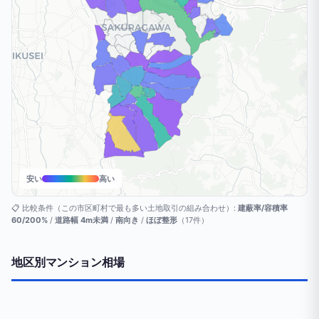
安い
高い
📋 比較条件（この市区町村で最も多い土地取引の組み合わせ）:
建蔽率/容積率
60/200%
/
道路幅 4m未満
/
南向き
/
ほぼ整形
（17件）
地区別マンション相場