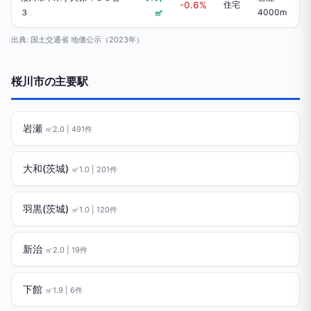
-0.6%
住宅
３
㎡
4000m
出典: 国土交通省 地価公示（2023年）
桜川市の主要駅
岩瀬
㎡2.0 | 491件
大和(茨城)
㎡1.0 | 201件
羽黒(茨城)
㎡1.0 | 120件
新治
㎡2.0 | 19件
下館
㎡1.9 | 6件