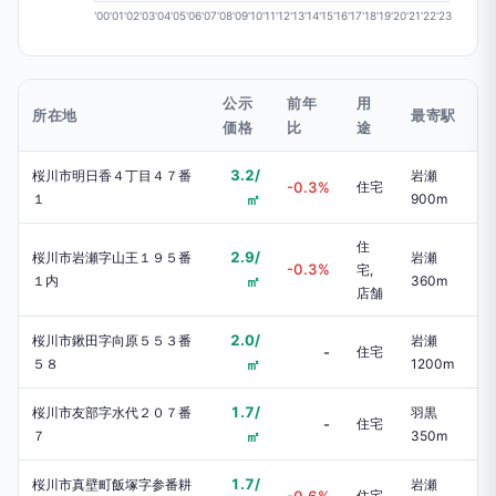
'00
'01
'02
'03
'04
'05
'06
'07
'08
'09
'10
'11
'12
'13
'14
'15
'16
'17
'18
'19
'20
'21
'22
'23
公示
前年
用
所在地
最寄駅
価格
比
途
3.2/
桜川市明日香４丁目４７番
岩瀬
-0.3%
住宅
１
㎡
900m
住
2.9/
桜川市岩瀬字山王１９５番
岩瀬
-0.3%
宅,
１内
㎡
360m
店舗
2.0/
桜川市鍬田字向原５５３番
岩瀬
-
住宅
５８
㎡
1200m
1.7/
桜川市友部字水代２０７番
羽黒
-
住宅
７
㎡
350m
1.7/
桜川市真壁町飯塚字参番耕
岩瀬
住宅