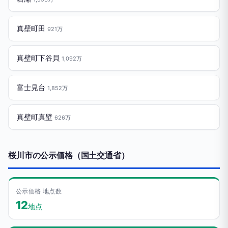
真壁町田
921万
真壁町下谷貝
1,092万
富士見台
1,852万
真壁町真壁
626万
桜川市の公示価格（国土交通省）
公示価格 地点数
12
地点