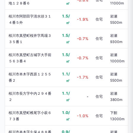
-0.6%
地１２８番６
㎡
11000m
1.5/
桜川市阿部田字清水頭３１
岩瀬
-1.9%
住宅
４番５外
㎡
5500m
1.5/
桜川市真壁町桜井字馬場３
岩瀬
-0.7%
住宅
３５番１
㎡
9300m
1.5/
桜川市真壁町古城字大手前
岩瀬
-0.7%
住宅
５６３番４
㎡
10000m
1.1/
桜川市本木字西原１２５５
岩瀬
-1.7%
住宅
番２
㎡
5500m
1.1/
桜川市長方字中内２９４番
岩瀬
-
住宅
２
㎡
3800m
1.0/
桜川市真壁町椎尾字小萩６
下館
-1.0%
住宅
７３番
㎡
13000m
0.9/
桜川市本木字久保４８８番
岩瀬