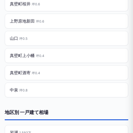
真壁町桜井
坪0.6
上野原地新田
坪0.6
山口
坪0.5
真壁町上小幡
坪0.4
真壁町酒寄
坪0.4
中泉
坪0.8
地区別 一戸建て相場
岩瀬
1,593万