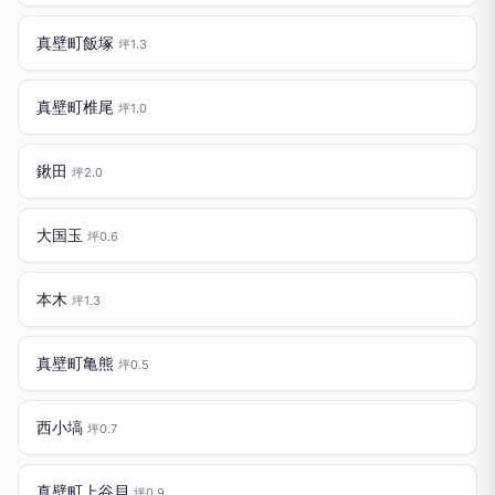
真壁町飯塚
坪1.3
真壁町椎尾
坪1.0
鍬田
坪2.0
大国玉
坪0.6
本木
坪1.3
真壁町亀熊
坪0.5
西小塙
坪0.7
真壁町上谷貝
坪0.9