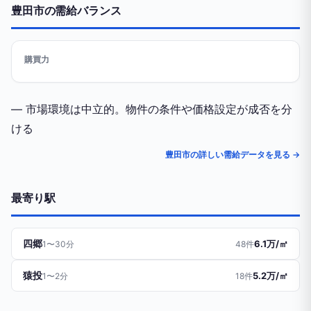
豊田市の需給バランス
購買力
— 市場環境は中立的。物件の条件や価格設定が成否を分
ける
豊田市の詳しい需給データを見る →
最寄り駅
四郷
6.1万/㎡
1〜30分
48件
猿投
5.2万/㎡
1〜2分
18件