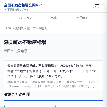
全国不動産相場公開サイト
メニュー
by 不動産売却サポート
マンション
土地
一戸建て
TOP
›
愛知県
›
豊田市
›
深見町
深見町の不動産相場
豊田市（愛知県）
愛知県豊田市深見町の不動産相場は、2026年8月時点の当サイト
集計で土地の平均単価は3.8万円/坪（成約33件）、一戸建ての平
均単価は8.0万円/㎡（成約34件）です。
出典: 国土交通省「不動産取引価格情報」を基に不動産売却サポート株式会社
『fudosan-souba.jp』が集計。出典とリンクの明記で引用・転載できます。
種別ごとの相場