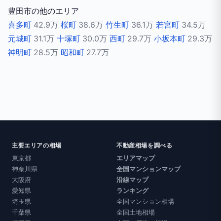
豊田市の他のエリア
喜多町
42.9万
桜町
38.6万
竹生町
36.1万
若宮町
34.5万
元城町
31.1万
十塚町
30.0万
西町
29.7万
小坂本町
29.3万
神明町
28.5万
昭和町
27.7万
主要エリアの相場
不動産相場を調べる
東京都
エリアマップ
神奈川県
全国マンションマップ
大阪府
沿線マップ
愛知県
ランキング
埼玉県
全国マンション相場
千葉県
全国土地相場