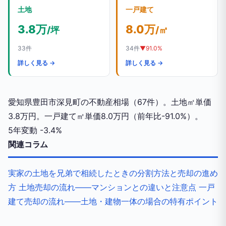
土地
一戸建て
3.8万
8.0万
/坪
/㎡
33件
34件
▼91.0%
詳しく見る →
詳しく見る →
愛知県豊田市深見町の不動産相場（67件）。土地㎡単価
3.8万円。一戸建て㎡単価8.0万円（前年比-91.0%）。
5年変動
-3.4%
関連コラム
実家の土地を兄弟で相続したときの分割方法と売却の進め
方
土地売却の流れ——マンションとの違いと注意点
一戸
建て売却の流れ——土地・建物一体の場合の特有ポイント