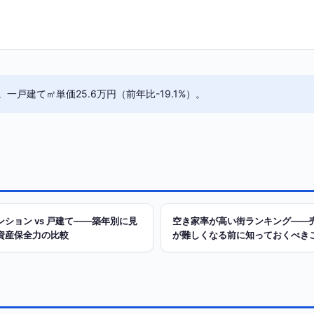
一戸建て㎡単価25.6万円（前年比-19.1%）。
ンション vs 戸建て——築年別に見
空き家率が高い街ランキング——
資産保全力の比較
が難しくなる前に知っておくべき