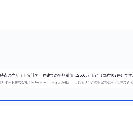
時点の当サイト集計で一戸建ての平均単価は25.6万円/㎡（成約102件）です
ポート株式会社『fudosan-souba.jp』が集計。出典とリンクの明記で引用・転載でき