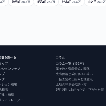
.3万
神明町
28.5万
昭和町
27.7万
浄水町
26.6万
山之手
26.1万
相場を調べる
コラム
マップ
コラム一覧（152本）
ンションマップ
築年数と資産価値の関係
ップ
売出価格と成約価格の違い
ング
一括査定の仕組みと注意点
ンション相場
土地の坪単価の調べ方
地相場
5年で最も上がった街・下がった街
戸建て相場
格シミュレーター