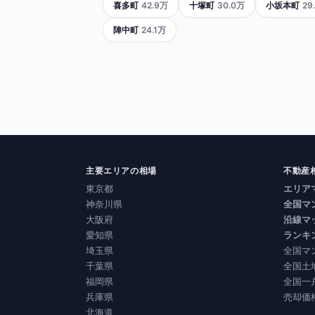
喜多町
42.9万
十塚町
30.0万
小坂本町
29
陣中町
24.1万
主要エリアの相場
不動産
東京都
エリア
神奈川県
全国マ
大阪府
沿線マ
愛知県
ランキ
埼玉県
全国マ
千葉県
全国土
福岡県
全国一
兵庫県
売却価
北海道