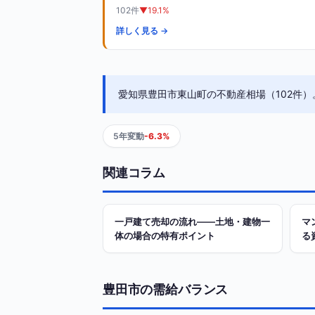
102件
▼19.1%
詳しく見る →
愛知県豊田市東山町の不動産相場（102件）。
5年変動
-6.3%
関連コラム
一戸建て売却の流れ——土地・建物一
マ
体の場合の特有ポイント
る
豊田市の需給バランス