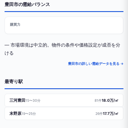
豊田市の需給バランス
購買力
— 市場環境は中立的。物件の条件や価格設定が成否を分
ける
豊田市の詳しい需給データを見る →
最寄り駅
三河豊田
18.0万/㎡
15〜30分
81件
末野原
17.7万/㎡
19〜25分
26件