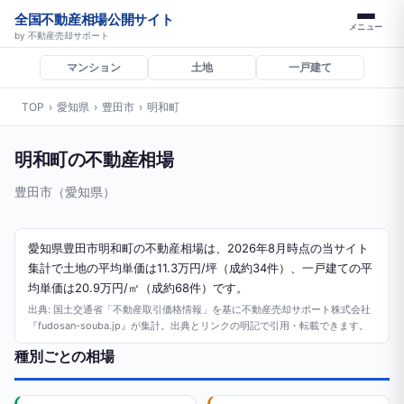
全国不動産相場公開サイト
メニュー
by 不動産売却サポート
マンション
土地
一戸建て
TOP
›
愛知県
›
豊田市
›
明和町
明和町の不動産相場
豊田市（愛知県）
愛知県豊田市明和町の不動産相場は、2026年8月時点の当サイト
集計で土地の平均単価は11.3万円/坪（成約34件）、一戸建ての平
均単価は20.9万円/㎡（成約68件）です。
出典: 国土交通省「不動産取引価格情報」を基に不動産売却サポート株式会社
『fudosan-souba.jp』が集計。出典とリンクの明記で引用・転載できます。
種別ごとの相場