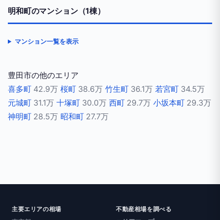
明和町のマンション（1棟）
マンション一覧を表示
豊田市の他のエリア
喜多町
42.9万
桜町
38.6万
竹生町
36.1万
若宮町
34.5万
元城町
31.1万
十塚町
30.0万
西町
29.7万
小坂本町
29.3万
神明町
28.5万
昭和町
27.7万
主要エリアの相場
不動産相場を調べる