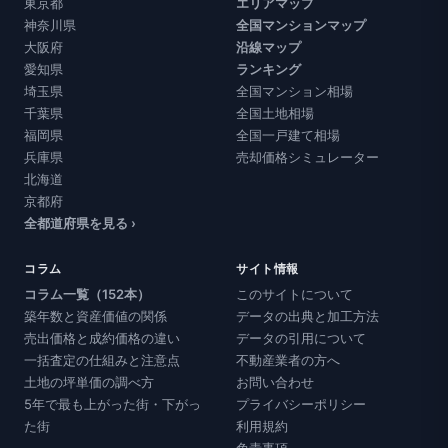
東京都
エリアマップ
神奈川県
全国マンションマップ
大阪府
沿線マップ
愛知県
ランキング
埼玉県
全国マンション相場
千葉県
全国土地相場
福岡県
全国一戸建て相場
兵庫県
売却価格シミュレーター
北海道
京都府
全都道府県を見る ›
コラム
サイト情報
コラム一覧（152本）
このサイトについて
築年数と資産価値の関係
データの出典と加工方法
売出価格と成約価格の違い
データの引用について
一括査定の仕組みと注意点
不動産業者の方へ
土地の坪単価の調べ方
お問い合わせ
5年で最も上がった街・下がっ
プライバシーポリシー
た街
利用規約