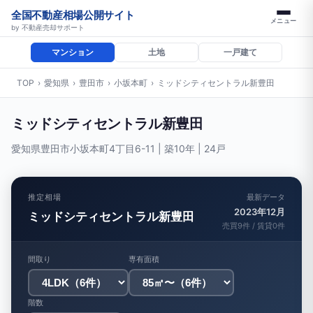
全国不動産相場公開サイト
メニュー
by 不動産売却サポート
マンション
土地
一戸建て
TOP
›
愛知県
›
豊田市
›
小坂本町
›
ミッドシティセントラル新豊田
ミッドシティセントラル新豊田
愛知県豊田市小坂本町4丁目6-11 | 築10年 | 24戸
推定相場
最新データ
2023年12月
ミッドシティセントラル新豊田
売買9件 / 賃貸0件
間取り
専有面積
階数