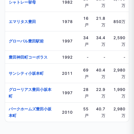
シャトレー挙母
1982
戸
万
万
16
21.8
エマリタス豊田
1978
850万
戸
万
34
34.4
2,590
グローバル豊田駅前
1997
戸
万
万
豊田神田町コーポラス
1992
-
-
-
69
40.4
2,980
サンシティ小坂本町
2011
戸
万
万
グローリアス豊田小坂本
28
22.9
1,990
1997
町
戸
万
万
パークホームズ豊田小坂
55
40.7
2,980
2010
本町
戸
万
万