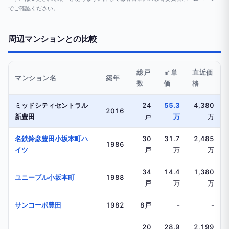
でご確認ください。
周辺マンションとの比較
総戸
㎡単
直近価
マンション名
築年
数
価
格
ミッドシティセントラル
24
55.3
4,380
2016
新豊田
戸
万
万
名鉄鈴彦豊田小坂本町ハ
30
31.7
2,485
1986
イツ
戸
万
万
34
14.4
1,380
ユニーブル小坂本町
1988
戸
万
万
サンコーポ豊田
1982
8戸
-
-
20
28.9
2,199