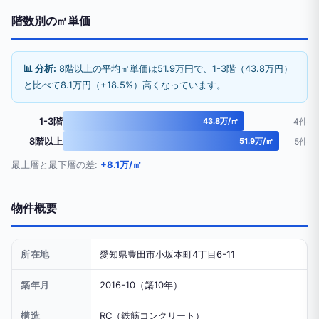
階数別の㎡単価
📊 分析:
8階以上の平均㎡単価は51.9万円で、1-3階（43.8万円）
と比べて8.1万円（+18.5%）高くなっています。
1-3階
43.8万/㎡
4件
8階以上
51.9万/㎡
5件
最上層と最下層の差:
+8.1万/㎡
物件概要
所在地
愛知県豊田市小坂本町4丁目6-11
築年月
2016-10（築10年）
構造
RC（鉄筋コンクリート）