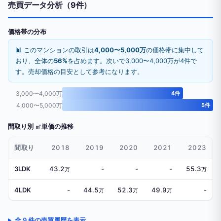
売買データ分析（9件）
価格帯の分布
📊
このマンションの取引は
4,000〜5,000万
の価格帯に集中して
おり、全体の
56%
を占めます。次いで3,000〜4,000万が4件で
す。売却価格の目安として参考になります。
3,000〜4,000万
4件
4,000〜5,000万
5件
間取り別 ㎡単価の推移
間取り
2018
2019
2020
2021
2023
3LDK
43.2
-
-
-
55.3
万
万
4LDK
-
44.5
52.3
49.9
-
万
万
万
全 9 件の売買履歴を表示