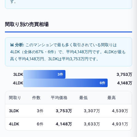
す。
間取り別の売買相場
📊 分析:
このマンションで最も多く取引されている間取りは
4LDK（全体の67%・6件）で、平均4,148万円です。4LDKが最も
高く平均4,148万円、3LDKは平均3,753万円です。
3LDK
3,753万
3件
4LDK
4,148万
6件
間取り
件数
平均価格
最低
最高
3LDK
3件
3,753万
3,307万
4,539万
4LDK
6件
4,148万
3,633万
4,931万