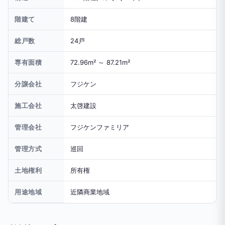
階建て
8階建
総戸数
24戸
専有面積
72.96m² ～ 87.21m²
分譲会社
フジケン
施工会社
太啓建設
管理会社
フジケンファミリア
管理方式
巡回
土地権利
所有権
用途地域
近隣商業地域