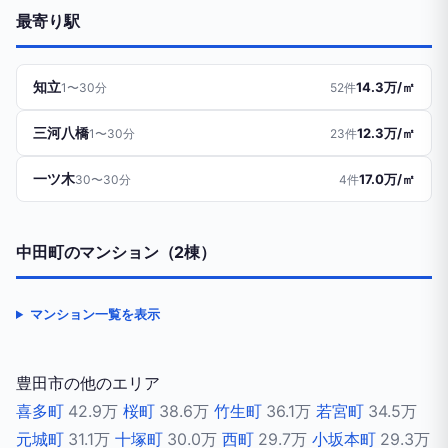
最寄り駅
知立
14.3万/㎡
1〜30分
52件
三河八橋
12.3万/㎡
1〜30分
23件
一ツ木
17.0万/㎡
30〜30分
4件
中田町のマンション（2棟）
マンション一覧を表示
豊田市の他のエリア
喜多町
42.9万
桜町
38.6万
竹生町
36.1万
若宮町
34.5万
元城町
31.1万
十塚町
30.0万
西町
29.7万
小坂本町
29.3万