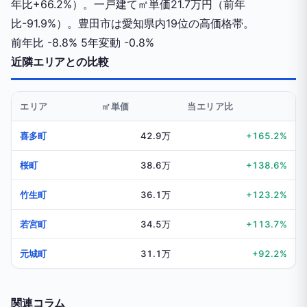
年比+66.2%）。一戸建て㎡単価21.7万円（前年
比-91.9%）。豊田市は愛知県内19位の高価格帯。
前年比
-8.8%
5年変動
-0.8%
近隣エリアとの比較
エリア
㎡単価
当エリア比
喜多町
42.9万
+165.2%
桜町
38.6万
+138.6%
竹生町
36.1万
+123.2%
若宮町
34.5万
+113.7%
元城町
31.1万
+92.2%
関連コラム