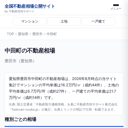
全国不動産相場公開サイト
メニュー
by 不動産売却サポート
マンション
土地
一戸建て
TOP
›
愛知県
›
豊田市
›
中田町
中田町の不動産相場
豊田市（愛知県）
愛知県豊田市中田町の不動産相場は、2026年8月時点の当サイト
集計でマンションの平均単価は16.2万円/㎡（成約44件）、土地の
平均単価は6.7万円/坪（成約27件）、一戸建ての平均単価は21.7
万円/㎡（成約14件）です。
出典: 国土交通省「不動産取引価格情報」を基に不動産売却サポート株式会社
『fudosan-souba.jp』が集計。出典とリンクの明記で引用・転載できます。
種別ごとの相場