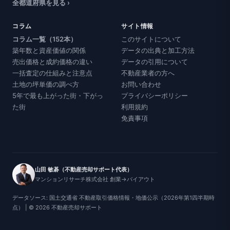
全都道府県を見る ›
コラム
サイト情報
コラム一覧（152本）
このサイトについて
築年数と資産価値の関係
データの出典と加工方法
売出価格と成約価格の違い
データの引用について
一括査定の仕組みと注意点
不動産業者の方へ
土地の坪単価の調べ方
お問い合わせ
5年で最も上がった街・下がっ
プライバシーポリシー
た街
利用規約
免責事項
山田 敏碁（不動産売却サポート代表）
マンションリサーチ株式会社 創業→バイアウト
データソース: 国土交通省 不動産取引価格情報・地価公示（2026年第1四半期時
点） | © 2026 不動産売却サポート