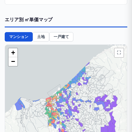
エリア別 ㎡単価マップ
マンション
土地
一戸建て
+
⛶
−