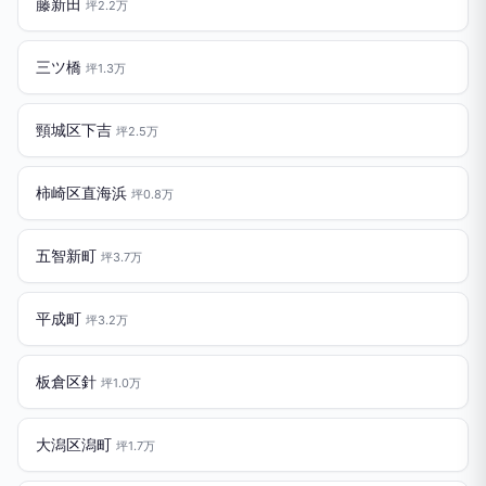
藤新田
坪2.2万
三ツ橋
坪1.3万
頸城区下吉
坪2.5万
柿崎区直海浜
坪0.8万
五智新町
坪3.7万
平成町
坪3.2万
板倉区針
坪1.0万
大潟区潟町
坪1.7万