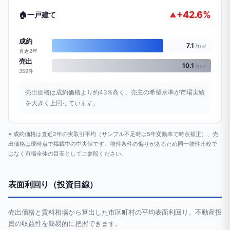
+42.6%
🏠
一戸建て
▲
成約
7.1
万/㎡
直近2年
売出
10.1
万/㎡
359件
売出価格は成約価格より約43%高く、売主の希望水準が市場実績
を大きく上回っています。
※ 成約価格は直近2年の実取引平均（サンプル不足時は5年変動率で時点補正）、売
出価格は現時点で掲載中の中央値です。物件条件の偏りがあるため同一物件比較で
はなく市場全体の目安としてご参照ください。
表面利回り（投資目線）
売出価格と賃料相場から算出した市区町村の平均表面利回り。不動産投
資の収益性を簡易的に把握できます。