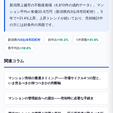
新潟県上越市の不動産相場（6,810件の成約データ）。マン
ション平均㎡単価20.9万円（新潟県内3位/8市区町村）。5
年で+31.4%上昇。上昇トレンドが続いており、売却検討中
の方には好条件の局面です。
新潟県内
3位/8市区町村
前年比
+10.2%
5年変動
+31.4%
県平均比
+18.6%
関連コラム
マンション売却の最適タイミング——市場サイクル4つの型と、
いま売るべきか待つべきかの判断軸
マンションの管理組合への届出——売却時に必要な手続き