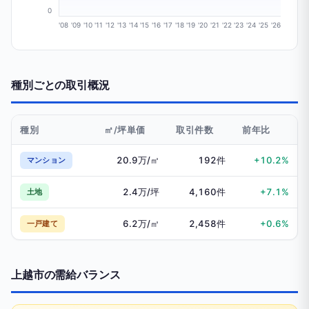
0
'08
'09
'10
'11
'12
'13
'14
'15
'16
'17
'18
'19
'20
'21
'22
'23
'24
'25
'26
種別ごとの取引概況
種別
㎡/坪単価
取引件数
前年比
20.9万/㎡
192件
+10.2%
マンション
2.4万/坪
4,160件
+7.1%
土地
6.2万/㎡
2,458件
+0.6%
一戸建て
上越市の需給バランス