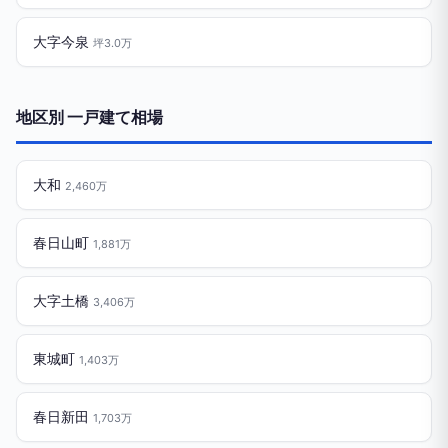
大字今泉
坪3.0万
地区別 一戸建て相場
大和
2,460万
春日山町
1,881万
大字土橋
3,406万
東城町
1,403万
春日新田
1,703万