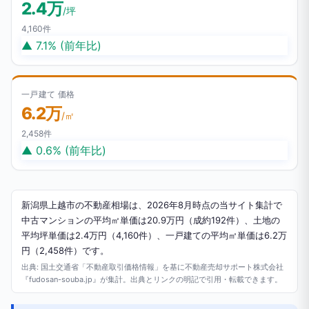
2.4万
/坪
4,160件
▲ 7.1% (前年比)
一戸建て 価格
6.2万
/㎡
2,458件
▲ 0.6% (前年比)
新潟県上越市の不動産相場は、2026年8月時点の当サイト集計で
中古マンションの平均㎡単価は20.9万円（成約192件）、土地の
平均坪単価は2.4万円（4,160件）、一戸建ての平均㎡単価は6.2万
円（2,458件）です。
出典: 国土交通省「不動産取引価格情報」を基に不動産売却サポート株式会社
『fudosan-souba.jp』が集計。出典とリンクの明記で引用・転載できます。