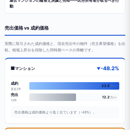
築古マンションの建替え決議と売却——区分所有者が取るべき行
動
売出価格 vs 成約価格
実際に取引された成約価格と、現在売出中の物件（売主希望価格）を比
較。相場上昇分を排除した同時期ベースの乖離です。
-48.2%
🏢
マンション
▼
成約
23.5
万/㎡
直近2年
売出
12.2
万/㎡
12件
売出価格は成約価格より低く出ています（-48%）。