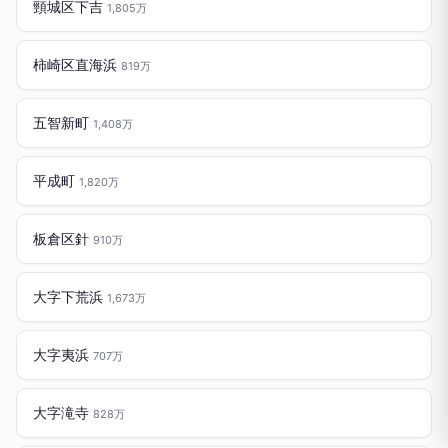
頸城区下吉
1,805万
柿崎区直海浜
819万
五智新町
1,408万
平成町
1,820万
板倉区針
910万
大字下荒浜
1,673万
大字夷浜
707万
大字滝寺
828万