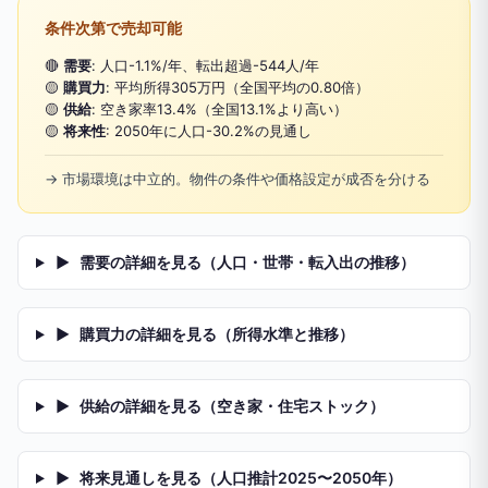
条件次第で売却可能
🔴
需要
: 人口-1.1%/年、転出超過-544人/年
🟡
購買力
: 平均所得305万円（全国平均の0.80倍）
🟡
供給
: 空き家率13.4%（全国13.1%より高い）
🟡
将来性
: 2050年に人口-30.2%の見通し
→ 市場環境は中立的。物件の条件や価格設定が成否を分ける
▶
需要の詳細を見る（人口・世帯・転入出の推移）
▶
購買力の詳細を見る（所得水準と推移）
▶
供給の詳細を見る（空き家・住宅ストック）
▶
将来見通しを見る（人口推計2025〜2050年）