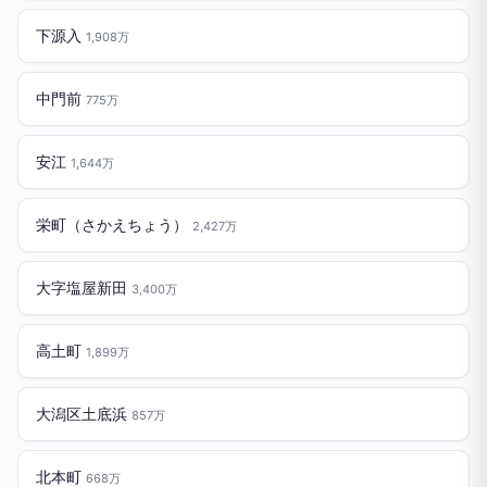
下源入
1,908万
中門前
775万
安江
1,644万
栄町（さかえちょう）
2,427万
大字塩屋新田
3,400万
高土町
1,899万
大潟区土底浜
857万
北本町
668万