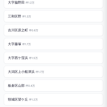
大字脇野田
坪1.2万
三和区野
坪1.3万
吉川区原之町
坪0.6万
大字藤塚
坪1.7万
大字西ケ窪浜
坪1.5万
大潟区上小船津浜
坪1.7万
板倉区山部
坪0.4万
頸城区望ケ丘
坪1.2万