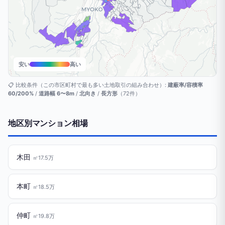
安い
高い
📋 比較条件（この市区町村で最も多い土地取引の組み合わせ）:
建蔽率/容積率
60/200%
/
道路幅 6〜8m
/
北向き
/
長方形
（72件）
地区別マンション相場
木田
㎡17.5万
本町
㎡18.5万
仲町
㎡19.8万