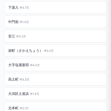
下源入
坪3.7万
中門前
坪1.5万
安江
坪3.2万
栄町（さかえちょう）
坪3.2万
大字塩屋新田
坪4.2万
高土町
坪3.3万
大潟区土底浜
坪1.5万
北本町
坪2.1万