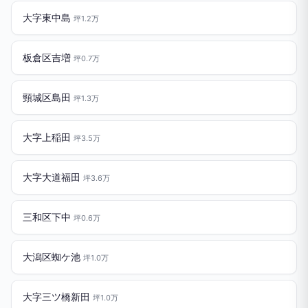
大字東中島
坪1.2万
板倉区吉増
坪0.7万
頸城区島田
坪1.3万
大字上稲田
坪3.5万
大字大道福田
坪3.6万
三和区下中
坪0.6万
大潟区蜘ケ池
坪1.0万
大字三ツ橋新田
坪1.0万