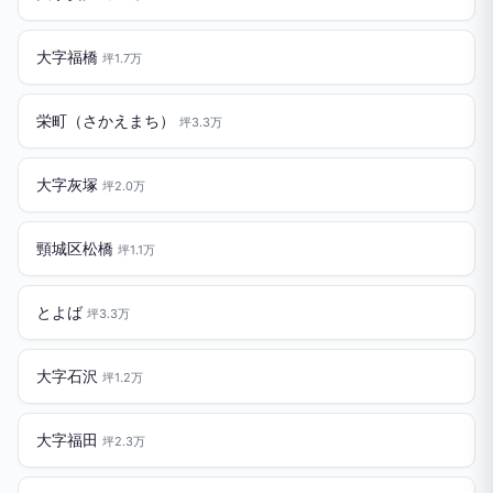
大字福橋
坪1.7万
栄町（さかえまち）
坪3.3万
大字灰塚
坪2.0万
頸城区松橋
坪1.1万
とよば
坪3.3万
大字石沢
坪1.2万
大字福田
坪2.3万